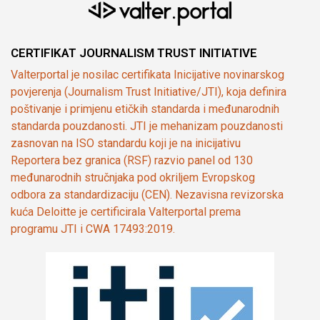
CERTIFIKAT JOURNALISM TRUST INITIATIVE
Valterportal je nosilac certifikata Inicijative novinarskog
povjerenja (Journalism Trust Initiative/JTI), koja definira
poštivanje i primjenu etičkih standarda i međunarodnih
standarda pouzdanosti. JTI je mehanizam pouzdanosti
zasnovan na ISO standardu koji je na inicijativu
Reportera bez granica (RSF) razvio panel od 130
međunarodnih stručnjaka pod okriljem Evropskog
odbora za standardizaciju (CEN). Nezavisna revizorska
kuća Deloitte je certificirala Valterportal prema
programu JTI i CWA 17493:2019.