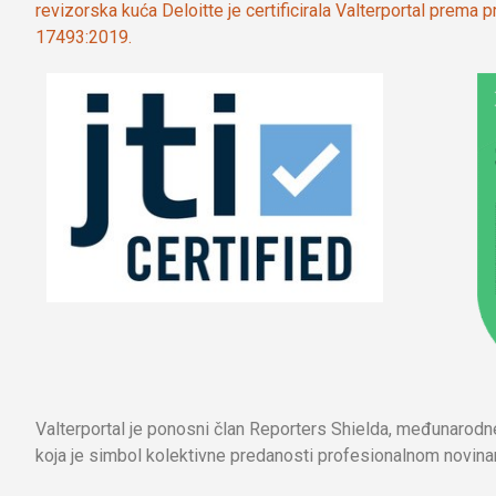
revizorska kuća Deloitte je certificirala Valterportal prema
17493:2019.
Valterportal je ponosni član Reporters Shielda, međunarod
koja je simbol kolektivne predanosti profesionalnom novinar