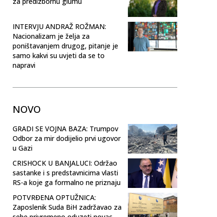
za predizbornu glumu
INTERVJU ANDRAŽ ROŽMAN:
Nacionalizam je želja za
poništavanjem drugog, pitanje je
samo kakvi su uvjeti da se to
napravi
NOVO
GRADI SE VOJNA BAZA: Trumpov
Odbor za mir dodijelio prvi ugovor
u Gazi
CRISHOCK U BANJALUCI: Održao
sastanke i s predstavnicima vlasti
RS-a koje ga formalno ne priznaju
POTVRĐENA OPTUŽNICA:
Zaposlenik Suda BiH zadržavao za
sebe privremeno oduzeti novac