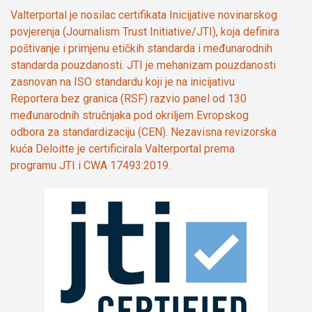
Valterportal je nosilac certifikata Inicijative novinarskog
povjerenja (Journalism Trust Initiative/JTI), koja definira
poštivanje i primjenu etičkih standarda i međunarodnih
standarda pouzdanosti. JTI je mehanizam pouzdanosti
zasnovan na ISO standardu koji je na inicijativu
Reportera bez granica (RSF) razvio panel od 130
međunarodnih stručnjaka pod okriljem Evropskog
odbora za standardizaciju (CEN). Nezavisna revizorska
kuća Deloitte je certificirala Valterportal prema
programu JTI i CWA 17493:2019.