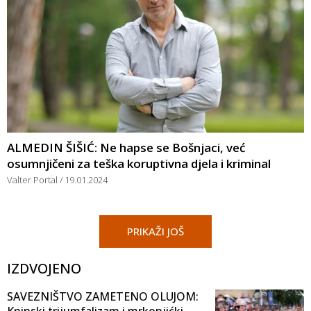
ALMEDIN ŠIŠIĆ: Ne hapse se Bošnjaci, već
osumnjičeni za teška koruptivna djela i kriminal
Valter Portal
19.01.2024
PRIKAŽI JOŠ
IZDVOJENO
SAVEZNIŠTVO ZAMETENO OLUJOM:
Kninski trijumfalizam i mrkonjićki