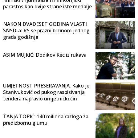
parastos kao dvije strane iste medalje
NAKON DVADESET GODINA VLASTI
SNSD-a: RS se prazni brzinom jednog
grada godišnje
ASIM MUJKIĆ: Dodikov Kec iz rukava
UMJETNOST PRESERAVANJA: Kako je
Stanivuković od pukog raspisivanja
tendera napravio umjetnički čin
TANJA TOPIĆ: 140 miliona razloga za
predizbornu glumu