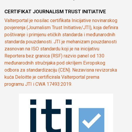
CERTIFIKAT JOURNALISM TRUST INITIATIVE
Valterportal je nosilac certifikata Inicijative novinarskog
povjerenja (Journalism Trust Initiative/JTI), koja definira
poštivanje i primjenu etičkih standarda i međunarodnih
standarda pouzdanosti. JTI je mehanizam pouzdanosti
zasnovan na ISO standardu koji je na inicijativu
Reportera bez granica (RSF) razvio panel od 130
međunarodnih stručnjaka pod okriljem Evropskog
odbora za standardizaciju (CEN). Nezavisna revizorska
kuća Deloitte je certificirala Valterportal prema
programu JTI i CWA 17493:2019.