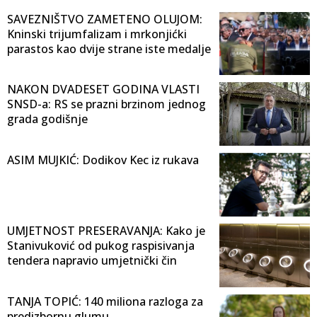
SAVEZNIŠTVO ZAMETENO OLUJOM:
Kninski trijumfalizam i mrkonjićki
parastos kao dvije strane iste medalje
NAKON DVADESET GODINA VLASTI
SNSD-a: RS se prazni brzinom jednog
grada godišnje
ASIM MUJKIĆ: Dodikov Kec iz rukava
UMJETNOST PRESERAVANJA: Kako je
Stanivuković od pukog raspisivanja
tendera napravio umjetnički čin
TANJA TOPIĆ: 140 miliona razloga za
predizbornu glumu