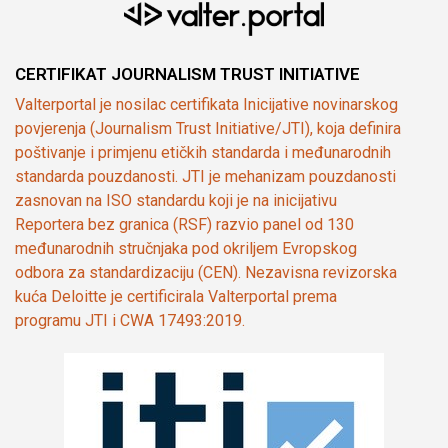
CERTIFIKAT JOURNALISM TRUST INITIATIVE
Valterportal je nosilac certifikata Inicijative novinarskog
povjerenja (Journalism Trust Initiative/JTI), koja definira
poštivanje i primjenu etičkih standarda i međunarodnih
standarda pouzdanosti. JTI je mehanizam pouzdanosti
zasnovan na ISO standardu koji je na inicijativu
Reportera bez granica (RSF) razvio panel od 130
međunarodnih stručnjaka pod okriljem Evropskog
odbora za standardizaciju (CEN). Nezavisna revizorska
kuća Deloitte je certificirala Valterportal prema
programu JTI i CWA 17493:2019.