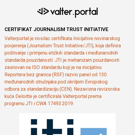
CERTIFIKAT JOURNALISM TRUST INITIATIVE
Valterportal je nosilac certifikata Inicijative novinarskog
povjerenja (Journalism Trust Initiative/JTI), koja definira
poštivanje i primjenu etičkih standarda i međunarodnih
standarda pouzdanosti. JTI je mehanizam pouzdanosti
zasnovan na ISO standardu koji je na inicijativu
Reportera bez granica (RSF) razvio panel od 130
međunarodnih stručnjaka pod okriljem Evropskog
odbora za standardizaciju (CEN). Nezavisna revizorska
kuća Deloitte je certificirala Valterportal prema
programu JTI i CWA 17493:2019.