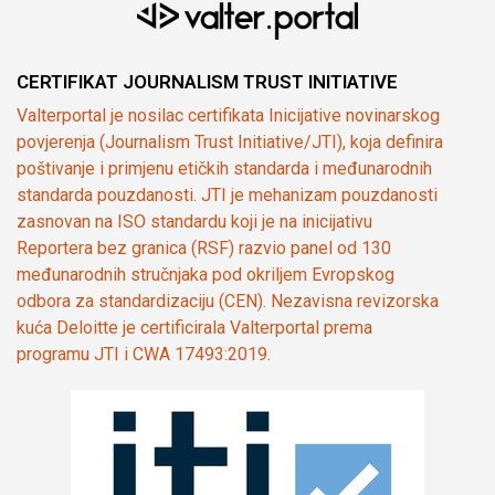
CERTIFIKAT JOURNALISM TRUST INITIATIVE
Valterportal je nosilac certifikata Inicijative novinarskog
povjerenja (Journalism Trust Initiative/JTI), koja definira
poštivanje i primjenu etičkih standarda i međunarodnih
standarda pouzdanosti. JTI je mehanizam pouzdanosti
zasnovan na ISO standardu koji je na inicijativu
Reportera bez granica (RSF) razvio panel od 130
međunarodnih stručnjaka pod okriljem Evropskog
odbora za standardizaciju (CEN). Nezavisna revizorska
kuća Deloitte je certificirala Valterportal prema
programu JTI i CWA 17493:2019.