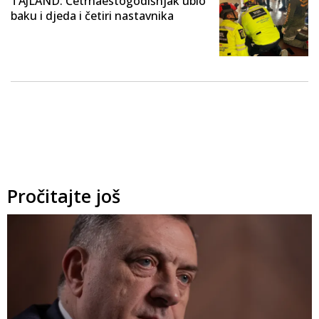
TAJLAND: Četrnaestogodišnjak ubio
baku i djeda i četiri nastavnika
Pročitajte još