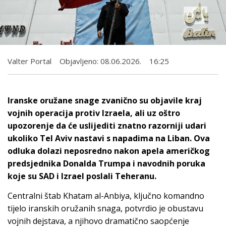
Valter Portal
Objavljeno:
08.06.2026.
16:25
Iranske oružane snage zvanično su objavile kraj
vojnih operacija protiv Izraela, ali uz oštro
upozorenje da će uslijediti znatno razorniji udari
ukoliko Tel Aviv nastavi s napadima na Liban. Ova
odluka dolazi neposredno nakon apela američkog
predsjednika Donalda Trumpa i navodnih poruka
koje su SAD i Izrael poslali Teheranu.
Centralni štab Khatam al-Anbiya, ključno komandno
tijelo iranskih oružanih snaga, potvrdio je obustavu
vojnih dejstava, a njihovo dramatično saopćenje