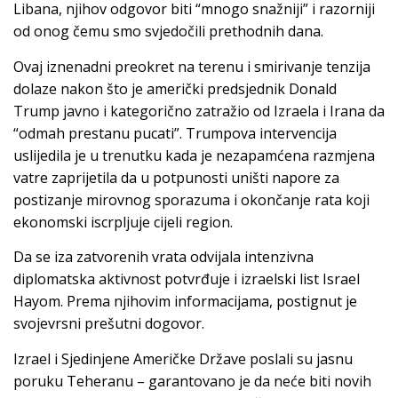
Libana, njihov odgovor biti “mnogo snažniji” i razorniji
od onog čemu smo svjedočili prethodnih dana.
Ovaj iznenadni preokret na terenu i smirivanje tenzija
dolaze nakon što je američki predsjednik Donald
Trump javno i kategorično zatražio od Izraela i Irana da
“odmah prestanu pucati”. Trumpova intervencija
uslijedila je u trenutku kada je nezapamćena razmjena
vatre zaprijetila da u potpunosti uništi napore za
postizanje mirovnog sporazuma i okončanje rata koji
ekonomski iscrpljuje cijeli region.
Da se iza zatvorenih vrata odvijala intenzivna
diplomatska aktivnost potvrđuje i izraelski list Israel
Hayom. Prema njihovim informacijama, postignut je
svojevrsni prešutni dogovor.
Izrael i Sjedinjene Američke Države poslali su jasnu
poruku Teheranu – garantovano je da neće biti novih