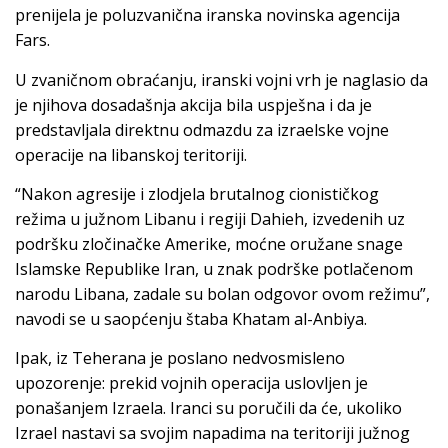
prenijela je poluzvanična iranska novinska agencija
Fars.
U zvaničnom obraćanju, iranski vojni vrh je naglasio da
je njihova dosadašnja akcija bila uspješna i da je
predstavljala direktnu odmazdu za izraelske vojne
operacije na libanskoj teritoriji.
“Nakon agresije i zlodjela brutalnog cionističkog
režima u južnom Libanu i regiji Dahieh, izvedenih uz
podršku zločinačke Amerike, moćne oružane snage
Islamske Republike Iran, u znak podrške potlačenom
narodu Libana, zadale su bolan odgovor ovom režimu”,
navodi se u saopćenju štaba Khatam al-Anbiya.
Ipak, iz Teherana je poslano nedvosmisleno
upozorenje: prekid vojnih operacija uslovljen je
ponašanjem Izraela. Iranci su poručili da će, ukoliko
Izrael nastavi sa svojim napadima na teritoriji južnog