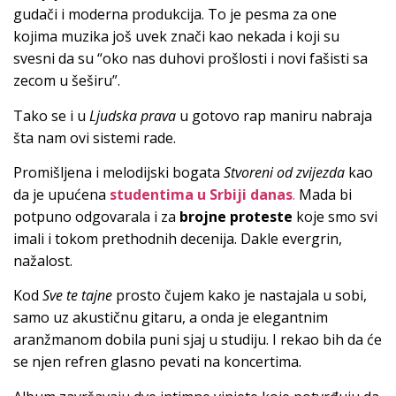
gudači i moderna produkcija. To je pesma za one
kojima muzika još uvek znači kao nekada i koji su
svesni da su “oko nas duhovi prošlosti i novi fašisti sa
zecom u šeširu”.
Tako se i u
Ljudska prava
u gotovo rap maniru nabraja
šta nam ovi sistemi rade.
Promišljena i melodijski bogata
Stvoreni od zvijezda
kao
da je upućena
studentima u Srbiji danas
.
Mada bi
potpuno odgovarala i za
brojne proteste
koje smo svi
imali i tokom prethodnih decenija. Dakle evergrin,
nažalost.
Kod
Sve te tajne
prosto čujem kako je nastajala u sobi,
samo uz akustičnu gitaru, a onda je elegantnim
aranžmanom dobila puni sjaj u studiju. I rekao bih da će
se njen refren glasno pevati na koncertima.