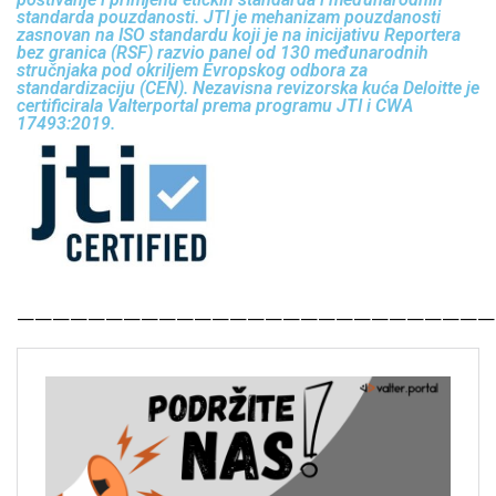
standarda pouzdanosti. JTI je mehanizam pouzdanosti
zasnovan na ISO standardu koji je na inicijativu Reportera
bez granica (RSF) razvio panel od 130 međunarodnih
stručnjaka pod okriljem Evropskog odbora za
standardizaciju (CEN). Nezavisna revizorska kuća Deloitte je
certificirala Valterportal prema programu JTI i CWA
17493:2019.
———————————————————————————