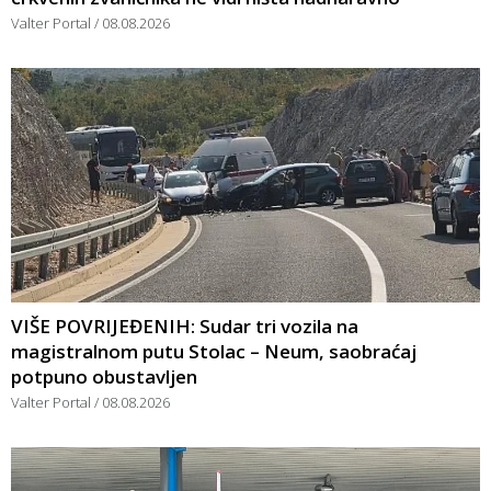
Valter Portal
08.08.2026
VIŠE POVRIJEĐENIH: Sudar tri vozila na
magistralnom putu Stolac – Neum, saobraćaj
potpuno obustavljen
Valter Portal
08.08.2026