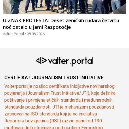
U ZNAK PROTESTA: Deset zeničkih rudara četvrtu
noć ostalo u jami Raspotočje
Valter Portal
08.08.2026
CERTIFIKAT JOURNALISM TRUST INITIATIVE
Valterportal je nosilac certifikata Inicijative novinarskog
povjerenja (Journalism Trust Initiative/JTI), koja definira
poštivanje i primjenu etičkih standarda i međunarodnih
standarda pouzdanosti. JTI je mehanizam pouzdanosti
zasnovan na ISO standardu koji je na inicijativu
Reportera bez granica (RSF) razvio panel od 130
međunarodnih stručnjaka pod okriljem Evropskog