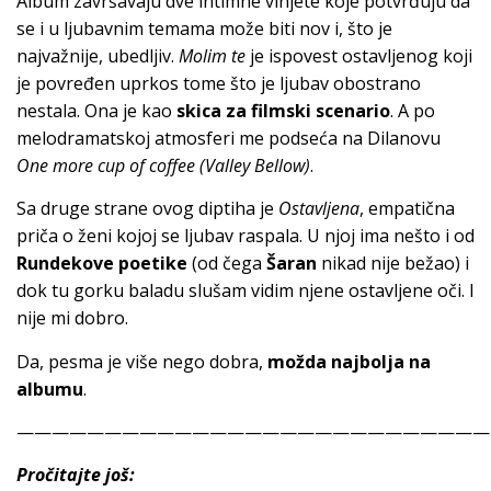
Album završavaju dve intimne vinjete koje potvrđuju da
se i u ljubavnim temama može biti nov i, što je
najvažnije, ubedljiv.
Molim te
je ispovest ostavljenog koji
je povređen uprkos tome što je ljubav obostrano
nestala. Ona je kao
skica za filmski scenario
. A po
melodramatskoj atmosferi me podseća na Dilanovu
One more cup of coffee (Valley Bellow)
.
Sa druge strane ovog diptiha je
Ostavljena
, empatična
priča o ženi kojoj se ljubav raspala. U njoj ima nešto i od
Rundekove poetike
(od čega
Šaran
nikad nije bežao) i
dok tu gorku baladu slušam vidim njene ostavljene oči. I
nije mi dobro.
Da, pesma je više nego dobra,
možda najbolja na
albumu
.
———————————————————————————
Pročitajte još: