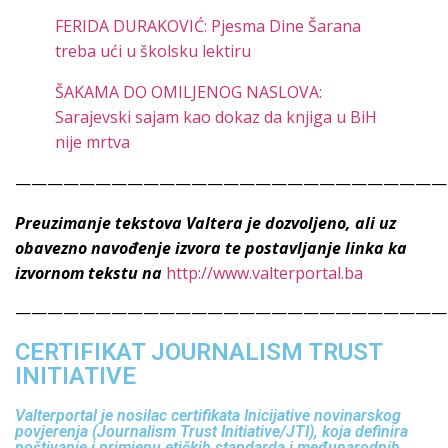
FERIDA DURAKOVIĆ: Pjesma Dine Šarana
treba ući u školsku lektiru
ŠAKAMA DO OMILJENOG NASLOVA:
Sarajevski sajam kao dokaz da knjiga u BiH
nije mrtva
———————————————————————————
Preuzimanje tekstova Valtera je dozvoljeno, ali uz
obavezno navođenje izvora te postavljanje linka ka
izvornom tekstu na
http://www.valterportal.ba
———————————————————————————
CERTIFIKAT JOURNALISM TRUST
INITIATIVE
Valterportal je nosilac certifikata Inicijative novinarskog
povjerenja (Journalism Trust Initiative/JTI), koja definira
poštivanje i primjenu etičkih standarda i međunarodnih