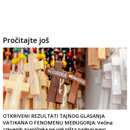
Pročitajte još
OTKRIVENI REZULTATI TAJNOG GLASANJA
VATIKANA O FENOMENU MEĐUGORJA: Većina
crkvenih zvaničnika ne vidi ništa nadnaravno