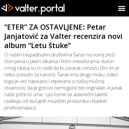
“ETER” ZA OSTAVLJENE: Petar
Janjatović za Valter recenzira novi
album “Letu štuke”
O našim raspadnutim društvima Šaran na novoj ploči
Eter peva u jakim slikama i finim metaforama. Autori
crnog talasa su to radili da bi zavarali cenzuru (što im je
retko polazilo za rukom). Šaran ima drugu muku, toliko
toga je već napisano i otpevano o našoj mučnoj
stvarnosti, da je gotovo nemoguće biti originalan. A junak
naše priče to ume. I po tome se autentični talenti
razlikuju od slučajnih muzičkih prolaznika i hladnih
profesionalaca