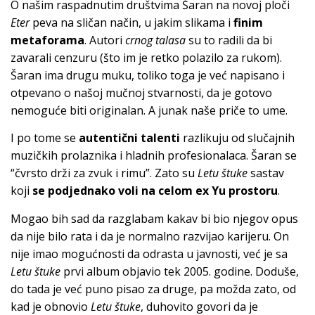
O našim raspadnutim društvima Šaran na novoj ploči
Eter
peva na sličan način, u jakim slikama i
finim
metaforama
. Autori
crnog talasa
su to radili da bi
zavarali cenzuru (što im je retko polazilo za rukom).
Šaran ima drugu muku, toliko toga je već napisano i
otpevano o našoj mučnoj stvarnosti, da je gotovo
nemoguće biti originalan. A junak naše priče to ume.
I po tome se
autentični talenti
razlikuju od slučajnih
muzičkih prolaznika i hladnih profesionalaca. Šaran se
“čvrsto drži za zvuk i rimu”. Zato su
Letu štuke
sastav
koji
se podjednako voli
na celom ex Yu prostoru
.
Mogao bih sad da razglabam kakav bi bio njegov opus
da nije bilo rata i da je normalno razvijao karijeru. On
nije imao mogućnosti da odrasta u javnosti, već je sa
Letu štuke
prvi album objavio tek 2005. godine. Doduše,
do tada je već puno pisao za druge, pa možda zato, od
kad je obnovio
Letu štuke
, duhovito govori da je