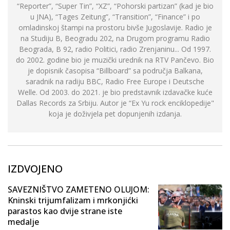
“Reporter”, “Super Tin”, “XZ”, “Pohorski partizan” (kad je bio
u JNA), “Tages Zeitung”, “Transition”, “Finance” i po
omladinskoj štampi na prostoru bivše Jugoslavije. Radio je
na Studiju B, Beogradu 202, na Drugom programu Radio
Beograda, B 92, radio Politici, radio Zrenjaninu... Od 1997.
do 2002. godine bio je muzički urednik na RTV Pančevo. Bio
je dopisnik časopisa “Billboard” sa područja Balkana,
saradnik na radiju BBC, Radio Free Europe i Deutsche
Welle. Od 2003. do 2021. je bio predstavnik izdavačke kuće
Dallas Records za Srbiju. Autor je “Ex Yu rock enciklopedije"
koja je doživjela pet dopunjenih izdanja.
IZDVOJENO
SAVEZNIŠTVO ZAMETENO OLUJOM:
Kninski trijumfalizam i mrkonjićki
parastos kao dvije strane iste
medalje