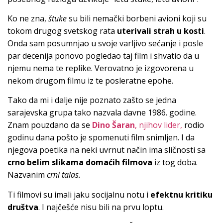
Ko ne zna,
štuke
su bili nemački borbeni avioni koji su
tokom drugog svetskog rata
uterivali strah u kosti
.
Onda sam posumnjao u svoje varljivo sećanje i posle
par decenija ponovo pogledao taj film i shvatio da u
njemu nema te replike. Verovatno je izgovorena u
nekom drugom filmu iz te posleratne epohe.
Tako da mi i dalje nije poznato zašto se jedna
sarajevska grupa tako nazvala davne 1986. godine.
Znam pouzdano da se
Dino Šaran
, njihov lider,
rodio
godinu dana pošto je spomenuti film snimljen. I da
njegova poetika na neki uvrnut način ima sličnosti sa
crno belim slikama domaćih filmova
iz tog doba.
Nazvanim
crni talas.
Ti filmovi su imali jaku socijalnu notu i
efektnu kritiku
društva
. I najčešće nisu bili na prvu loptu.