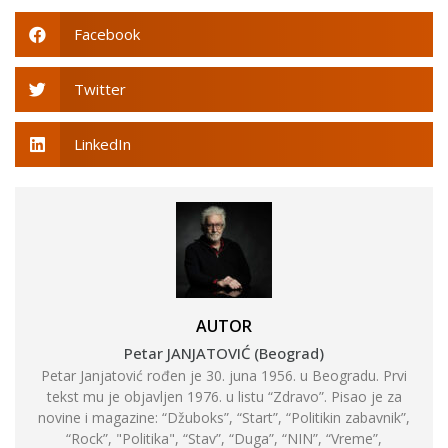
Facebook
Twitter
LinkedIn
AUTOR
Petar JANJATOVIĆ (Beograd)
Petar Janjatović rođen je 30. juna 1956. u Beogradu. Prvi
tekst mu je objavljen 1976. u listu “Zdravo”. Pisao je za
novine i magazine: “Džuboks”, “Start”, “Politikin zabavnik”,
“Rock”, "Politika", “Stav”, “Duga”, “NIN”, “Vreme”,