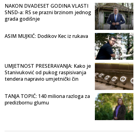
NAKON DVADESET GODINA VLASTI
SNSD-a: RS se prazni brzinom jednog
grada godišnje
ASIM MUJKIĆ: Dodikov Kec iz rukava
UMJETNOST PRESERAVANJA: Kako je
Stanivuković od pukog raspisivanja
tendera napravio umjetnički čin
TANJA TOPIĆ: 140 miliona razloga za
predizbornu glumu