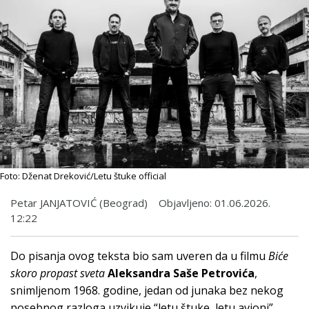
Foto: Dženat Dreković/Letu štuke official
Petar JANJATOVIĆ (Beograd)
Objavljeno:
01.06.2026.
12:22
Do pisanja ovog teksta bio sam uveren da u filmu
Biće
skoro propast sveta
Aleksandra Saše Petrovića
,
snimljenom 1968. godine, jedan od junaka bez nekog
posebnog razloga uzvikuje “letu štuke, letu avioni”.