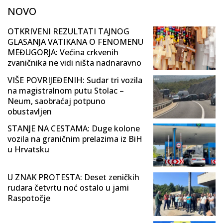
NOVO
OTKRIVENI REZULTATI TAJNOG
GLASANJA VATIKANA O FENOMENU
MEĐUGORJA: Većina crkvenih
zvaničnika ne vidi ništa nadnaravno
VIŠE POVRIJEĐENIH: Sudar tri vozila
na magistralnom putu Stolac –
Neum, saobraćaj potpuno
obustavljen
STANJE NA CESTAMA: Duge kolone
vozila na graničnim prelazima iz BiH
u Hrvatsku
U ZNAK PROTESTA: Deset zeničkih
rudara četvrtu noć ostalo u jami
Raspotočje