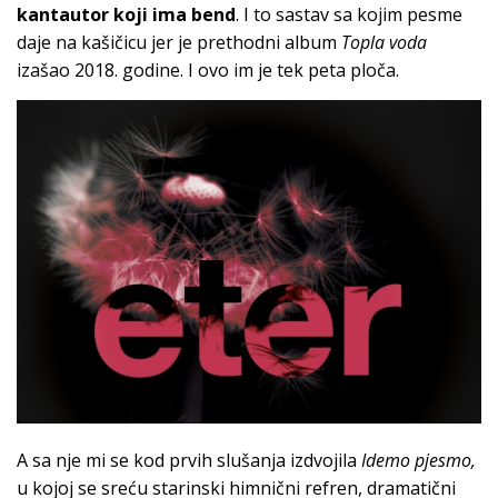
kantautor koji ima bend
. I to sastav sa kojim pesme
daje na kašičicu jer je prethodni album
Topla voda
izašao 2018. godine. I ovo im je tek peta ploča.
A sa nje mi se kod prvih slušanja izdvojila
Idemo pjesmo,
u kojoj se sreću starinski himnični refren, dramatični