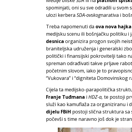
Medije bliske
SDA
ili na
platnom spisk
spominjati, oni su sve odradili u svom
ulozi kerbera
SDA-ovskog
narativa i boš
Treba napomenuti da
ova nova hajka
medijsku scenu ili bošnjačku politiku i 
desnica
organizira progon svojih neis
braniteljska udruženja i generalski zbo
politički i finansijski pokrovitelji tako 
spreman odrađivati takve prljave rabo
početnim slovom, iako je to pravopisno
“Vukovara” i “digniteta Domovinskog ra
Cijela ta medijsko-parapolitička strukt
Franje Tuđmana
i
HDZ-a,
te postoji pr
služi kao kamuflaža za organiziranu i 
dijelu FBiH
postoji slična struktura sa
počevši s time naravno još dok je stra