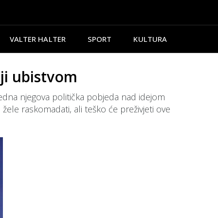
VALTER HALTER
SPORT
KULTURA
ji ubistvom
edna njegova politička pobjeda nad idejom
žele raskomadati, ali teško će preživjeti ove