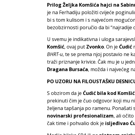
Prilog Željka Komšića hajci na Sabin
je na Ferhadiju položiti cvijeće poginul
bi s tom kulisom i s najvećom mogućom
bezobzirnosti poručio da bi “najradije 
U svemu je indikativna i uloga sarajevsk
Komšić
, ovaj put
Zvonko
. On je
Ćudić
n
BHRT-u
, te se prema njoj postavio ne k
traži priznanje krivice. Čak mu je u j
Dragana Bursaća
, možda i najvećeg na
PO UZORU NA FILOUSTAŠKU DESNIC
S obzirom da je
Ćudić bila kod Komši
prekinuti čim je čuo odgovor koji mu nije
željena tapšanja po ramenu. Ponašati 
novinarski profesionalizam
, ali oči
čak time i pohvalio dok je
isljeđivao Ću