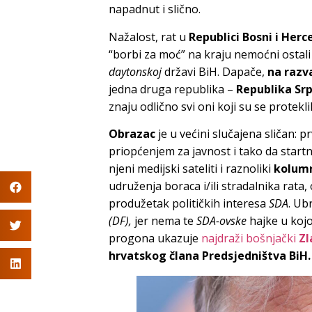
napadnut i slično.
Nažalost, rat u
Republici Bosni i Herc
“borbi za moć” na kraju nemoćni ostali sv
daytonskoj
državi BiH. Dapače,
na razv
jedna druga republika –
Republika Sr
znaju odlično svi oni koji su se protek
Obrazac
je u većini slučajena sličan: p
priopćenjem za javnost i tako da start
njeni medijski sateliti i raznoliki
kolumn
udruženja boraca i/ili stradalnika rata
produžetak političkih interesa
SDA
. Ub
(DF),
jer nema te
SDA-ovske
hajke u koj
progona ukazuje
najdraži bošnjački
Zl
hrvatskog člana Predsjedništva BiH.