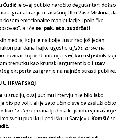
u Ćudić
je ovaj put bio naročito degutantan: došao
ima u granatiranje u tadašnoj Ulici Vase Miskina, da
 dozom emocionalne manipulacije i političke
opsovao”, ali će
se ipak, eto, suzdržati.
ih medija, koju je najbolje ilustrirao još jedan
akon par dana hajke ugostio u
Jutru za sve
na
ao novinar koji vodi intervju,
već kao isljednik
koji
ednom trenutku kao krunski argument bio i
stav
šeg eksperta za igranje na najniže strasti publike.
U U HRVATSKOJ
ća
u studiju, ovaj put mu intervju nije bilo lako
 bio po volji, ali je zato učinio sve da zasluži očito
se kao
Gestapo
prema ljudima koje intervjuiraš
nije
to ima svoju publiku i podršku u Sarajevu.
Komšić
se
dić.