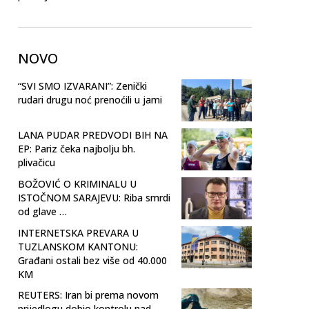
NOVO
“SVI SMO IZVARANI”: Zenički
rudari drugu noć prenoćili u jami
LANA PUDAR PREDVODI BIH NA
EP: Pariz čeka najbolju bh.
plivačicu
BOŽOVIĆ O KRIMINALU U
ISTOČNOM SARAJEVU: Riba smrdi
od glave …
INTERNETSKA PREVARA U
TUZLANSKOM KANTONU:
Građani ostali bez više od 40.000
KM
REUTERS: Iran bi prema novom
prijedlogu dobio kontrolu nad