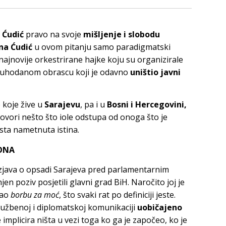
 Ćudić
pravo na svoje
mišljenje i slobodu
na Ćudić
u ovom pitanju samo paradigmatski
najnovije orkestrirane hajke koju su organizirale
 uhodanom obrascu koji je odavno
uništio javni
e koje žive u
Sarajevu
, pa i u
Bosni i Hercegovini,
 govori nešto što iole odstupa od onoga što je
sta nametnuta istina.
GONA
izjava o opsadi Sarajeva pred parlamentarnim
njen poziv posjetili glavni grad BiH. Naročito joj je
kao
borbu za moć
, što svaki rat po definiciji jeste.
lužbenoj i diplomatskoj komunikaciji
uobičajeno
e implicira ništa u vezi toga ko ga je započeo, ko je