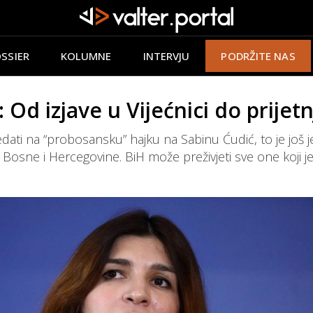
SSIER
KOLUMNE
INTERVJU
PODRŽITE NAS
d izjave u Vijećnici do prijetn
ti na “probosansku” hajku na Sabinu Ćudić, to je još j
Bosne i Hercegovine. BiH može preživjeti sve one koji je 