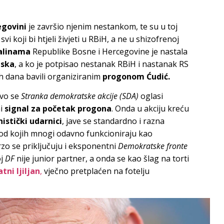
egovini
je završio njenim nestankom, te su u toj
i koji bi htjeli živjeti u RBiH, a ne u shizofrenoj
alinama
Republike Bosne i Hercegovine je nastala
pska
, a ko je potpisao nestanak RBiH i nastanak RS
lih dana bavili organiziranim
progonom Ćudić.
rvo se
Stranka demokratske akcije (SDA)
oglasi
ni
signal za početak progona
. Onda u akciju kreću
istički udarnici
, jave se standardno i razna
, od kojih mnogi odavno funkcioniraju kao
rzo se priključuju i eksponentni
Demokratske fronte
oj
DF
nije junior partner, a onda se kao šlag na torti
atni ljiljan
,
vječno pretplaćen na fotelju