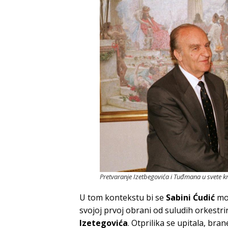
Pretvaranje Izetbegovića i Tuđmana u svete kra
U tom kontekstu bi se
Sabini Ćudić
mog
svojoj prvoj obrani od suludih orkest
Izetegovića
. Otprilika se upitala, brane