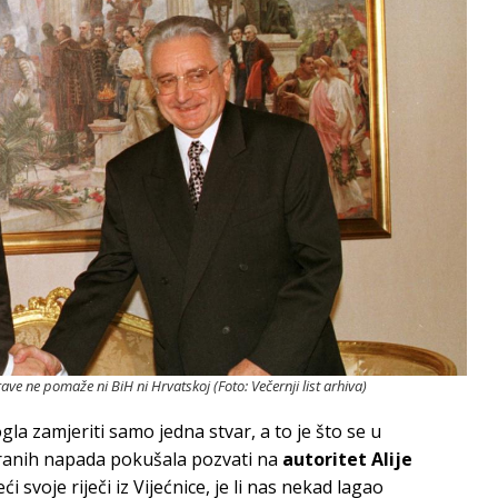
ve ne pomaže ni BiH ni Hrvatskoj (Foto: Večernji list arhiva)
la zamjeriti samo jedna stvar, a to je što se u
riranih napada pokušala pozvati na
autoritet Alije
ći svoje riječi iz Vijećnice, je li nas nekad lagao