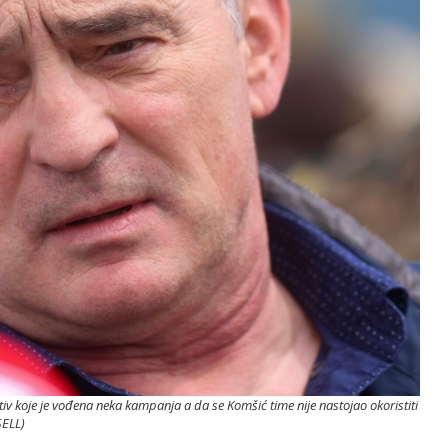
rotiv koje je vođena neka kampanja a da se Komšić time nije nastojao okoristiti
SELL)