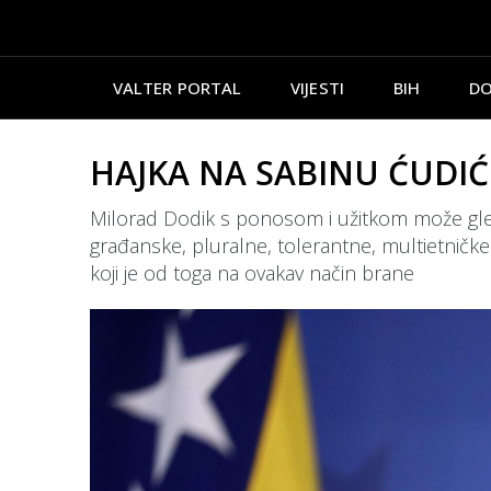
VALTER PORTAL
VIJESTI
BIH
DO
HAJKA NA SABINU ĆUDIĆ: O
Milorad Dodik s ponosom i užitkom može gleda
građanske, pluralne, tolerantne, multietničke 
koji je od toga na ovakav način brane