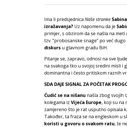
Ima li predsjednica
Naše stranke
Sabina
izražavanja?
Uz napomenu da je
Sabi
primjer, s obzirom da se našla na meti 
tzv. “probosanske snage” po već dugo
diskurs
u glavnom gradu BiH.
Pitanje se, zapravo, odnosi na sve ljud
na svakoga tko u svojoj sredini misli i
dominantna i često pritiskom raznih vr
SDA DAJE SIGNAL ZA POČETAK PRO
Ćudić se na nišanu
našla zbog svojih 
kolegama iz
Vijeća Europe
, koji su na 
zamjereno što je rat usputno opisala 
Također, ta fraza se na engleskom u s
koristi u govoru o svakom ratu
, te n