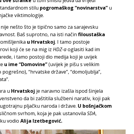
u ove stranke
u tom smislu jedva da vrijedi
 standardnom stilu
pogromaškog “novinarstva”
u
njačke viktimologije.
nije nešto što je tipično samo za sarajevsku
javnost. Baš suprotno, na isti način
filoustaška
tomišljenika
u Hrvatskoj
. I tamo postoje
rovi koji će se na mig iz
HDZ-a
oglasiti kad im
narede, i tamo postoji dio medija koji je uvijek
te
u ime “Domovine”
(uvijek je pišu s velikim
 pogrešno), “hrvatske države”, “domoljublja”,
ta”.
ura u
Hrvatskoj
je naravno izašla ispod šinjela
venstveno da bi zaštitila službeni narativ, koji pak
dugotrajnu pljačku naroda i države.
U bošnjačkom
 sličnom svrhom, koja je pak ustanovila
SDA
,
nku vodio
Alija Izetbegović.