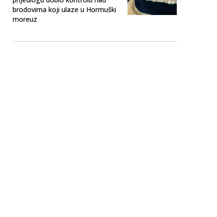
brodovima koji ulaze u Hormuški
moreuz