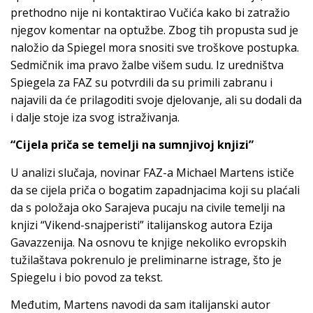
prethodno nije ni kontaktirao Vučića kako bi zatražio
njegov komentar na optužbe. Zbog tih propusta sud je
naložio da Spiegel mora snositi sve troškove postupka.
Sedmičnik ima pravo žalbe višem sudu. Iz uredništva
Spiegela za FAZ su potvrdili da su primili zabranu i
najavili da će prilagoditi svoje djelovanje, ali su dodali da
i dalje stoje iza svog istraživanja.
“Cijela priča se temelji na sumnjivoj knjizi”
U analizi slučaja, novinar FAZ-a Michael Martens ističe
da se cijela priča o bogatim zapadnjacima koji su plaćali
da s položaja oko Sarajeva pucaju na civile temelji na
knjizi “Vikend-snajperisti” italijanskog autora Ezija
Gavazzenija. Na osnovu te knjige nekoliko evropskih
tužilaštava pokrenulo je preliminarne istrage, što je
Spiegelu i bio povod za tekst.
Međutim, Martens navodi da sam italijanski autor