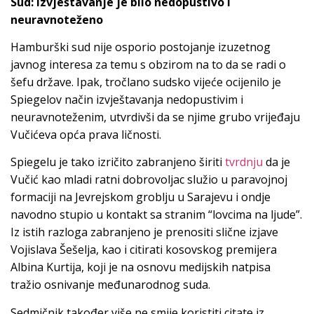
Sud: Izvještavanje je bilo nedopustivo i
neuravnoteženo
Hamburški sud nije osporio postojanje izuzetnog
javnog interesa za temu s obzirom na to da se radi o
šefu države. Ipak, tročlano sudsko vijeće ocijenilo je
Spiegelov način izvještavanja nedopustivim i
neuravnoteženim, utvrdivši da se njime grubo vrijeđaju
Vučićeva opća prava ličnosti.
Spiegelu je tako izričito zabranjeno širiti
tvrdnju
da je
Vučić kao mladi ratni dobrovoljac služio u paravojnoj
formaciji na Jevrejskom groblju u Sarajevu i ondje
navodno stupio u kontakt sa stranim “lovcima na ljude”.
Iz istih razloga zabranjeno je prenositi slične izjave
Vojislava Šešelja, kao i citirati kosovskog premijera
Albina Kurtija, koji je na osnovu medijskih natpisa
tražio osnivanje međunarodnog suda.
Sedmičnik također više ne smije koristiti citate iz