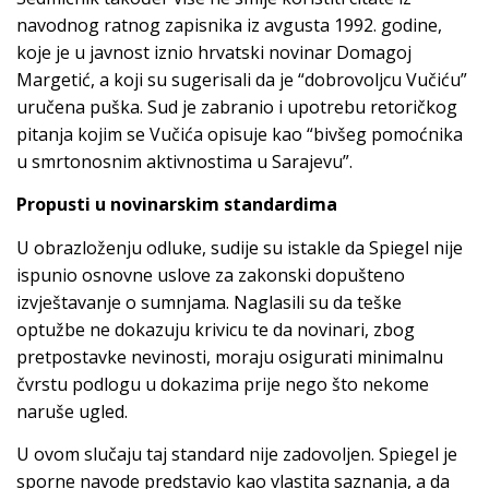
navodnog ratnog zapisnika iz avgusta 1992. godine,
koje je u javnost iznio hrvatski novinar Domagoj
Margetić, a koji su sugerisali da je “dobrovoljcu Vučiću”
uručena puška. Sud je zabranio i upotrebu retoričkog
pitanja kojim se Vučića opisuje kao “bivšeg pomoćnika
u smrtonosnim aktivnostima u Sarajevu”.
Propusti u novinarskim standardima
U obrazloženju odluke, sudije su istakle da Spiegel nije
ispunio osnovne uslove za zakonski dopušteno
izvještavanje o sumnjama. Naglasili su da teške
optužbe ne dokazuju krivicu te da novinari, zbog
pretpostavke nevinosti, moraju osigurati minimalnu
čvrstu podlogu u dokazima prije nego što nekome
naruše ugled.
U ovom slučaju taj standard nije zadovoljen. Spiegel je
sporne navode predstavio kao vlastita saznanja, a da