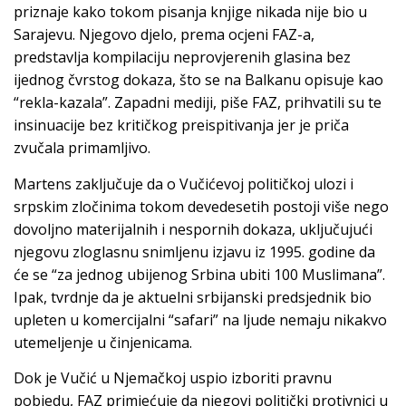
priznaje kako tokom pisanja knjige nikada nije bio u
Sarajevu. Njegovo djelo, prema ocjeni FAZ-a,
predstavlja kompilaciju neprovjerenih glasina bez
ijednog čvrstog dokaza, što se na Balkanu opisuje kao
“rekla-kazala”. Zapadni mediji, piše FAZ, prihvatili su te
insinuacije bez kritičkog preispitivanja jer je priča
zvučala primamljivo.
Martens zaključuje da o Vučićevoj političkoj ulozi i
srpskim zločinima tokom devedesetih postoji više nego
dovoljno materijalnih i nespornih dokaza, uključujući
njegovu zloglasnu snimljenu izjavu iz 1995. godine da
će se “za jednog ubijenog Srbina ubiti 100 Muslimana”.
Ipak, tvrdnje da je aktuelni srbijanski predsjednik bio
upleten u komercijalni “safari” na ljude nemaju nikakvo
utemeljenje u činjenicama.
Dok je Vučić u Njemačkoj uspio izboriti pravnu
pobjedu, FAZ primjećuje da njegovi politički protivnici u