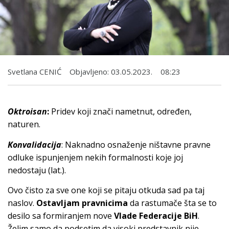
Svetlana CENIĆ
Objavljeno:
03.05.2023.
08:23
Oktroisan
:
Pridev koji znači nametnut, određen,
naturen.
Konvalidacija
: Naknadno osnaženje ništavne pravne
odluke ispunjenjem nekih formalnosti koje joj
nedostaju (lat.).
Ovo čisto za sve one koji se pitaju otkuda sad pa taj
naslov.
Ostavljam pravnicima
da rastumače šta se to
desilo sa formiranjem nove
Vlade Federacije BiH
.
Želim samo da podsetim da visoki predstavnik nije