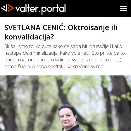
SVETLANA CENIĆ: Oktroisanje ili
konvalidacija?
Slušali smo toliko puta kako će sada biti drugačije i kako
nastupa dekriminalizacija, kako vole reći. Eto prilike da to
barem na tom primeru vidimo. Sve ostalo bi bila (opet)
samo šuplja. A sada spe'takl! Sa srećom svima