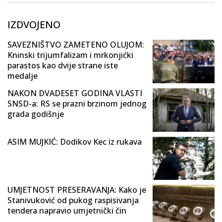
IZDVOJENO
SAVEZNIŠTVO ZAMETENO OLUJOM:
Kninski trijumfalizam i mrkonjićki
parastos kao dvije strane iste
medalje
NAKON DVADESET GODINA VLASTI
SNSD-a: RS se prazni brzinom jednog
grada godišnje
ASIM MUJKIĆ: Dodikov Kec iz rukava
UMJETNOST PRESERAVANJA: Kako je
Stanivuković od pukog raspisivanja
tendera napravio umjetnički čin