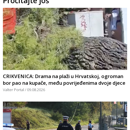
Pročitajte još
CRIKVENICA: Drama na plaži u Hrvatskoj, ogroman
bor pao na kupače, među povrijeđenima dvoje djece
Valter Portal
09.08.2026