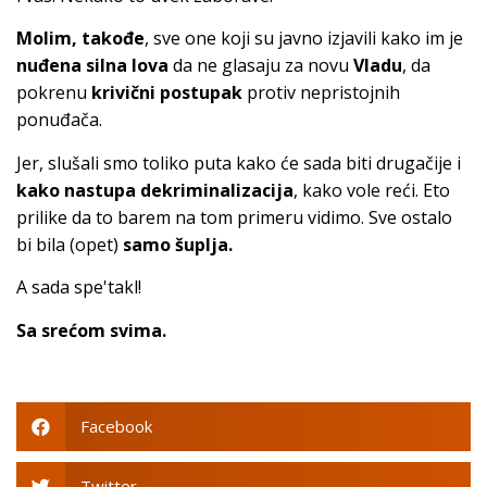
Molim, takođe
, sve one koji su javno izjavili kako im je
nuđena silna lova
da ne glasaju za novu
Vladu
, da
pokrenu
krivični postupak
protiv nepristojnih
ponuđača.
Jer, slušali smo toliko puta kako će sada biti drugačije i
kako nastupa dekriminalizacija
, kako vole reći. Eto
prilike da to barem na tom primeru vidimo. Sve ostalo
bi bila (opet)
samo šuplja.
A sada spe'takl!
Sa srećom svima.
Facebook
Twitter