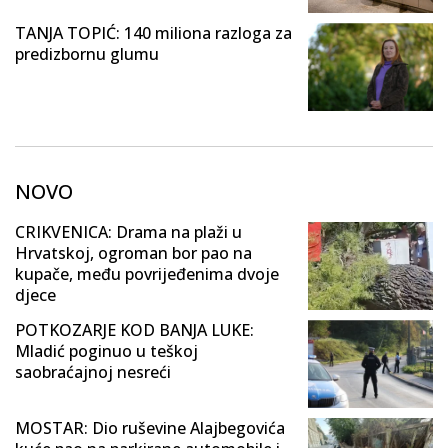
TANJA TOPIĆ: 140 miliona razloga za
predizbornu glumu
NOVO
CRIKVENICA: Drama na plaži u
Hrvatskoj, ogroman bor pao na
kupače, među povrijeđenima dvoje
djece
POTKOZARJE KOD BANJA LUKE:
Mladić poginuo u teškoj
saobraćajnoj nesreći
MOSTAR: Dio ruševine Alajbegovića