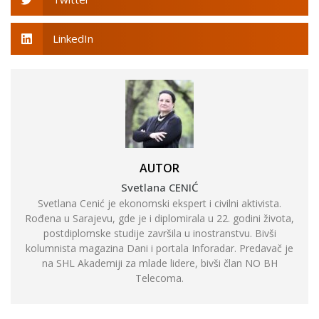
LinkedIn
AUTOR
Svetlana CENIĆ
Svetlana Cenić je ekonomski ekspert i civilni aktivista.
Rođena u Sarajevu, gde je i diplomirala u 22. godini života,
postdiplomske studije završila u inostranstvu. Bivši
kolumnista magazina Dani i portala Inforadar. Predavač je
na SHL Akademiji za mlade lidere, bivši član NO BH
Telecoma.