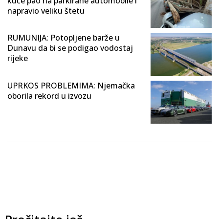
kuće pao na parkirane automobile i
napravio veliku štetu
RUMUNIJA: Potopljene barže u
Dunavu da bi se podigao vodostaj
rijeke
UPRKOS PROBLEMIMA: Njemačka
oborila rekord u izvozu