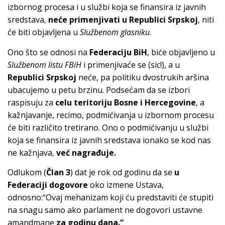
izbornog procesa i u službi koja se finansira iz javnih
sredstava,
neće primenjivati u Republici Srpskoj
, niti
će biti objavljena u
Službenom glasniku
.
Ono što se odnosi na
Federaciju BiH
, biće objavljeno u
Službenom listu FBiH
i primenjivaće se (sic!), a u
Republici Srpskoj
neće, pa politiku dvostrukih aršina
ubacujemo u petu brzinu. Podsećam da se izbori
raspisuju za
celu teritoriju Bosne i Hercegovine
, a
kažnjavanje, recimo, podmićivanja u izbornom procesu
će biti različito tretirano. Ono o podmićivanju u službi
koja se finansira iz javnih sredstava ionako se kod nas
ne kažnjava,
već nagrađuje.
Odlukom (
Član 3
) dat je rok od godinu da se
u
Federaciji dogovore
oko izmene Ustava,
odnosno:“Ovaj mehanizam koji ću predstaviti će stupiti
na snagu samo ako parlament ne dogovori ustavne
amandmane
za godinu dana.“