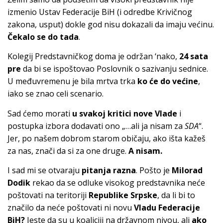
izmenio Ustav Federacije BiH (i odredbe Krivičnog
zakona, usput) dokle god nisu dokazali da imaju većinu.
Čekalo se do tada
.
Kolegij Predstavničkog doma je održan ‘nako,
24 sata
pre
da bi se ispoštovao Poslovnik o sazivanju sednice.
U međuvremenu je bila mrtva trka
ko će do većine
,
iako se znao celi scenario.
Sad ćemo morati
u svakoj kritici nove Vlade
i
postupka izbora dodavati ono „…ali ja nisam za
SDA
“.
Jer, po našem dobrom starom običaju, ako išta kažeš
za nas, znači da si za one druge.
A nisam.
I sad mi se otvaraju
pitanja razna
. Pošto je
Milorad
Dodik
rekao da se odluke visokog predstavnika neće
poštovati na teritoriji
Republike Srpske
, da li bi to
značilo da neće poštovati ni novu
Vladu Federacije
BiH?
Jeste da su u koaliciji na državnom nivou, ali
ako