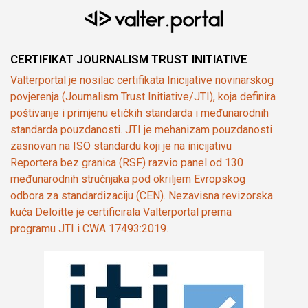
CERTIFIKAT JOURNALISM TRUST INITIATIVE
Valterportal je nosilac certifikata Inicijative novinarskog
povjerenja (Journalism Trust Initiative/JTI), koja definira
poštivanje i primjenu etičkih standarda i međunarodnih
standarda pouzdanosti. JTI je mehanizam pouzdanosti
zasnovan na ISO standardu koji je na inicijativu
Reportera bez granica (RSF) razvio panel od 130
međunarodnih stručnjaka pod okriljem Evropskog
odbora za standardizaciju (CEN). Nezavisna revizorska
kuća Deloitte je certificirala Valterportal prema
programu JTI i CWA 17493:2019.