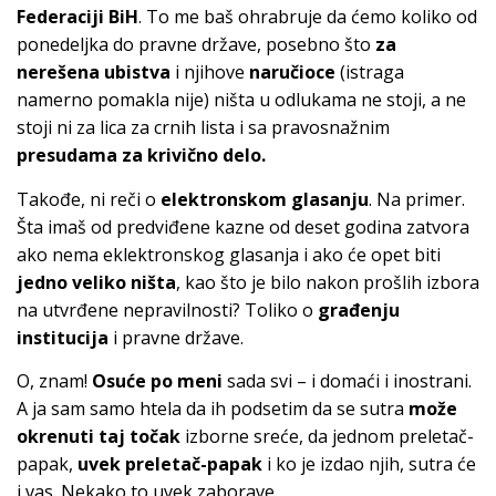
Federaciji BiH
. To me baš ohrabruje da ćemo koliko od
ponedeljka do pravne države, posebno što
za
nerešena ubistva
i njihove
naručioce
(istraga
namerno pomakla nije) ništa u odlukama ne stoji, a ne
stoji ni za lica za crnih lista i sa pravosnažnim
presudama za krivično delo.
Takođe, ni reči o
elektronskom glasanju
. Na primer.
Šta imaš od predviđene kazne od deset godina zatvora
ako nema eklektronskog glasanja i ako će opet biti
jedno veliko ništa
, kao što je bilo nakon prošlih izbora
na utvrđene nepravilnosti? Toliko o
građenju
institucija
i pravne države.
O, znam!
Osuće po meni
sada svi – i domaći i inostrani.
A ja sam samo htela da ih podsetim da se sutra
može
okrenuti taj točak
izborne sreće, da jednom preletač-
papak,
uvek preletač-papak
i ko je izdao njih, sutra će
i vas. Nekako to uvek zaborave.