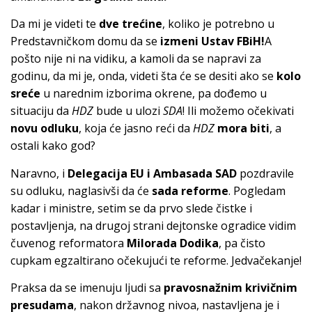
Da mi je videti te
dve trećine
, koliko je potrebno u
Predstavničkom domu da se
izmeni Ustav FBiH!
A
pošto nije ni na vidiku, a kamoli da se napravi za
godinu, da mi je, onda, videti šta će se desiti ako se
kolo
sreće
u narednim izborima okrene, pa dođemo u
situaciju da
HDZ
bude u ulozi
SDA
! Ili možemo očekivati
novu odluku
, koja će jasno reći da
HDZ
mora biti
, a
ostali kako god?
Naravno, i
Delegacija EU i Ambasada SAD
pozdravile
su odluku, naglasivši da će
sada reforme
. Pogledam
kadar i ministre, setim se da prvo slede čistke i
postavljenja, na drugoj strani dejtonske ogradice vidim
čuvenog reformatora
Milorada Dodika
, pa čisto
cupkam egzaltirano očekujući te reforme. Jedvačekanje!
Praksa da se imenuju ljudi sa
pravosnažnim krivičnim
presudama
, nakon državnog nivoa, nastavljena je i