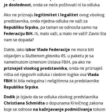
je doslednost
, onda se neće poštovati ni ta odluka.
Ako ne priznaju
legitimitet i legalitet
ovog visokog
predstavnika, onda nijedna odluka ne važi za
Republiku Srpsku
, pa taman se odnosila samo na
Federaciju BiH.
Ili, malo važi, a malo ne važi? Zavisi šta
nam se dopada?
Dakle, iako
izbor Vlade Federacije
ne mora biti
objavljen u
Službenom glasniku RS
, u paketu je sa
nametnutom izmenom Ustava FBiH, pa ako ne
priznaješ visokog predstavnika
, onda ne priznaješ
ništa od njegovih odluka i sledom logike ova
Vlada
FBiH
bi bila nelegalna i neligitimna za predstavnike
Republike Srpske
.
Dodik
je izjavio da se odluka visokog predstavnika
Christiana Schmidta
o dopunama Krivičnog zakona
koje se odnose
na kažnjavanje podmićivanja
tokom