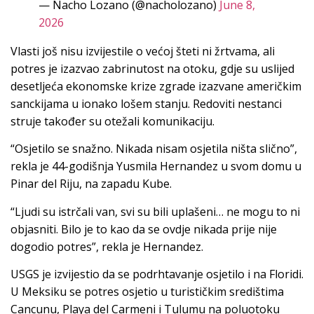
— Nacho Lozano (@nacholozano)
June 8,
2026
Vlasti još nisu izvijestile o većoj šteti ni žrtvama, ali
potres je izazvao zabrinutost na otoku, gdje su uslijed
desetljeća ekonomske krize zgrade izazvane američkim
sanckijama u ionako lošem stanju. Redoviti nestanci
struje također su otežali komunikaciju.
“Osjetilo se snažno. Nikada nisam osjetila ništa slično”,
rekla je 44-godišnja Yusmila Hernandez u svom domu u
Pinar del Riju, na zapadu Kube.
“Ljudi su istrčali van, svi su bili uplašeni… ne mogu to ni
objasniti. Bilo je to kao da se ovdje nikada prije nije
dogodio potres”, rekla je Hernandez.
USGS je izvijestio da se podrhtavanje osjetilo i na Floridi.
U Meksiku se potres osjetio u turističkim središtima
Cancunu, Playa del Carmeni i Tulumu na poluotoku