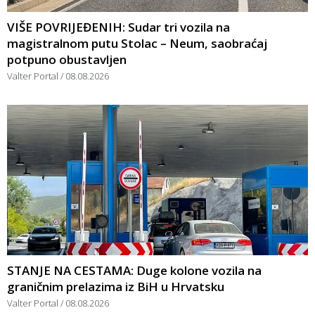
VIŠE POVRIJEĐENIH: Sudar tri vozila na
magistralnom putu Stolac – Neum, saobraćaj
potpuno obustavljen
Valter Portal
08.08.2026
STANJE NA CESTAMA: Duge kolone vozila na
graničnim prelazima iz BiH u Hrvatsku
Valter Portal
08.08.2026