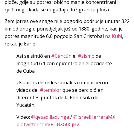
ploče, gdje su potresi obično manje koncentrirani i
rjeđi nego kada se događaju duž granica ploča.
Zemljotres ove snage nije pogodio područje unutar 322
km od onog u ponedjeljak još od 1880. godine, kad je
potres magnitude 6,0 pogodio San Cristobal
na Kubi
,
rekao je Earle.
Así se sintió en
#Cancún
el
#sismo
de
magnitud 6.1 con epicentro en el occidente
de Cuba.
Usuarios de redes sociales compartieron
videos del
#temblor
que se percibió en
diferentes puntos de la Península de
Yucatán.
Video:
@qesadilladtinga
/
@IsraelHerreraMX
pic.twitter.com/RTBXG0CjH2