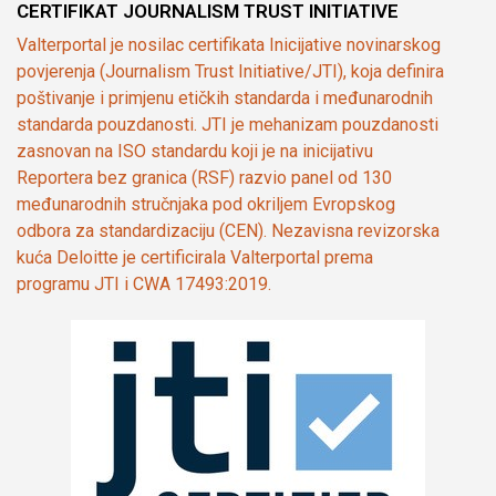
CERTIFIKAT JOURNALISM TRUST INITIATIVE
Valterportal je nosilac certifikata Inicijative novinarskog
povjerenja (Journalism Trust Initiative/JTI), koja definira
poštivanje i primjenu etičkih standarda i međunarodnih
standarda pouzdanosti. JTI je mehanizam pouzdanosti
zasnovan na ISO standardu koji je na inicijativu
Reportera bez granica (RSF) razvio panel od 130
međunarodnih stručnjaka pod okriljem Evropskog
odbora za standardizaciju (CEN). Nezavisna revizorska
kuća Deloitte je certificirala Valterportal prema
programu JTI i CWA 17493:2019.