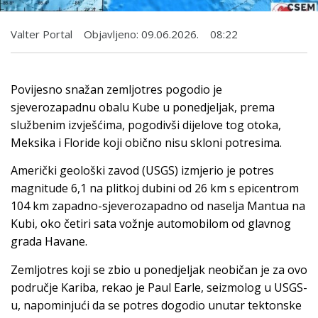
Valter Portal
Objavljeno:
09.06.2026.
08:22
Povijesno snažan zemljotres pogodio je
sjeverozapadnu obalu Kube u ponedjeljak, prema
službenim izvješćima, pogodivši dijelove tog otoka,
Meksika i Floride koji obično nisu skloni potresima.
Američki geološki zavod (USGS) izmjerio je potres
magnitude 6,1 na plitkoj dubini od 26 km s epicentrom
104 km zapadno-sjeverozapadno od naselja Mantua na
Kubi, oko četiri sata vožnje automobilom od glavnog
grada Havane.
Zemljotres koji se zbio u ponedjeljak neobičan je za ovo
područje Kariba, rekao je Paul Earle, seizmolog u USGS-
u, napominjući da se potres dogodio unutar tektonske