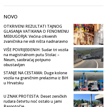
NOVO
OTKRIVENI REZULTATI TAJNOG
GLASANJA VATIKANA O FENOMENU
MEĐUGORJA: Većina crkvenih
zvaničnika ne vidi ništa nadnaravno
VIŠE POVRIJEĐENIH: Sudar tri vozila
na magistralnom putu Stolac –
Neum, saobraćaj potpuno
obustavljen
STANJE NA CESTAMA: Duge kolone
vozila na graničnim prelazima iz BiH
u Hrvatsku
U ZNAK PROTESTA: Deset zeničkih
rudara četvrtu noć ostalo u jami
Raspotočje