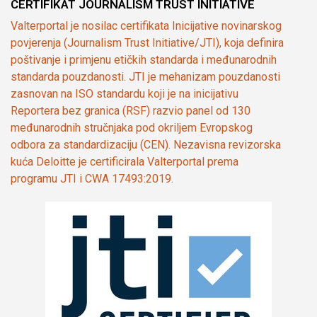
CERTIFIKAT JOURNALISM TRUST INITIATIVE
Valterportal je nosilac certifikata Inicijative novinarskog
povjerenja (Journalism Trust Initiative/JTI), koja definira
poštivanje i primjenu etičkih standarda i međunarodnih
standarda pouzdanosti. JTI je mehanizam pouzdanosti
zasnovan na ISO standardu koji je na inicijativu
Reportera bez granica (RSF) razvio panel od 130
međunarodnih stručnjaka pod okriljem Evropskog
odbora za standardizaciju (CEN). Nezavisna revizorska
kuća Deloitte je certificirala Valterportal prema
programu JTI i CWA 17493:2019.