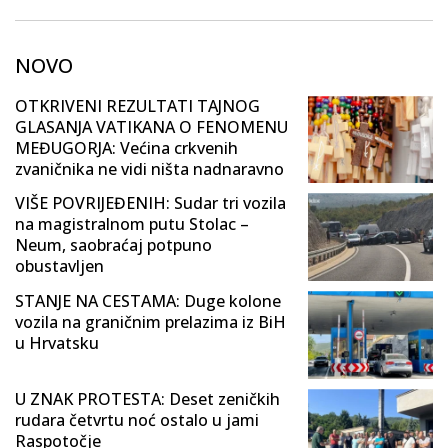
NOVO
OTKRIVENI REZULTATI TAJNOG
GLASANJA VATIKANA O FENOMENU
MEĐUGORJA: Većina crkvenih
zvaničnika ne vidi ništa nadnaravno
VIŠE POVRIJEĐENIH: Sudar tri vozila
na magistralnom putu Stolac –
Neum, saobraćaj potpuno
obustavljen
STANJE NA CESTAMA: Duge kolone
vozila na graničnim prelazima iz BiH
u Hrvatsku
U ZNAK PROTESTA: Deset zeničkih
rudara četvrtu noć ostalo u jami
Raspotočje