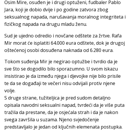
Osim Mire, osuđen je i drugi optuženi, fudbaler Pablo
Jara, koji je dobio dvije i po godine zatvora zbog
seksualnog napada, narušavanja moralnog integriteta i
fizičkog napada na drugu mladu ženu.
Sud je ujedno odredio i novčane odštete za žrtve. Rafa
Mir morat će isplatiti 64.000 eura odštete, dok je drugoj
oštećenoj osobi dosuđena naknada od 6.280 eura.
Tokom suđenja Mir je negirao optužbe i tvrdio da je
sve što se dogodilo bilo sporazumno. U svom iskazu
insistirao je da između njega i djevojke nije bilo prisile
te da se događaji te večeri nisu odvijali protiv njene
volje.
S druge strane, tužiteljica je pred sudom detaljno
opisala navodni seksualni napad, tvrdeći da je više puta
tražila da prestane, da je osjećala strah i da je nakon
svega završila u suzama. Njeno svjedočenje
predstavljalo je jedan od ključnih elemenata postupka.