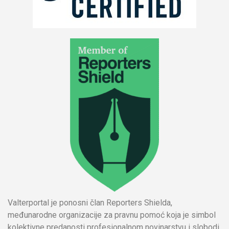
Valterportal je ponosni član Reporters Shielda,
međunarodne organizacije za pravnu pomoć koja je simbol
kolektivne predanosti profesionalnom novinarstvu i slobodi