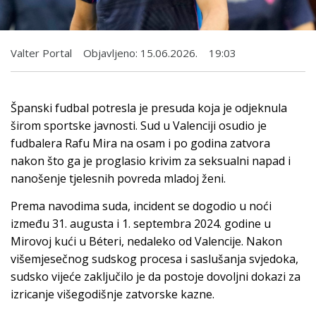
Valter Portal
Objavljeno:
15.06.2026.
19:03
Španski fudbal potresla je presuda koja je odjeknula
širom sportske javnosti. Sud u Valenciji osudio je
fudbalera Rafu Mira na osam i po godina zatvora
nakon što ga je proglasio krivim za seksualni napad i
nanošenje tjelesnih povreda mladoj ženi.
Prema navodima suda, incident se dogodio u noći
između 31. augusta i 1. septembra 2024. godine u
Mirovoj kući u Béteri, nedaleko od Valencije. Nakon
višemjesečnog sudskog procesa i saslušanja svjedoka,
sudsko vijeće zaključilo je da postoje dovoljni dokazi za
izricanje višegodišnje zatvorske kazne.