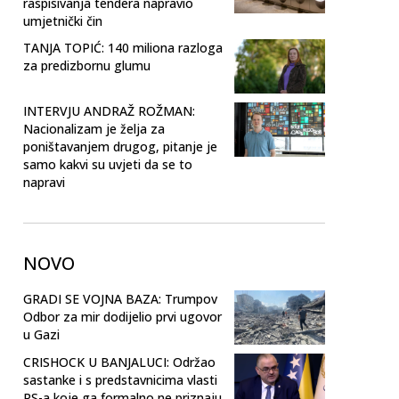
raspisivanja tendera napravio
umjetnički čin
TANJA TOPIĆ: 140 miliona razloga
za predizbornu glumu
INTERVJU ANDRAŽ ROŽMAN:
Nacionalizam je želja za
poništavanjem drugog, pitanje je
samo kakvi su uvjeti da se to
napravi
NOVO
GRADI SE VOJNA BAZA: Trumpov
Odbor za mir dodijelio prvi ugovor
u Gazi
CRISHOCK U BANJALUCI: Održao
sastanke i s predstavnicima vlasti
RS-a koje ga formalno ne priznaju