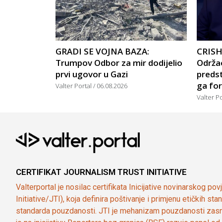
GRADI SE VOJNA BAZA:
CRISH
Trumpov Odbor za mir dodijelio
Održao
prvi ugovor u Gazi
predst
ga for
Valter Portal
06.08.2026
Valter P
CERTIFIKAT JOURNALISM TRUST INITIATIVE
Valterportal je nosilac certifikata Inicijative novinarskog po
Initiative/JTI), koja definira poštivanje i primjenu etičkih s
standarda pouzdanosti. JTI je mehanizam pouzdanosti zasn