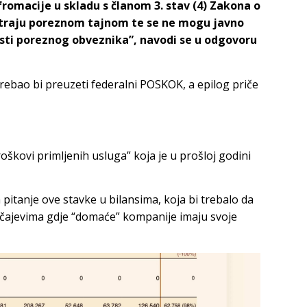
romacije u skladu s članom 3. stav (4) Zakona o
atraju poreznom tajnom te se ne mogu javno
sti poreznog obveznika”, navodi se u odgovoru
trebao bi preuzeti federalni POSKOK, a epilog priče
roškovi primljenih usluga” koja je u prošloj godini
 pitanje ove stavke u bilansima, koja bi trebalo da
učajevima gdje “domaće” kompanije imaju svoje