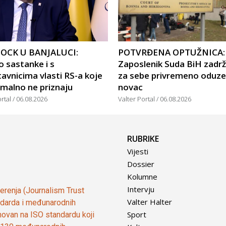
OCK U BANJALUCI:
POTVRĐENA OPTUŽNICA:
 sastanke i s
Zaposlenik Suda BiH zadr
avnicima vlasti RS-a koje
za sebe privremeno oduze
malno ne priznaju
novac
ortal
06.08.2026
Valter Portal
06.08.2026
RUBRIKE
Vijesti
Dossier
Kolumne
Intervju
vjerenja (Journalism Trust
Valter Halter
tandarda i međunarodnih
Sport
ovan na ISO standardu koji