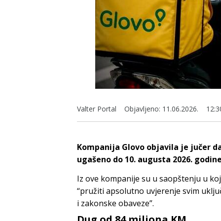
Valter Portal
Objavljeno:
11.06.2026.
12:3
Kompanija Glovo objavila je jučer da
ugašeno do 10. augusta 2026. godine
Iz ove kompanije su u saopštenju u koje
“pružiti apsolutno uvjerenje svim uklju
i zakonske obaveze”.
Dug od 84 miliona KM