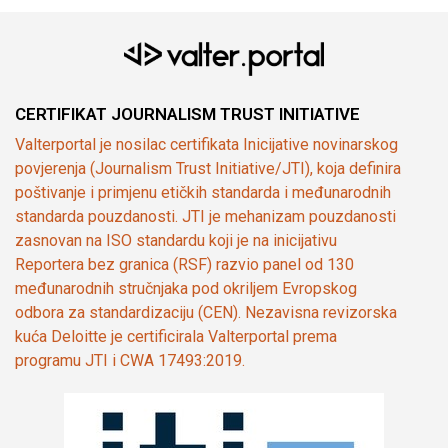
CERTIFIKAT JOURNALISM TRUST INITIATIVE
Valterportal je nosilac certifikata Inicijative novinarskog
povjerenja (Journalism Trust Initiative/JTI), koja definira
poštivanje i primjenu etičkih standarda i međunarodnih
standarda pouzdanosti. JTI je mehanizam pouzdanosti
zasnovan na ISO standardu koji je na inicijativu
Reportera bez granica (RSF) razvio panel od 130
međunarodnih stručnjaka pod okriljem Evropskog
odbora za standardizaciju (CEN). Nezavisna revizorska
kuća Deloitte je certificirala Valterportal prema
programu JTI i CWA 17493:2019.