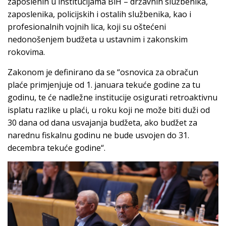
zaposlenih u institucijama BiH – državnih službenika,
zaposlenika, policijskih i ostalih službenika, kao i
profesionalnih vojnih lica, koji su oštećeni
nedonošenjem budžeta u ustavnim i zakonskim
rokovima.
Zakonom je definirano da se “osnovica za obračun
plaće primjenjuje od 1. januara tekuće godine za tu
godinu, te će nadležne institucije osigurati retroaktivnu
isplatu razlike u plaći, u roku koji ne može biti duži od
30 dana od dana usvajanja budžeta, ako budžet za
narednu fiskalnu godinu ne bude usvojen do 31.
decembra tekuće godine“.