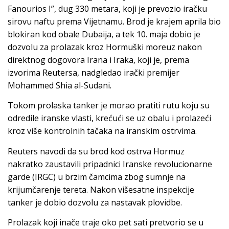
Fanourios I”, dug 330 metara, koji je prevozio iračku
sirovu naftu prema Vijetnamu. Brod je krajem aprila bio
blokiran kod obale Dubaija, a tek 10. maja dobio je
dozvolu za prolazak kroz Hormuški moreuz nakon
direktnog dogovora Irana i Iraka, koji je, prema
izvorima Reutersa, nadgledao irački premijer
Mohammed Shia al-Sudani.
Tokom prolaska tanker je morao pratiti rutu koju su
odredile iranske vlasti, krećući se uz obalu i prolazeći
kroz više kontrolnih tačaka na iranskim ostrvima.
Reuters navodi da su brod kod ostrva Hormuz
nakratko zaustavili pripadnici Iranske revolucionarne
garde (IRGC) u brzim čamcima zbog sumnje na
krijumčarenje tereta. Nakon višesatne inspekcije
tanker je dobio dozvolu za nastavak plovidbe.
Prolazak koji inače traje oko pet sati pretvorio se u