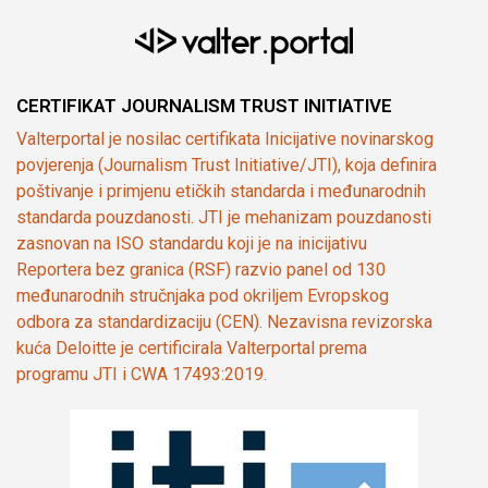
CERTIFIKAT JOURNALISM TRUST INITIATIVE
Valterportal je nosilac certifikata Inicijative novinarskog
povjerenja (Journalism Trust Initiative/JTI), koja definira
poštivanje i primjenu etičkih standarda i međunarodnih
standarda pouzdanosti. JTI je mehanizam pouzdanosti
zasnovan na ISO standardu koji je na inicijativu
Reportera bez granica (RSF) razvio panel od 130
međunarodnih stručnjaka pod okriljem Evropskog
odbora za standardizaciju (CEN). Nezavisna revizorska
kuća Deloitte je certificirala Valterportal prema
programu JTI i CWA 17493:2019.