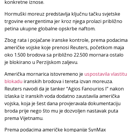
konkretne iznose.
Hormuški moreuz predstavlja ključnu tačku svjetske
trgovine energentima jer kroz njega prolazi približno
petina ukupne globalne opskrbe naftom.
Zbog rata i pojačane iranske kontrole, prema podacima
američke vojske koje prenosi Reuters, početkom maja
oko 1.500 brodova sa približno 22.500 mornara ostalo
je blokirano u Perzijskom zaljevu.
Američka mornarica istovremeno je
uspostavila vlastitu
blokadu
iranskih brodova i tereta izvan moreuza.
Reuters navodi da je tanker “Agios Fanourios I” nakon
izlaska iz iranskih voda dodatno zaustavila američka
vojska, koja je šest dana provjeravala dokumentaciju
broda prije nego što mu je dozvoljen nastavak puta
prema Vijetnamu.
Prema podacima američke kompanije SynMax