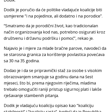
Dodik je poručio da će politike vladajuće koalicije biti
usmjerene “i na pojedince, ali dodatno i na porodice”.
“Smatramo da je porodični život, kao tradicionalan
način organizovanja kod nas, potrebno osigurati kroz
društvenu i državnu podršku i pomoć”, rekao je.
Najavio je i mjere za mlade bračne parove, navodeći da
se starosna granica za korištenje povlastica povećava
sa 30 na 35 godina.
Dodao je i da se pripravnički staž za osobe s visokim
obrazovanjem smanjuje sa godinu dana na šest
mjeseci, što bi, prema njegovim riječima, mladima
trebalo omogućiti raniji pristup sigurnoj plati i lakše
rješavanje stambenih pitanja.
Dodik je vladajuću koaliciju opisao kao “koaliciju
stabilnosti” i “koaliciju rasta”, tvrdeći da je Republika