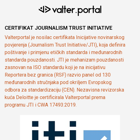
CERTIFIKAT JOURNALISM TRUST INITIATIVE
Valterportal je nosilac certifikata Inicijative novinarskog
povjerenja (Journalism Trust Initiative/JTI), koja definira
poštivanje i primjenu etičkih standarda i međunarodnih
standarda pouzdanosti. JTI je mehanizam pouzdanosti
zasnovan na ISO standardu koji je na inicijativu
Reportera bez granica (RSF) razvio panel od 130
međunarodnih stručnjaka pod okriljem Evropskog
odbora za standardizaciju (CEN). Nezavisna revizorska
kuća Deloitte je certificirala Valterportal prema
programu JTI i CWA 17493:2019.