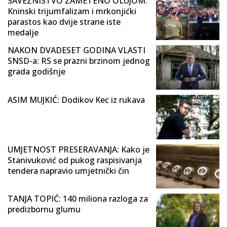
SAVEZNIŠTVO ZAMETENO OLUJOM:
Kninski trijumfalizam i mrkonjićki
parastos kao dvije strane iste
medalje
NAKON DVADESET GODINA VLASTI
SNSD-a: RS se prazni brzinom jednog
grada godišnje
ASIM MUJKIĆ: Dodikov Kec iz rukava
UMJETNOST PRESERAVANJA: Kako je
Stanivuković od pukog raspisivanja
tendera napravio umjetnički čin
TANJA TOPIĆ: 140 miliona razloga za
predizbornu glumu