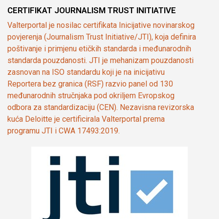
CERTIFIKAT JOURNALISM TRUST INITIATIVE
Valterportal je nosilac certifikata Inicijative novinarskog
povjerenja (Journalism Trust Initiative/JTI), koja definira
poštivanje i primjenu etičkih standarda i međunarodnih
standarda pouzdanosti. JTI je mehanizam pouzdanosti
zasnovan na ISO standardu koji je na inicijativu
Reportera bez granica (RSF) razvio panel od 130
međunarodnih stručnjaka pod okriljem Evropskog
odbora za standardizaciju (CEN). Nezavisna revizorska
kuća Deloitte je certificirala Valterportal prema
programu JTI i CWA 17493:2019.