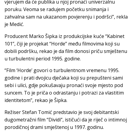
vjerujem da će publika u njoj pronaći univerzalnu
poruku. Veoma se radujem početku snimanja i
zahvalna sam na ukazanom povjerenju i podršci”, rekla
je Medić.
Producent Marko Šipka iz produkcijske kuće “Kabinet
101”, čiji je projekat “Horde” među filmovima koji su
dobili podršku, rekao je da film donosi priču smještenu
u turbulentni period 1995. godine.
“Film ‘Horde’ govori o turbulentnom vremenu 1995.
godine i prati dvojicu dječaka koji su prepušteni sami
sebi i ulici, gdje pokušavaju pronaći svoje mjesto pod
suncem. To je priča o odrastanju i potrazi za vlastitim
identitetom”, rekao je Šipka.
Režiser Stefan Tomić predstavio je svoj debitantski
dugometražni film “Dividi”, ističući da je riječ o intimnoj
porodičnoj drami smještenoj u 1997. godinu.