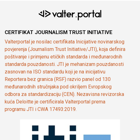
CERTIFIKAT JOURNALISM TRUST INITIATIVE
Valterportal je nosilac certifikata Inicijative novinarskog
povjerenja (Journalism Trust Initiative/JTI), koja definira
poštivanje i primjenu etičkih standarda i međunarodnih
standarda pouzdanosti. JTI je mehanizam pouzdanosti
zasnovan na ISO standardu koji je na inicijativu
Reportera bez granica (RSF) razvio panel od 130
međunarodnih stručnjaka pod okriljem Evropskog
odbora za standardizaciju (CEN). Nezavisna revizorska
kuća Deloitte je certificirala Valterportal prema
programu JTI i CWA 17493:2019.