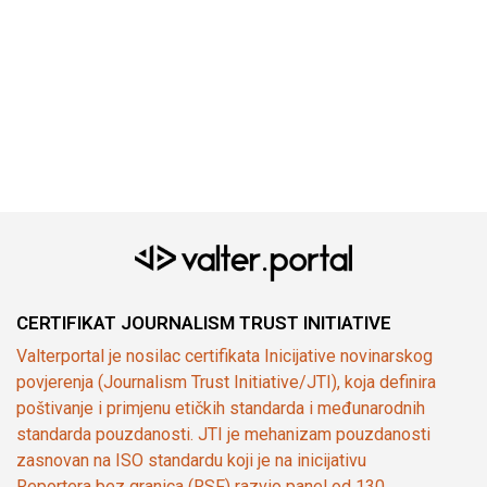
CERTIFIKAT JOURNALISM TRUST INITIATIVE
Valterportal je nosilac certifikata Inicijative novinarskog
povjerenja (Journalism Trust Initiative/JTI), koja definira
poštivanje i primjenu etičkih standarda i međunarodnih
standarda pouzdanosti. JTI je mehanizam pouzdanosti
zasnovan na ISO standardu koji je na inicijativu
Reportera bez granica (RSF) razvio panel od 130