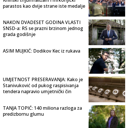
parastos kao dvije strane iste medalje
NAKON DVADESET GODINA VLASTI
SNSD-a: RS se prazni brzinom jednog
grada godišnje
ASIM MUJKIĆ: Dodikov Kec iz rukava
UMJETNOST PRESERAVANJA: Kako je
Stanivuković od pukog raspisivanja
tendera napravio umjetnički čin
TANJA TOPIĆ: 140 miliona razloga za
predizbornu glumu