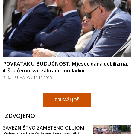
POVRATAK U BUDUĆNOST: Mjesec dana debilizma,
ili šta ćemo sve zabraniti omladini
Srđan PUHALO
15.12.2025
PRIKAŽI JOŠ
IZDVOJENO
SAVEZNIŠTVO ZAMETENO OLUJOM:
Kninski trijumfalizam i mrkonjićki