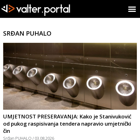
SRĐAN PUHALO
UMJETNOST PRESERAVANJA: Kako je Stanivuković
od pukog raspisivanja tendera napravio umjetnički
čin
Srđan PUHALO
03.08.2026