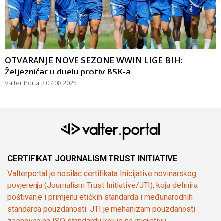
OTVARANJE NOVE SEZONE WWIN LIGE BIH:
Željezničar u duelu protiv BSK-a
Valter Portal
07.08.2026
CERTIFIKAT JOURNALISM TRUST INITIATIVE
Valterportal je nosilac certifikata Inicijative novinarskog
povjerenja (Journalism Trust Initiative/JTI), koja definira
poštivanje i primjenu etičkih standarda i međunarodnih
standarda pouzdanosti. JTI je mehanizam pouzdanosti
zasnovan na ISO standardu koji je na inicijativu