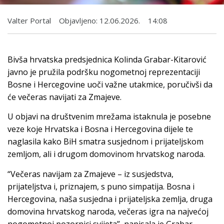
Valter Portal
Objavljeno:
12.06.2026.
14:08
Bivša hrvatska predsjednica Kolinda Grabar-Kitarović
javno je pružila podršku nogometnoj reprezentaciji
Bosne i Hercegovine uoči važne utakmice, poručivši da
će večeras navijati za Zmajeve.
U objavi na društvenim mrežama istaknula je posebne
veze koje Hrvatska i Bosna i Hercegovina dijele te
naglasila kako BiH smatra susjednom i prijateljskom
zemljom, ali i drugom domovinom hrvatskog naroda.
“Večeras navijam za Zmajeve – iz susjedstva,
prijateljstva i, priznajem, s puno simpatija. Bosna i
Hercegovina, naša susjedna i prijateljska zemlja, druga
domovina hrvatskog naroda, večeras igra na najvećoj
nogometnoj pozornici svijeta”, napisala je Grabar-