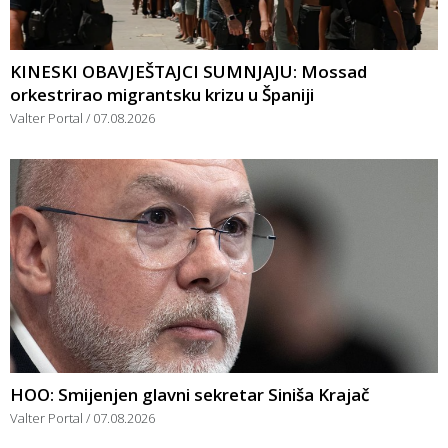
KINESKI OBAVJEŠTAJCI SUMNJAJU: Mossad
orkestrirao migrantsku krizu u Španiji
Valter Portal
07.08.2026
HOO: Smijenjen glavni sekretar Siniša Krajač
Valter Portal
07.08.2026