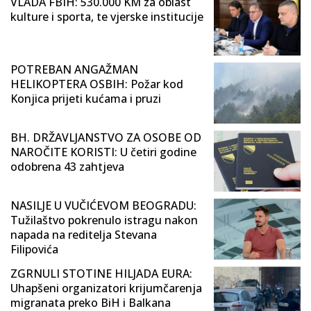
VLADA FBIH: 530.000 KM za oblast
kulture i sporta, te vjerske institucije
POTREBAN ANGAŽMAN
HELIKOPTERA OSBIH: Požar kod
Konjica prijeti kućama i pruzi
BH. DRŽAVLJANSTVO ZA OSOBE OD
NAROČITE KORISTI: U četiri godine
odobrena 43 zahtjeva
NASILJE U VUČIĆEVOM BEOGRADU:
Tužilaštvo pokrenulo istragu nakon
napada na reditelja Stevana
Filipovića
ZGRNULI STOTINE HILJADA EURA:
Uhapšeni organizatori krijumčarenja
migranata preko BiH i Balkana