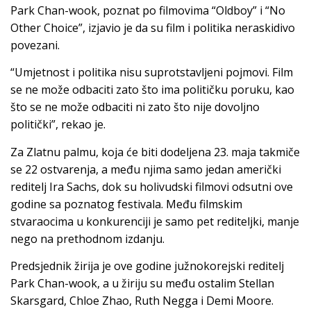
Park Chan-wook, poznat po filmovima “Oldboy” i “No
Other Choice”, izjavio je da su film i politika neraskidivo
povezani.
“Umjetnost i politika nisu suprotstavljeni pojmovi. Film
se ne može odbaciti zato što ima političku poruku, kao
što se ne može odbaciti ni zato što nije dovoljno
politički”, rekao je.
Za Zlatnu palmu, koja će biti dodeljena 23. maja takmiče
se 22 ostvarenja, a među njima samo jedan američki
reditelj Ira Sachs, dok su holivudski filmovi odsutni ove
godine sa poznatog festivala. Među filmskim
stvaraocima u konkurenciji je samo pet rediteljki, manje
nego na prethodnom izdanju.
Predsjednik žirija je ove godine južnokorejski reditelj
Park Chan-wook, a u žiriju su među ostalim Stellan
Skarsgard, Chloe Zhao, Ruth Negga i Demi Moore.