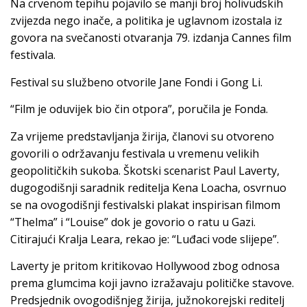
Na crvenom tepihu pojavilo se manji broj holivudskih
zvijezda nego inače, a politika je uglavnom izostala iz
govora na svečanosti otvaranja 79. izdanja Cannes film
festivala.
Festival su službeno otvorile Jane Fondi i Gong Li.
“Film je oduvijek bio čin otpora”, poručila je Fonda.
Za vrijeme predstavljanja žirija, članovi su otvoreno
govorili o održavanju festivala u vremenu velikih
geopolitičkih sukoba. Škotski scenarist Paul Laverty,
dugogodišnji saradnik reditelja Kena Loacha, osvrnuo
se na ovogodišnji festivalski plakat inspirisan filmom
“Thelma” i “Louise” dok je govorio o ratu u Gazi.
Citirajući Kralja Leara, rekao je: “Luđaci vode slijepe”.
Laverty je pritom kritikovao Hollywood zbog odnosa
prema glumcima koji javno izražavaju političke stavove.
Predsjednik ovogodišnjeg žirija, južnokorejski reditelj