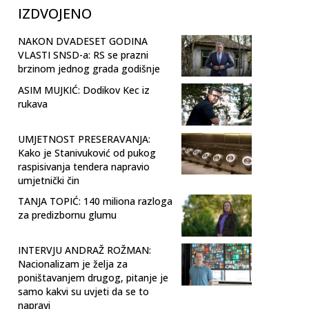
IZDVOJENO
NAKON DVADESET GODINA
VLASTI SNSD-a: RS se prazni
brzinom jednog grada godišnje
ASIM MUJKIĆ: Dodikov Kec iz
rukava
UMJETNOST PRESERAVANJA:
Kako je Stanivuković od pukog
raspisivanja tendera napravio
umjetnički čin
TANJA TOPIĆ: 140 miliona razloga
za predizbornu glumu
INTERVJU ANDRAŽ ROŽMAN:
Nacionalizam je želja za
poništavanjem drugog, pitanje je
samo kakvi su uvjeti da se to
napravi