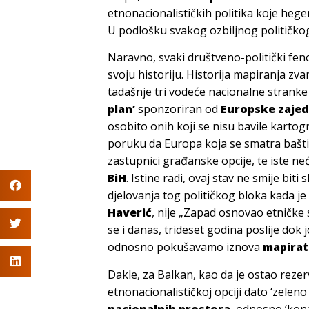
etnonacionalističkih politika koje heg
U podlošku svakog ozbiljnog političkog
Naravno, svaki društveno-politički fe
svoju historiju. Historija mapiranja zv
tadašnje tri vodeće nacionalne strank
plan’
sponzoriran od
Europske zajed
osobito onih koji se nisu bavile karto
poruku da Europa koja se smatra bašti
zastupnici građanske opcije, te iste ne
BiH
. Istine radi, ovaj stav ne smije biti
djelovanja tog političkog bloka kada je
Haverić
, nije „Zapad osnovao etničke s
se i danas, trideset godina poslije dok
odnosno pokušavamo iznova
mapirati
Dakle, za Balkan, kao da je ostao rez
etnonacionalističkoj opciji dato ‘zeleno s
nacionalnih prostora
, odnosno ‘kon