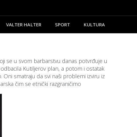
VALTER HALTER
SPORT
KULTURA
a koji se u svom barbarstvu danas potvrđuje u
 i odbacila Kutiljerov plan, a potom i ostatak
 Oni smatraju da svi naši problemi izviru iz
carska čim se etnički razgraničimo