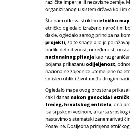
različite imperije ili nezavisne zemlje
organiziranog u sistem država koji im d
Šta nam otkriva striktno
etničko mapi
etničko ogledalo izraženo naročitim bo
dakle, ogledalo samog principa na kom
projekti
, za te snage bilo je poražava
nudile definitivnost, određenost, uost
nacionalnog pitanja
kao razgraničenj
bojama prikazanu
odijeljenost
, odno
nacionalne zajednice utemeljene na etni
smislen oblik i život među drugim naci
Ogledalo mape ovog prostora prikazal
čak i danas
nakon genocida i etnički
trećeg, hrvatskog entiteta
, ona p
sa srpskom većinom, a karta srpskog e
nastavimo sistematski zanemarivati čin
Posavine. Dosljedna primjena etničkog 