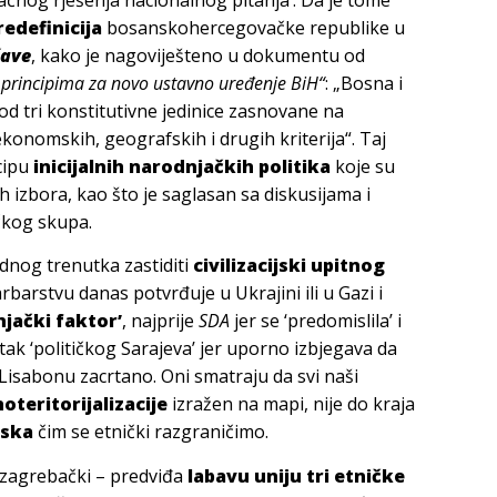
redefinicija
bosanskohercegovačke republike u
žave
, kako je nagoviješteno u dokumentu od
o principima za novo ustavno uređenje BiH“
: „Bosna i
od tri konstitutivne jedinice zasnovane na
konomskih, geografskih i drugih kriterija“. Taj
cipu
inicijalnih narodnjačkih politika
koje su
 izbora, kao što je saglasan sa diskusijama i
čkog skupa.
dnog trenutka zastiditi
civilizacijski upitnog
rbarstvu danas potvrđuje u Ukrajini ili u Gazi i
njački faktor’
, najprije
SDA
jer se ‘predomislila’ i
atak ‘političkog Sarajeva’ jer uporno izbjegava da
 Lisabonu zacrtano. Oni smatraju da svi naši
oteritorijalizacije
izražen na mapi, nije do kraja
rska
čim se etnički razgraničimo.
 zagrebački – predviđa
labavu uniju tri etničke