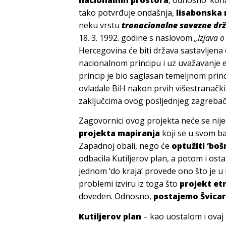
tako potvrđuje ondašnja,
lisabonska 
neku vrstu
tronacionalne savezne dr
18. 3. 1992. godine s naslovom
„Izjava 
Hercegovina će biti država sastavljena 
nacionalnom principu i uz uvažavanje e
princip je bio saglasan temeljnom prin
ovladale BiH nakon prvih višestranačkih
zaključcima ovog posljednjeg zagreba
Zagovornici ovog projekta neće se nije
projekta mapiranja
koji se u svom ba
Zapadnoj obali, nego će
optužiti ‘boš
odbacila Kutiljerov plan, a potom i ost
jednom ‘do kraja’ provede ono što je u
problemi izviru iz toga što
projekt etn
doveden. Odnosno,
postajemo Švica
Kutiljerov plan
– kao uostalom i ovaj