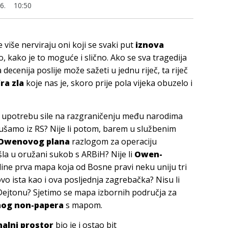
6.
10:50
više nerviraju oni koji se svaki put
iznova
o, kako je to moguće i slično. Ako se sva tragedija
 decenija poslije može sažeti u jednu riječ, ta riječ
ra zla
koje nas je, skoro prije pola vijeka obuzelo i
za upotrebu sile na razgraničenju među narodima
s slušamo iz RS? Nije li potom, barem u službenim
Owenovog plana
razlogom za operaciju
ešla u oružani sukob s ARBiH? Nije li
Owen-
dine prva mapa koja od Bosne pravi neku uniju tri
vo ista kao i ova posljednja zagrebačka? Nisu li
ejtonu? Sjetimo se mapa izbornih područja za
nog non-papera
s mapom.
alni prostor
bio je i ostao bit