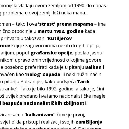
emonijski vladaju ovom zemljom od 1990. do danas.
 problema u ovoj zemlji leži neka mapa.
nomen – tako i ova
‘strast’ prema mapama
– ima
anično otpočinje u
martu 1992. godine
kada
e prihvaćaju takozvani
‘Kutiljerov
nice
koji je zagovornicima nekih drugih opcija,
grafijom, poput
građanske opcije
, poslao jasnu
nikom upravo onih vrijednosti o kojima govore
će posebno preferirati kada je u pitanju
Balkan i
 shvaćen kao
‘nalog’ Zapada
ili neki nužni način
 u pitanju Balkan jer, kako podsjeća
Tarik
tranke“. Tako je bilo 1992. godine, a tako je, čini
 još uvijek predano hvatamo nacionalističke magle,
 bespuća nacionalističkih zbiljnosti
.
erviran samo
‘balkanizam’
, čime je prvoj,
vjetlo’ da pristupi realizaciji svojih
zamišljanja
ačnog rješenja nacionalnog pitanja’. Da je tome