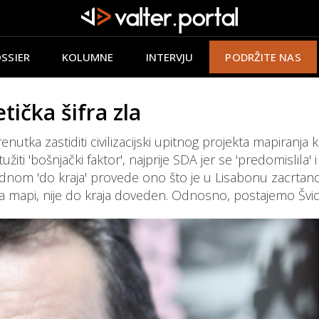
SSIER
KOLUMNE
INTERVJU
PODRŽITE NAS
ička šifra zla
nutka zastiditi civilizacijski upitnog projekta mapiranj
užiti 'bošnjački faktor', najprije SDA jer se 'predomislila'
jednom 'do kraja' provede ono što je u Lisabonu zacrtano.
n na mapi, nije do kraja doveden. Odnosno, postajemo Švi