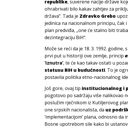
republike
, suverene nacije-države ko
ohrabrivati bilo kakav zahtjev za priklj
država“. Tada je
Zdravko Grebo
upozo
jedinica na nacionalnom principu, čak i 
plan predviđa, „one će stalno biti traba
dezintegraciju BiH“.
Može se reći da je 18. 3. 1992. godin
prvi put u historiji ove zemlje, princip
e
‘iznutra’
, te će kao takav ostati u poz
statusu BiH u budućnosti
. To je og
postavila politika etno-nacionalnog ide
Još gore, ovaj tip
institucionalnog i 
pogotovo po sadržaju više nalikovao ne
poslužim rječnikom iz Kutiljerovog pla
one srpskih nacionalista, da
uz podrš
‘implementacijom’ plana, odnosno da inic
Bosne upotrebom sile kako bi ustanovi