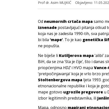
Prof dr. Asim MUJKIĆ
Objavljeno:
11.05.202
Od
neumornih crtača mapa
samo me 
iznenade
postavljajući pitanja otkud t
koja nas je zadesila 1990-tih, sva patnja
bi bila
‘mape’
. To je kao
genetička šif
ne popušta.
Ne biješe li
Kutiljerova mapa
‘alibi’ 
BiH, da se zna ‘šta je čije’, što i dana
priopćenjima
HDZ
i HVO mapa
Vance-
‘pretpočinjavanja’ koja je vrlo brzo pr
Stoltenbergova mapa
ljeta 1993. go
etnonacionalne republike i koja je goto
mape gotovo
ugrozile pregovore
u D
izbor legitimnih predstavnika, ili
Janši
Mapa, odnosno
mapirani etnonacion