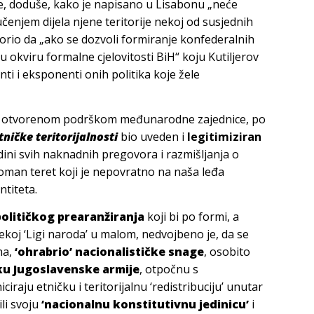
je, doduše, kako je napisano u Lisabonu „neće
učenjem dijela njene teritorije nekoj od susjednih
rio da „ako se dozvoli formiranje konfederalnih
u okviru formalne cjelovitosti BiH“ koju Kutiljerov
nti i eksponenti onih politika koje žele
e, s otvorenom podrškom međunarodne zajednice, po
tničke teritorijalnosti
bio uveden i
legitimiziran
adini svih naknadnih pregovora i razmišljanja o
roman teret koji je nepovratno na naša leđa
ntiteta.
političkog prearanžiranja
koji bi po formi, a
koj ‘Ligi naroda’ u malom, nedvojbeno je, da se
na,
‘ohrabrio’ nacionalističke snage
, osobito
ku Jugoslavenske armije
, otpočnu s
iraju etničku i teritorijalnu ‘redistribuciju’ unutar
li svoju
‘nacionalnu konstitutivnu jedinicu’
i