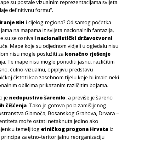
. Mape su postale vizualnim reprezentacijama svijeta
aje definitivnu formu“.
ranje BiH
i cijelog regiona? Od samog početka
jama na mapama iz svijeta nacionalnih fantazija,
e su se osnivali
nacionalistički državotvorni
juće. Mape koje su odjednom vidjeli u ogledalu nisu
alom nisu mogle poslužiti za
konačno rješenje
a. Te mape nisu mogle ponuditi jasnu, različitim
sno, čulno-vizualnu, opipljivu predstavu
čkoj čistoti kao zasebnom tijelu koje bi imalo neki
onalnim oblicima prikazanim različitim bojama.
o je
nedopustivo šarenilo
, a previše je šareno
h čišćenja
. Tako je gotovo pola zamišljenog
rostranstva Glamoča, Bosanskog Grahova, Drvara –
ntiteta može ostati netaknuta jedino ako
jenicu temeljitog
etničkog progona Hrvata
iz
principa za etno-teritorijalnu reorganizaciju