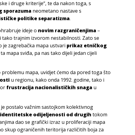
e i druge kriterije“, te da nakon toga, s
g sporazuma
neometano nastave s
stičke politike separatizma
.
 ohrabruje ideje o
novim razgraničenjima
–
i tako trajnim izvorom nestabilnosti. Zato se
 je zagrebačka mapa ustvari
prikaz etničkog
 ta mapa sviđa, pa nas tako dijeli jedan cijeli
 problemu mapa, uvidjet ćemo da pored toga što
nosti
u regionu, kako onda 1992. godine, tako i
vor
frustracija nacionalističkih snaga
u
je postalo važnim sastojkom kolektivnog
identitetske odijeljenosti od drugih
tokom
njima dao se grafički izraz u proliferaciji mapa
kao skup ograničenih teritorija različitih boja za