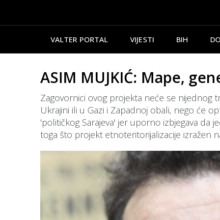
VALTER PORTAL
VIJESTI
BIH
DO
ASIM MUJKIĆ: Mape, genet
Zagovornici ovog projekta neće se nijednog tre
Ukrajini ili u Gazi i Zapadnoj obali, nego će opt
'političkog Sarajeva' jer uporno izbjegava da 
toga što projekt etnoteritorijalizacije izraže