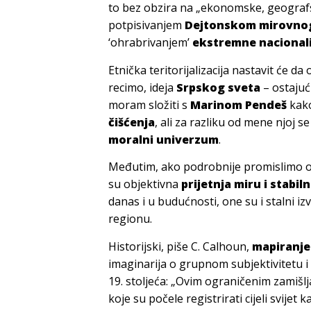
to bez obzira na „ekonomske, geografsk
potpisivanjem
Dejtonskom mirovno
‘ohrabrivanjem’
ekstremne nacionali
Etnička teritorijalizacija nastavit će da
recimo, ideja
Srpskog sveta
– ostajuć
moram složiti s
Marinom Pendeš
kako
čišćenja
, ali za razliku od mene njoj se
moralni univerzum
.
Međutim, ako podrobnije promislimo o
su objektivna
prijetnja miru i stabil
danas i u budućnosti, one su i stalni iz
regionu.
Historijski, piše C. Calhoun,
mapiranje
imaginarija o grupnom subjektivitetu i
19. stoljeća: „Ovim ograničenim zamišlja
koje su počele registrirati cijeli svijet 