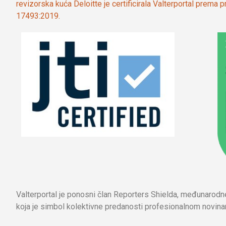
revizorska kuća Deloitte je certificirala Valterportal prema
17493:2019.
Valterportal je ponosni član Reporters Shielda, međunarod
koja je simbol kolektivne predanosti profesionalnom novinar