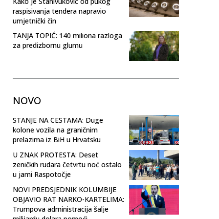
Kako je Stanivuković od pukog
raspisivanja tendera napravio
umjetnički čin
TANJA TOPIĆ: 140 miliona razloga
za predizbornu glumu
NOVO
STANJE NA CESTAMA: Duge
kolone vozila na graničnim
prelazima iz BiH u Hrvatsku
U ZNAK PROTESTA: Deset
zeničkih rudara četvrtu noć ostalo
u jami Raspotočje
NOVI PREDSJEDNIK KOLUMBIJE
OBJAVIO RAT NARKO-KARTELIMA:
Trumpova administracija šalje
milijardu dolara pomoći