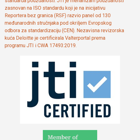
standarda pouzdanosti. JTI je mehanizam pouzdanosti
zasnovan na ISO standardu koji je na inicijativu
Reportera bez granica (RSF) razvio panel od 130
međunarodnih stručnjaka pod okriljem Evropskog
odbora za standardizaciju (CEN). Nezavisna revizorska
kuća Deloitte je certificirala Valterportal prema
programu JTI i CWA 17493:2019.