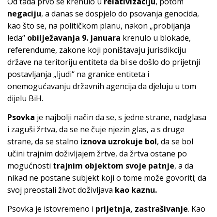
Od tada prvo se krenulo u
relativizaciju
, potom
negaciju
, a danas se dospjelo do psovanja genocida,
kao što se, na političkom planu, nakon „probijanja
leda“
obilježavanja 9. januara
krenulo u blokade,
referendume, zakone koji poništavaju jurisdikciju
države na teritoriju entiteta da bi se došlo do prijetnji
postavljanja „ljudi“ na granice entiteta i
onemogućavanju državnih agencija da djeluju u tom
dijelu BiH.
Psovka
je najbolji način da se, s jedne strane, nadglasa
i zaguši žrtva, da se ne čuje njezin glas, a s druge
strane, da se stalno
iznova uzrokuje bol
, da se bol
učini trajnim doživljajem žrtve, da žrtva ostane po
mogućnosti
trajnim objektom svoje patnje
, a da
nikad ne postane subjekt koji o tome može govoriti; da
svoj preostali život doživljava
kao kaznu.
Psovka je istovremeno i
prijetnja, zastrašivanje
. Kao