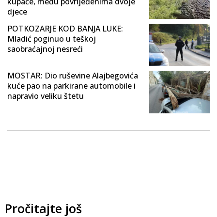
kupače, među povrijeđenima dvoje
djece
POTKOZARJE KOD BANJA LUKE:
Mladić poginuo u teškoj
saobraćajnoj nesreći
MOSTAR: Dio ruševine Alajbegovića
kuće pao na parkirane automobile i
napravio veliku štetu
Pročitajte još