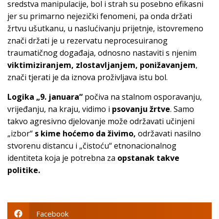
sredstva manipulacije, bol i strah su posebno efikasni
jer su primarno nejezički fenomeni, pa onda držati
žrtvu ušutkanu, u naslućivanju prijetnje, istovremeno
znači držati je u rezervatu neprocesuiranog
traumatičnog događaja, odnosno nastaviti s njenim
viktimiziranjem, zlostavljanjem, ponižavanjem
,
znači tjerati je da iznova proživljava istu bol.
Logika „9. januara“
počiva na stalnom osporavanju,
vrijeđanju, na kraju, vidimo i
psovanju žrtve
. Samo
takvo agresivno djelovanje može održavati učinjeni
„izbor“
s kime hoćemo da živimo,
održavati nasilno
stvorenu distancu i „čistoću“ etnonacionalnog
identiteta koja je potrebna za
opstanak takve
politike.
Facebook