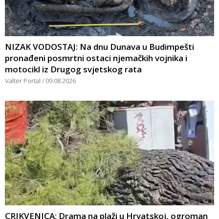
NIZAK VODOSTAJ: Na dnu Dunava u Budimpešti
pronađeni posmrtni ostaci njemačkih vojnika i
motocikl iz Drugog svjetskog rata
Valter Portal
09.08.2026
CRIKVENICA: Drama na plaži u Hrvatskoj, ogroman