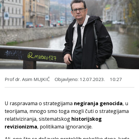
Prof dr. Asim MUJKIĆ
Objavljeno:
12.07.2023.
10:27
U raspravama o strategijama
negiranja genocida
, u
teorijama, mnogo smo toga mogli čuti o strategijama
relativiziranja, sistematskog
historijskog
revizionizma
, politikama ignorancije.
Ali, ono što se dešavalo proteklih nekoliko dana, kada