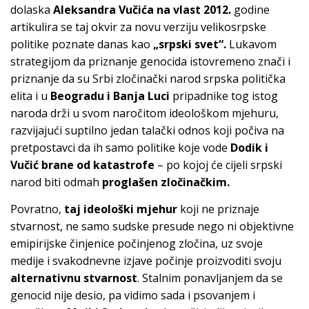
dolaska
Aleksandra Vučića na vlast 2012.
godine
artikulira se taj okvir za novu verziju velikosrpske
politike poznate danas kao
„srpski svet“.
Lukavom
strategijom da priznanje genocida istovremeno znači i
priznanje da su Srbi zločinački narod srpska politička
elita i u
Beogradu i Banja Luci
pripadnike tog istog
naroda drži u svom naročitom ideološkom mjehuru,
razvijajući suptilno jedan talački odnos koji počiva na
pretpostavci da ih samo politike koje vode
Dodik i
Vučić brane od katastrofe
– po kojoj će cijeli srpski
narod biti odmah
proglašen zločinačkim.
Povratno,
taj ideološki mjehur
koji ne priznaje
stvarnost, ne samo sudske presude nego ni objektivne
emipirijske činjenice počinjenog zločina, uz svoje
medije i svakodnevne izjave počinje proizvoditi svoju
alternativnu stvarnost
. Stalnim ponavljanjem da se
genocid nije desio, pa vidimo sada i psovanjem i