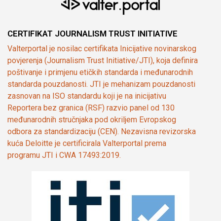
CERTIFIKAT JOURNALISM TRUST INITIATIVE
Valterportal je nosilac certifikata Inicijative novinarskog
povjerenja (Journalism Trust Initiative/JTI), koja definira
poštivanje i primjenu etičkih standarda i međunarodnih
standarda pouzdanosti. JTI je mehanizam pouzdanosti
zasnovan na ISO standardu koji je na inicijativu
Reportera bez granica (RSF) razvio panel od 130
međunarodnih stručnjaka pod okriljem Evropskog
odbora za standardizaciju (CEN). Nezavisna revizorska
kuća Deloitte je certificirala Valterportal prema
programu JTI i CWA 17493:2019.