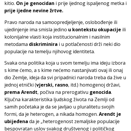
kitio.
On je genocidan
i prije ijednog ispaljenog metka i
prije ijedne nevine žrtve.
Pravo naroda na samoopredjeljenje, oslobođenje ili
ujedinjenje ima smisla jedino
u kontekstu okupacije
ili
kolonijalne vlasti koja institucionalnim i nasilnim
metodama
diskriminira
i u potlačenosti drži neki dio
populacije na temelju njihovog identiteta.
Svaka ona politika koja u svom temelju ima ideju izbora
s kime ćemo, a s kime nećemo nastanjivati ovaj ili onaj
dio Zemlje, ideja da svi pripadnici naroda treba da žive u
jednoj etnički (
vjerski, rasno
, itd.) homogenoj državi,
prema
Arendt
, počiva na prerogativu
genocida
.
Ključna karakteristika ljudskog života na Zemlji od
samih početaka je da se javljao u pluralitetu svojih
formi, da je heterogen, a nikada homogen.
Arendt je
ubijeđena
da je „heterogenost zemaljske populacije
bespovratan uslov svakog društvenog i političkog