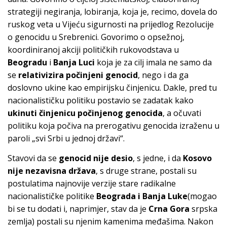
strategiji negiranja, lobiranja, koja je, recimo, dovela do
ruskog veta u Vijeću sigurnosti na prijedlog Rezolucije
o genocidu u Srebrenici. Govorimo o opsežnoj,
koordiniranoj akciji političkih rukovodstava u
Beogradu
i
Banja Luci
koja je za cilj imala ne samo da
se
relativizira počinjeni genocid
, nego i da ga
doslovno ukine kao empirijsku činjenicu. Dakle, pred tu
nacionalističku politiku postavio se zadatak kako
ukinuti činjenicu počinjenog genocida
, a očuvati
politiku koja počiva na prerogativu genocida izraženu u
paroli „svi Srbi u jednoj državi“.
Stavovi da se
genocid nije desio
, s jedne, i da
Kosovo
nije nezavisna država
, s druge strane, postali su
postulatima najnovije verzije stare radikalne
nacionalističke politike
Beograda i Banja Luke
(mogao
bi se tu dodati i, naprimjer, stav da je
Crna Gora
srpska
zemlja) postali su njenim kamenima međašima. Nakon