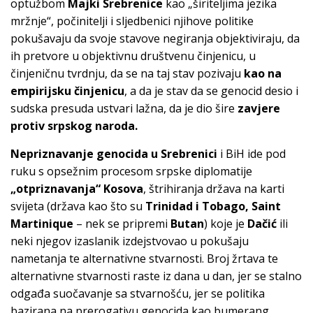
optužbom
Majki Srebrenice
kao „širiteljima jezika
mržnje“, počinitelji i sljedbenici njihove politike
pokušavaju da svoje stavove negiranja objektiviraju, da
ih pretvore u objektivnu društvenu činjenicu, u
činjeničnu tvrdnju, da se na taj stav pozivaju
kao na
empirijsku činjenicu
, a da je stav da se genocid desio i
sudska presuda ustvari lažna, da je dio šire
zavjere
protiv srpskog naroda.
Nepriznavanje genocida u Srebrenici
i BiH ide pod
ruku s opsežnim procesom srpske diplomatije
„otpriznavanja“ Kosova
, štrihiranja država na karti
svijeta (država kao što su
Trinidad i Tobago, Saint
Martinique
– nek se pripremi
Butan
) koje je
Dačić
ili
neki njegov izaslanik izdejstvovao u pokušaju
nametanja te alternativne stvarnosti. Broj žrtava te
alternativne stvarnosti raste iz dana u dan, jer se stalno
odgađa suočavanje sa stvarnošću, jer se politika
bazirana na prerogativu genocida kao bumerang