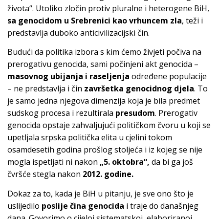
života“. Utoliko zločin protiv pluralne i heterogene BiH,
sa genocidom u Srebrenici
kao vrhuncem zla
, teži i
predstavlja duboko anticivilizacijski čin.
Budući da politika izbora s kim ćemo živjeti počiva na
prerogativu genocida, sami počinjeni akt genocida –
masovnog ubijanja i raseljenja
određene populacije
– ne predstavlja i čin
završetka genocidnog djela
. To
je samo jedna njegova dimenzija koja je bila predmet
sudskog procesa i rezultirala
presudom
. Prerogativ
genocida opstaje zahvaljujući političkom čvoru u koji se
upetljala srpska politička elita u cjelini tokom
osamdesetih godina prošlog stoljeća i iz kojeg se nije
mogla ispetljati ni nakon
„5. oktobra“,
da bi ga još
čvršće stegla nakon
2012. godine.
Dokaz za to, kada je BiH u pitanju, je sve ono što je
uslijedilo
poslije čina genocida
i traje do današnjeg
dana. Govorimo o cijeloj sistematskoj, elaboriranoj