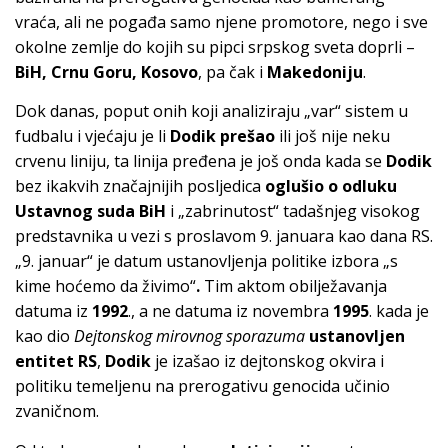
vraća, ali ne pogađa samo njene promotore, nego i sve
okolne zemlje do kojih su pipci srpskog sveta doprli –
BiH, Crnu Goru, Kosovo
, pa čak i
Makedoniju
.
Dok danas, poput onih koji analiziraju „var“ sistem u
fudbalu i vjećaju je li
Dodik prešao
ili još nije neku
crvenu liniju, ta linija pređena je još onda kada se
Dodik
bez ikakvih značajnijih posljedica
oglušio o odluku
Ustavnog suda BiH
i „zabrinutost“ tadašnjeg visokog
predstavnika u vezi s proslavom 9. januara kao dana RS.
„9. januar“ je datum ustanovljenja politike izbora „s
kime hoćemo da živimo“
.
Tim aktom obilježavanja
datuma iz
1992
., a ne datuma iz novembra
1995
. kada je
kao dio
Dejtonskog mirovnog sporazuma
ustanovljen
entitet RS
,
Dodik
je izašao iz dejtonskog okvira i
politiku temeljenu na prerogativu genocida učinio
zvaničnom.