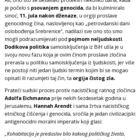
je počelo s
psovanjem genocida
, da bi kulminiralo
sinoć,
11. jula nakon dženaze
, u orgiji proslave
genocidnog čina, naslovljenoj kao „petrovdanski dani
oslobođenja Srebrenice“, nadilazi sve ono sto smo
mogli podrazumijevati pod
pojmom neljudskosti
.
Dodikova politika
samoisključenja iz BiH ušla je u
svoju novu fazu koja je ovim činom proslave zločina
prerasla u politiku samoisključenja iz ljudskosti, jer više
ne postoji niti jedan ljudski termin kojim bi se mogao
opisati ili razumjeti taj čin, ta
orgija čistog zla.
Prateći sudski proces protiv nacističkog ratnog zločinca
Adolfa Eichmanna
prije nekih šezdesetak godina u
Jerusalemu,
Hannah Arendt
i sama žrtva nacističkog
etničkog čišćenja i genocida, sročila je jedan civilizacijski
antigenocidni moralni imperativ koji glasi:
„Kohabitacija je preduslov bilo kakvog političkog života,