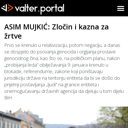
ASIM MUJKIĆ: Zločin i kazna za
žrtve
Prvo se krenulo u relativizaciju, potom negaciju, a danas
se dospjelo do psovanja genocida i orgijanja proslave
genocidnog čina, kao što se, na političkom planu, nakon
„probijanja leda“ obilježavanja 9. januara krenulo u
blokade, referendume, zakone koji poništavaju
jurisdikciju države na teritoriju entiteta da bi se došlo do
prijetnji postavljanja „ljudi“ na granice entiteta i
onemogućavanju državnih agencija da djeluju u tom dijelu
BiH