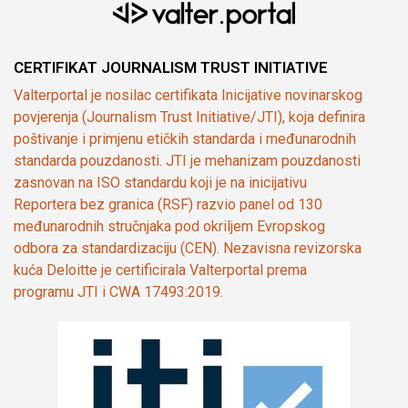
CERTIFIKAT JOURNALISM TRUST INITIATIVE
Valterportal je nosilac certifikata Inicijative novinarskog
povjerenja (Journalism Trust Initiative/JTI), koja definira
poštivanje i primjenu etičkih standarda i međunarodnih
standarda pouzdanosti. JTI je mehanizam pouzdanosti
zasnovan na ISO standardu koji je na inicijativu
Reportera bez granica (RSF) razvio panel od 130
međunarodnih stručnjaka pod okriljem Evropskog
odbora za standardizaciju (CEN). Nezavisna revizorska
kuća Deloitte je certificirala Valterportal prema
programu JTI i CWA 17493:2019.