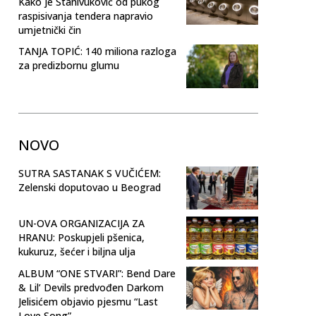
Kako je Stanivuković od pukog
raspisivanja tendera napravio
umjetnički čin
TANJA TOPIĆ: 140 miliona razloga
za predizbornu glumu
NOVO
SUTRA SASTANAK S VUČIĆEM:
Zelenski doputovao u Beograd
UN-OVA ORGANIZACIJA ZA
HRANU: Poskupjeli pšenica,
kukuruz, šećer i biljna ulja
ALBUM “ONE STVARI”: Bend Dare
& Lil’ Devils predvođen Darkom
Jelisićem objavio pjesmu “Last
Love Song”