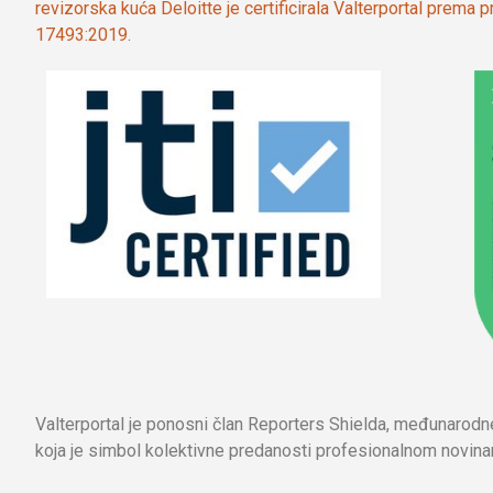
revizorska kuća Deloitte je certificirala Valterportal prema
17493:2019.
Valterportal je ponosni član Reporters Shielda, međunarod
koja je simbol kolektivne predanosti profesionalnom novinar