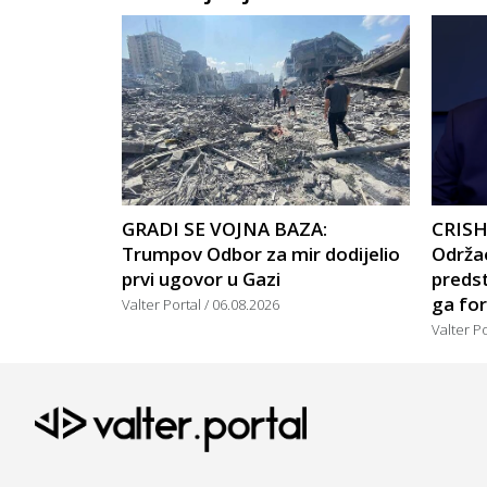
GRADI SE VOJNA BAZA:
CRISH
Trumpov Odbor za mir dodijelio
Održao
prvi ugovor u Gazi
predst
ga for
Valter Portal
06.08.2026
Valter P