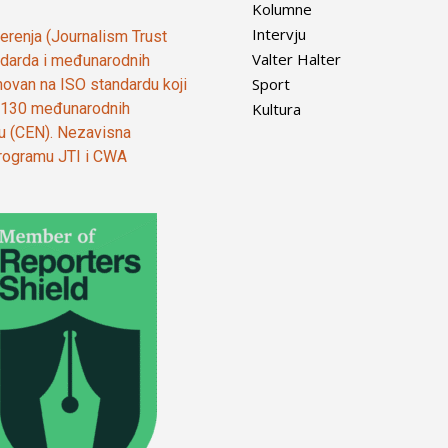
Kolumne
Intervju
vjerenja (Journalism Trust
Valter Halter
tandarda i međunarodnih
Sport
ovan na ISO standardu koji
Kultura
od 130 međunarodnih
ju (CEN). Nezavisna
 programu JTI i CWA