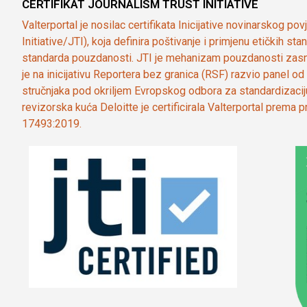
CERTIFIKAT JOURNALISM TRUST INITIATIVE
Valterportal je nosilac certifikata Inicijative novinarskog po
Initiative/JTI), koja definira poštivanje i primjenu etičkih s
standarda pouzdanosti. JTI je mehanizam pouzdanosti zasn
je na inicijativu Reportera bez granica (RSF) razvio panel 
stručnjaka pod okriljem Evropskog odbora za standardizaci
revizorska kuća Deloitte je certificirala Valterportal prema
17493:2019.