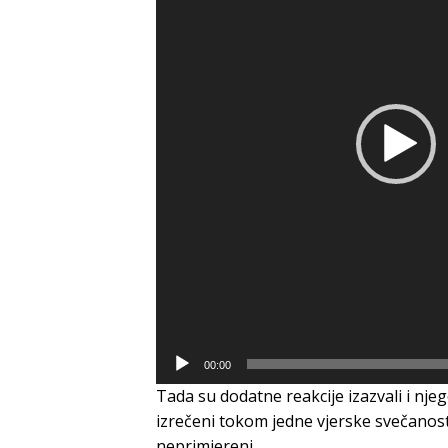
00:00
Tada su dodatne reakcije izazvali i nje
izrečeni tokom jedne vjerske svečanosti
neprimjereni.