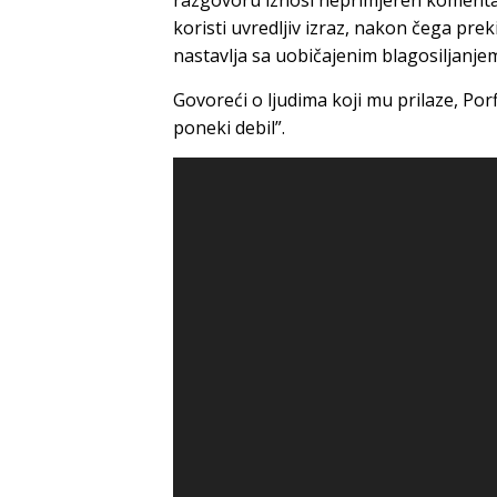
razgovoru iznosi neprimjeren komentar
koristi uvredljiv izraz, nakon čega pre
nastavlja sa uobičajenim blagosiljanjem
Govoreći o ljudima koji mu prilaze, Porf
poneki debil”.
Video
Player