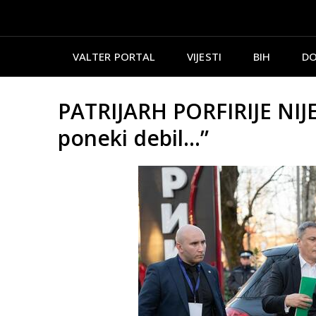
VALTER PORTAL
VIJESTI
BIH
DO
PATRIJARH PORFIRIJE NIJ
poneki debil…”