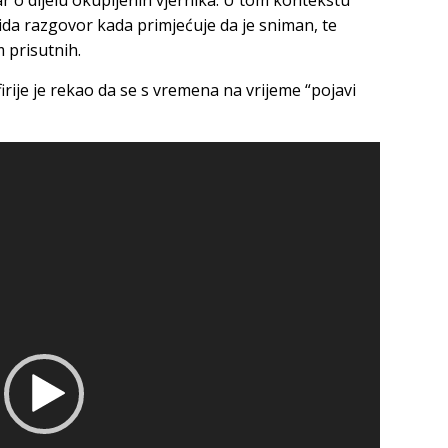
 o dijelu okupljenih vjernika. U tom kontekstu
kida razgovor kada primjećuje da je sniman, te
 prisutnih.
irije je rekao da se s vremena na vrijeme “pojavi