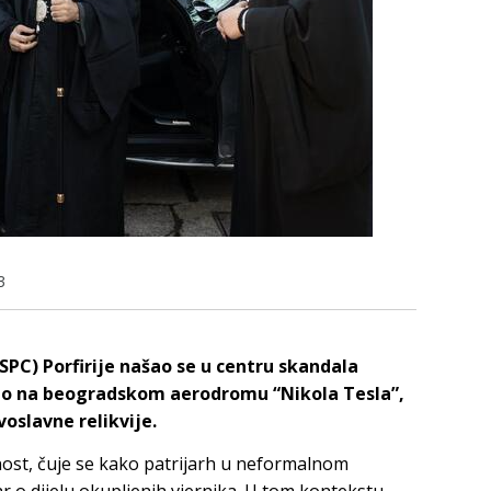
3
SPC) Porfirije našao se u centru skandala
ao na beogradskom aerodromu “Nikola Tesla”,
oslavne relikvije.
vnost, čuje se kako patrijarh u neformalnom