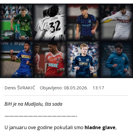
Denis ŠVRAKIĆ
Objavljeno:
08.05.2026.
13:17
BiH je na Mudijalu, šta sada
———————————————-
U januaru ove godine pokušali smo
hladne glave
,