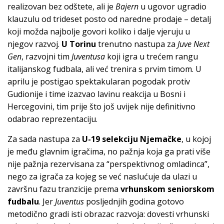
realizovan bez odštete, ali je
Bajern
u ugovor ugradio
klauzulu od trideset posto od naredne prodaje – detalj
koji možda najbolje govori koliko i dalje vjeruju u
njegov razvoj.
U Torinu
trenutno nastupa za
Juve Next
Gen
, razvojni tim
Juventusa
koji igra u trećem rangu
italijanskog fudbala, ali već trenira s prvim timom. U
aprilu je postigao spektakularan pogodak protiv
Gudionije i time izazvao lavinu reakcija u Bosni i
Hercegovini, tim prije što još uvijek nije definitivno
odabrao reprezentaciju.
Za sada nastupa za
U-19 selekciju Njemačke
, u kojoj
je među glavnim igračima, no pažnja koja ga prati više
nije pažnja rezervisana za “perspektivnog omladinca”,
nego za igrača za kojeg se već naslućuje da ulazi u
završnu fazu tranzicije prema
vrhunskom seniorskom
fudbalu
. Jer
Juventus
posljednjih godina gotovo
metodično gradi isti obrazac razvoja: dovesti vrhunski