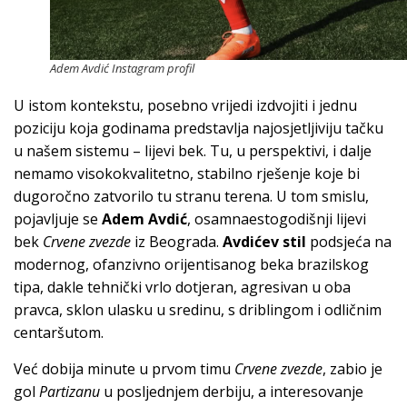
Adem Avdić Instagram profil
U istom kontekstu, posebno vrijedi izdvojiti i jednu
poziciju koja godinama predstavlja najosjetljiviju tačku
u našem sistemu – lijevi bek. Tu, u perspektivi, i dalje
nemamo visokokvalitetno, stabilno rješenje koje bi
dugoročno zatvorilo tu stranu terena. U tom smislu,
pojavljuje se
Adem Avdić
, osamnaestogodišnji lijevi
bek
Crvene zvezde
iz Beograda.
Avdićev stil
podsjeća na
modernog, ofanzivno orijentisanog beka brazilskog
tipa, dakle tehnički vrlo dotjeran, agresivan u oba
pravca, sklon ulasku u sredinu, s driblingom i odličnim
centaršutom.
Već dobija minute u prvom timu
Crvene zvezde
, zabio je
gol
Partizanu
u posljednjem derbiju, a interesovanje