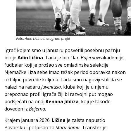
Foto: Adin Ličina Instagram profil
Igrač kojem smo u januaru posvetili posebnu pažnju
bio je
Adin Ličina
. Tada je bio član
Bajernove
akademije,
fudbaler koji je prošao sve omladinske selekcije
Njemačke i iza sebe imao težak period oporavka nakon
ozbiljne povrede koljena. Tada smo nagovijestili da se
nalazi na radaru
Juventusa
, kluba koji je u njemu
prepoznao profil igrača čiji bi razvojni put mogao
podsjećati na onaj
Kenana Jildiza
, koji je takođe
doveden iz
Bajerna
.
Krajem januara 2026.
Ličina
je zaista napustio
Bavarsku i potpisao za
Staru damu.
Transfer je