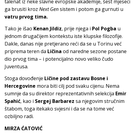
talenat iz neke slavne evropske akademije, šest mjeseci
ga brusiti kroz
Next Gen
sistem i potom ga gurnuti u
vatru prvog tima.
Tako je išao
Kenan Jildiz
, prije njega i
Pol Pogba
u
jednom drugačijem kontekstu iste klupske filozofije.
Dakle, danas nije pretjerano reći da se u Torinu već
priprema teren da
Ličina
od naredne sezone postane
dio prvog tima – i potencijalno novo veliko čudo
Juventusa.
Stoga dovođenje
Ličine pod zastavu Bosne i
Hercegovine
mora biti cilj pod svaku cijenu. Nema
sumnje da su direktor reprezentativnih selekcija
Emir
Spahić
, kao i
Sergej Barbarez
sa njegovim stručnim
štabom, toga itekako svjesni i da se na tome već
ozbiljno radi.
MIRZA ĆATOVIĆ