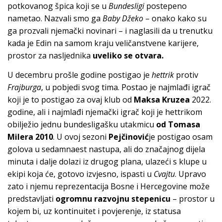
potkovanog špica koji se u
Bundesligi
postepeno
nametao. Nazvali smo ga
Baby Džeko
– onako kako su
ga prozvali njemački novinari – i naglasili da u trenutku
kada je Edin na samom kraju veličanstvene karijere,
prostor za nasljednika
uveliko se otvara.
U decembru prošle godine postigao je
hettrik
protiv
Frajburga
, u pobjedi svog tima. Postao je najmlađi igrač
koji je to postigao za ovaj klub od
Maksa Kruzea
2022.
godine, ali i najmlađi njemački igrač koji je hettrikom
obilježio jednu bundesligašku utakmicu
od Tomasa
Milera 2010
. U ovoj sezoni
Pejčinović
je postigao osam
golova u sedamnaest nastupa, ali do značajnog dijela
minuta i dalje dolazi iz drugog plana, ulazeći s klupe u
ekipi koja će, gotovo izvjesno, ispasti u
Cvajtu
. Upravo
zato i njemu reprezentacija Bosne i Hercegovine može
predstavljati
ogromnu razvojnu stepenicu
– prostor u
kojem bi, uz kontinuitet i povjerenje, iz statusa