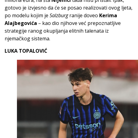
miliona eura, na šta
Nijemci
tada nisu pristali. Ipak,
gotovo je izvjesno da će se posao realizovati ovog ljeta,
po modelu kojim je
Sal
z
burg
ranije doveo
Kerima
Alajbegovića
– kao dio njihove već prepoznatljive
strategije ranog okupljanja elitnih talenata iz
njemačkog sistema.
LUKA TOPALOVIĆ