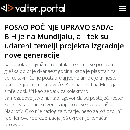
POSAO POČINJE UPRAVO SADA:
BiH je na Mundijalu, ali tek su
udareni temelji projekta izgradnje
nove generacije
Sada dolazi najvažniji trenutak i ne smije se ponoviti
greška od prije dvanaest godina, kada je plasman na
veliko takmičenje postao kraj jedne ambicije umjesto
početak jedne mnogo veće. Plasman BiH na Mundijal ne
smije poslužiti kao sedativ za kolektivno
samozadovoljstvo niti kao izgovor da se postojeći roster
konzervira u mitsku generaciju kojoj se sve oprašta.
Naprotiv. Ovo nije razlog za ćutanje, nego za još ozbiljniji
rad. Jer ova reprezentacija još uvijek nije konačan
proizvod.