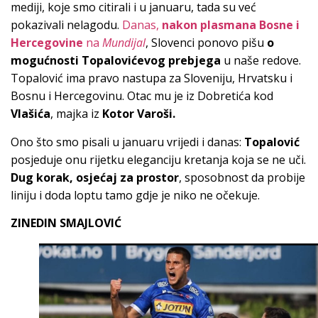
mediji, koje smo citirali i u januaru, tada su već
pokazivali nelagodu.
Danas,
nakon plasmana Bosne i
Hercegovine
na
Mundijal
, Slovenci ponovo pišu
o
mogućnosti Topalovićevog prebjega
u naše redove.
Topalović ima pravo nastupa za Sloveniju, Hrvatsku i
Bosnu i Hercegovinu. Otac mu je iz Dobretića kod
Vlašića
, majka iz
Kotor Varoši.
Ono što smo pisali u januaru vrijedi i danas:
Topalović
posjeduje onu rijetku eleganciju kretanja koja se ne uči.
Dug korak, osjećaj za prostor
, sposobnost da probije
liniju i doda loptu tamo gdje je niko ne očekuje.
ZINEDIN SMAJLOVIĆ