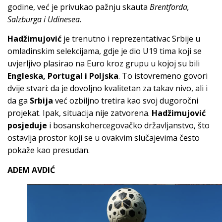
godine, već je privukao pažnju skauta
Brentforda,
Salzburga i Udinesea
.
Hadžimujović
je trenutno i reprezentativac Srbije u
omladinskim selekcijama, gdje je dio U19 tima koji se
uvjerljivo plasirao na Euro kroz grupu u kojoj su bili
Engleska, Portugal i Poljska
. To istovremeno govori
dvije stvari: da je dovoljno kvalitetan za takav nivo, ali i
da ga
Srbija
već ozbiljno tretira kao svoj dugoročni
projekat. Ipak, situacija nije zatvorena.
Hadžimujović
posjeduje
i bosanskohercegovačko državljanstvo, što
ostavlja prostor koji se u ovakvim slučajevima često
pokaže kao presudan.
ADEM AVDIĆ