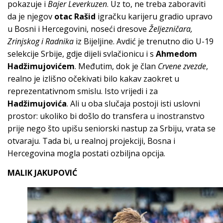
pokazuje i
Bajer Leverkuzen
. Uz to, ne treba zaboraviti
da je njegov
otac Rašid
igračku karijeru gradio upravo
u Bosni i Hercegovini, noseći dresove
Željezničara,
Zrinjskog i Radnika
iz Bijeljine. Avdić je trenutno dio U-19
selekcije Srbije, gdje dijeli svlačionicu i s
Ahmedom
Hadžimujovićem
. Međutim, dok je član
Crvene zvezde
,
realno je izlišno očekivati bilo kakav zaokret u
reprezentativnom smislu. Isto vrijedi i za
Hadžimujovića
. Ali u oba slučaja postoji isti uslovni
prostor: ukoliko bi došlo do transfera u inostranstvo
prije nego što upišu seniorski nastup za Srbiju, vrata se
otvaraju. Tada bi, u realnoj projekciji, Bosna i
Hercegovina mogla postati ozbiljna opcija.
MALIK JAKUPOVIĆ