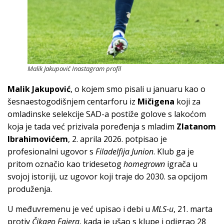
Malik Jakupović Inastagram profil
Malik Jakupović
, o kojem smo pisali u januaru kao o
šesnaestogodišnjem centarforu iz
Mičigena
koji za
omladinske selekcije SAD-a postiže golove s lakoćom
koja je tada već prizivala poređenja s mladim
Zlatanom
Ibrahimovićem
, 2. aprila 2026. potpisao je
profesionalni ugovor s
Filadelfija Junion
. Klub ga je
pritom označio kao tridesetog
homegrown
igrača u
svojoj istoriji, uz ugovor koji traje do 2030. sa opcijom
produženja.
U međuvremenu je već upisao i debi u
MLS-u
, 21. marta
protiv
Čikago Fajera
, kada je ušao s klupe i odigrao 28