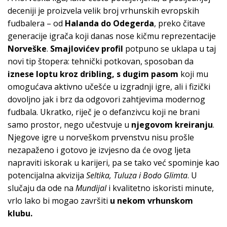
deceniji je proizvela velik broj vrhunskih evropskih
fudbalera – od
Halanda do Odegerda
, preko čitave
generacije igrača koji danas nose kičmu reprezentacije
Norveške
.
Smajlovićev profil
potpuno se uklapa u taj
novi tip štopera: tehnički potkovan, sposoban da
iznese loptu kroz dribling, s dugim pasom
koji mu
omogućava aktivno učešće u izgradnji igre, ali i fizički
dovoljno jak i brz da odgovori zahtjevima modernog
fudbala. Ukratko, riječ je o defanzivcu koji ne brani
samo prostor, nego učestvuje u
njegovom kreiranju
.
Njegove igre u norveškom prvenstvu nisu prošle
nezapaženo i gotovo je izvjesno da će ovog ljeta
napraviti iskorak u karijeri, pa se tako već spominje kao
potencijalna akvizija
Seltika, Tuluza i Bodo Glimta
. U
slučaju da ode na
Mundijal
i kvalitetno iskoristi minute,
vrlo lako bi mogao završiti
u nekom vrhunskom
klubu.