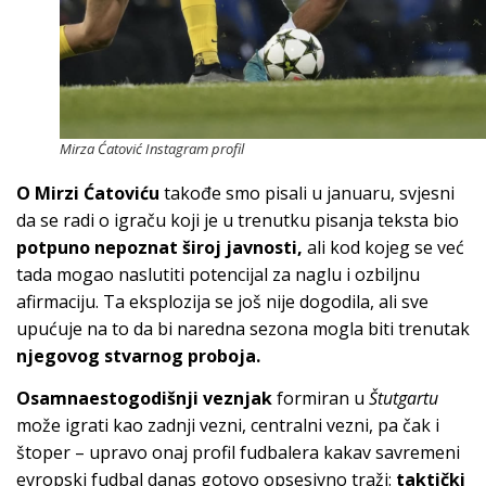
Mirza Ćatović Instagram profil
O Mirzi Ćatoviću
takođe smo pisali u januaru, svjesni
da se radi o igraču koji je u trenutku pisanja teksta bio
potpuno nepoznat široj javnosti,
ali kod kojeg se već
tada mogao naslutiti potencijal za naglu i ozbiljnu
afirmaciju. Ta eksplozija se još nije dogodila, ali sve
upućuje na to da bi naredna sezona mogla biti trenutak
njegovog stvarnog proboja.
Osamnaestogodišnji veznjak
formiran u
Štutgartu
može igrati kao zadnji vezni, centralni vezni, pa čak i
štoper – upravo onaj profil fudbalera kakav savremeni
evropski fudbal danas gotovo opsesivno traži:
taktički