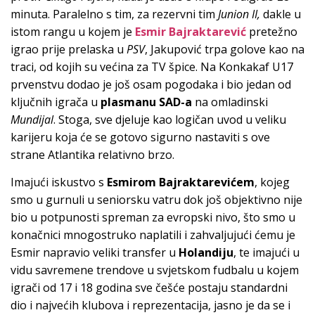
minuta. Paralelno s tim, za rezervni tim
Junion II,
dakle u
istom rangu u kojem je
Esmir Bajraktarević
pretežno
igrao prije prelaska u
PSV
, Jakupović trpa golove kao na
traci, od kojih su većina za TV špice. Na Konkakaf U17
prvenstvu dodao je još osam pogodaka i bio jedan od
ključnih igrača u
plasmanu SAD-a
na omladinski
Mundijal
. Stoga, sve djeluje kao logičan uvod u veliku
karijeru koja će se gotovo sigurno nastaviti s ove
strane Atlantika relativno brzo.
Imajući iskustvo s
Esmirom Bajraktarevićem
, kojeg
smo u gurnuli u seniorsku vatru dok još objektivno nije
bio u potpunosti spreman za evropski nivo, što smo u
konačnici mnogostruko naplatili i zahvaljujući ćemu je
Esmir napravio veliki transfer u
Holandiju
, te imajući u
vidu savremene trendove u svjetskom fudbalu u kojem
igrači od 17 i 18 godina sve češće postaju standardni
dio i najvećih klubova i reprezentacija, jasno je da se i