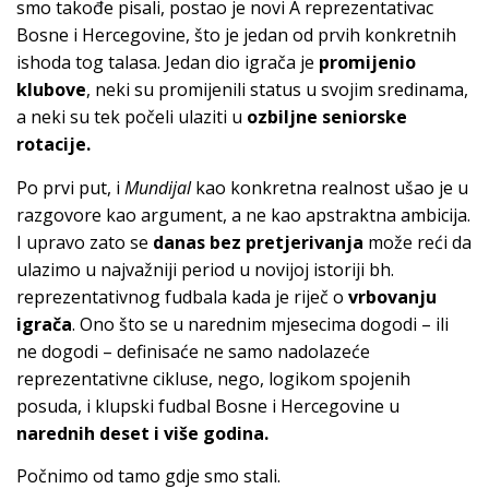
smo takođe pisali, postao je novi A reprezentativac
Bosne i Hercegovine, što je jedan od prvih konkretnih
ishoda tog talasa. Jedan dio igrača je
promijenio
klubove
, neki su promijenili status u svojim sredinama,
a neki su tek počeli ulaziti u
ozbiljne seniorske
rotacije.
Po prvi put, i
Mundijal
kao konkretna realnost ušao je u
razgovore kao argument, a ne kao apstraktna ambicija.
I upravo zato se
danas bez pretjerivanja
može reći da
ulazimo u najvažniji period u novijoj istoriji bh.
reprezentativnog fudbala kada je riječ o
vrbovanju
igrača
. Ono što se u narednim mjesecima dogodi – ili
ne dogodi – definisaće ne samo nadolazeće
reprezentativne cikluse, nego, logikom spojenih
posuda, i klupski fudbal Bosne i Hercegovine u
narednih deset i više godina.
Počnimo od tamo gdje smo stali.