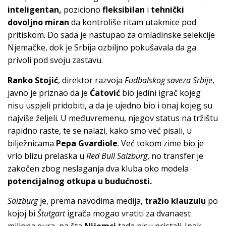
inteligentan,
poziciono
fleksibilan
i
tehnički
dovoljno miran
da kontroliše ritam utakmice pod
pritiskom. Do sada je nastupao za omladinske selekcije
Njemačke, dok je Srbija ozbiljno pokušavala da ga
privoli pod svoju zastavu.
Ranko Stojić
, direktor razvoja
Fudbalskog saveza Srbije
,
javno je priznao da je
Ćatović
bio jedini igrač kojeg
nisu uspjeli pridobiti, a da je ujedno bio i onaj kojeg su
najviše željeli. U međuvremenu, njegov status na tržištu
rapidno raste, te se nalazi, kako smo već pisali, u
bilježnicama
Pepa Gvardiole
. Već tokom zime bio je
vrlo blizu prelaska u
Red Bul
l
Sal
z
burg
, no transfer je
zakočen zbog neslaganja dva kluba oko modela
potencijalnog otkupa u budućnosti.
Sal
z
burg
je, prema navodima medija,
tražio klauzulu
po
kojoj bi
Štutgart
igrača mogao vratiti za dvanaest