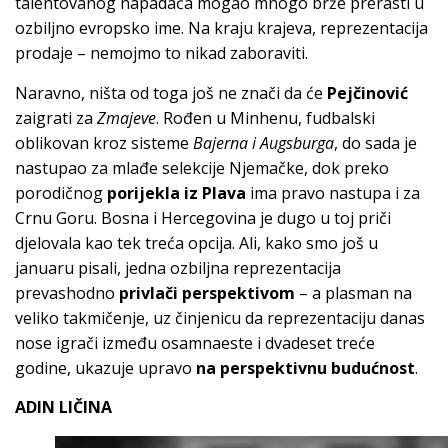
talentovanog napadača mogao mnogo brže prerasti u
ozbiljno evropsko ime. Na kraju krajeva, reprezentacija
prodaje – nemojmo to nikad zaboraviti.
Naravno, ništa od toga još ne znači da će
Pejčinović
zaigrati za
Zmajeve
. Rođen u Minhenu, fudbalski
oblikovan kroz sisteme
Bajerna i Augsburga
, do sada je
nastupao za mlađe selekcije Njemačke, dok preko
porodičnog
porijekla iz Plava
ima pravo nastupa i za
Crnu Goru. Bosna i Hercegovina je dugo u toj priči
djelovala kao tek treća opcija. Ali, kako smo još u
januaru pisali, jedna ozbiljna reprezentacija
prevashodno
privlači perspektivom
– a plasman na
veliko takmičenje, uz činjenicu da reprezentaciju danas
nose igrači između osamnaeste i dvadeset treće
godine, ukazuje upravo
na perspektivnu budućnost
.
ADIN LIČINA