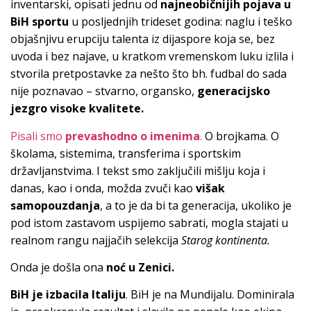
inventarski, opisati jednu od
najneobičnijih pojava u
BiH
sportu
u posljednjih trideset godina: naglu i teško
objašnjivu erupciju talenta iz dijaspore koja se, bez
uvoda i bez najave, u kratkom vremenskom luku izlila i
stvorila pretpostavke za nešto što bh. fudbal do sada
nije poznavao – stvarno, organsko,
generacijsko
jezgro visoke kvalitete.
Pisali smo
prevashodno o imenima
.
O brojkama. O
školama, sistemima, transferima i sportskim
državljanstvima. I tekst smo zaključili mišlju koja i
danas, kao i onda, možda zvuči kao
višak
samopouzdanja
, a to je da bi ta generacija, ukoliko je
pod istom zastavom uspijemo sabrati, mogla stajati u
realnom rangu najjačih selekcija
Starog kontinenta.
Onda je došla ona
noć u Zenici.
BiH je izbacila Italiju
. BiH je na Mundijalu. Dominirala