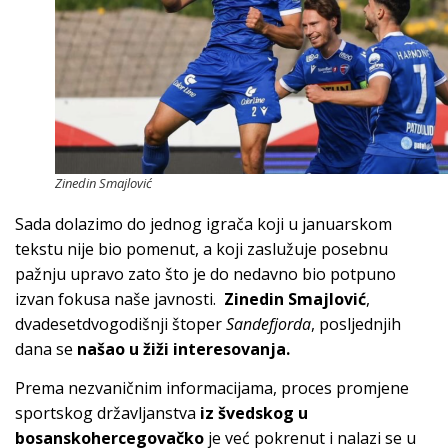
Zinedin Smajlović
Sada dolazimo do jednog igrača koji u januarskom
tekstu nije bio pomenut, a koji zaslužuje posebnu
pažnju upravo zato što je do nedavno bio potpuno
izvan fokusa naše javnosti.
Zinedin Smajlović
,
dvadesetdvogodišnji štoper
Sandefjorda
, posljednjih
dana se
našao u žiži interesovanja.
Prema nezvaničnim informacijama, proces promjene
sportskog državljanstva
iz švedskog u
bosanskohercegovačko
je već pokrenut i nalazi se u