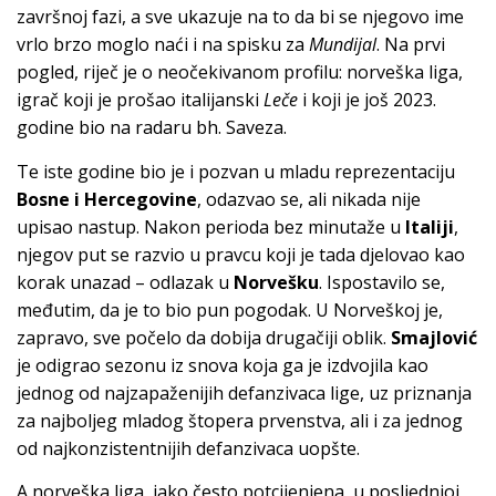
završnoj fazi, a sve ukazuje na to da bi se njegovo ime
vrlo brzo moglo naći i na spisku za
Mundijal
. Na prvi
pogled, riječ je o neočekivanom profilu: norveška liga,
igrač koji je prošao italijanski
Leče
i koji je još 2023.
godine bio na radaru bh. Saveza.
Te iste godine bio je i pozvan u mladu reprezentaciju
Bosne i Hercegovine
, odazvao se, ali nikada nije
upisao nastup. Nakon perioda bez minutaže u
Italiji
,
njegov put se razvio u pravcu koji je tada djelovao kao
korak unazad – odlazak u
Norvešku
. Ispostavilo se,
međutim, da je to bio pun pogodak. U Norveškoj je,
zapravo, sve počelo da dobija drugačiji oblik.
Smajlović
je odigrao sezonu iz snova koja ga je izdvojila kao
jednog od najzapaženijih defanzivaca lige, uz priznanja
za najboljeg mladog štopera prvenstva, ali i za jednog
od najkonzistentnijih defanzivaca uopšte.
A norveška liga, iako često potcijenjena, u posljednjoj