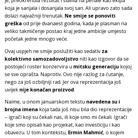
je, preokrenula rezultat i slavila na penale kao ekipa
koja je sanjala i dosanjala svoj san. Ali upravo zato sada
dolazi najvažniji trenutak.
Ne smije se ponoviti
greška
od prije dvanaest godina, kada je plasman na
veliko takmičenje postao kraj jedne ambicije umjesto
početak jedne mnogo veće.
Ovaj uspjeh ne smije poslužiti kao sedativ
za
kolektivno samozadovoljstvo
niti kao izgovor da se
postojeći roster konzervira u
mitsku generaciju
kojoj
se sve oprašta. Naprotiv. Ovo nije razlog za ćutanje,
nego za još ozbiljniji rad. Jer ova reprezentacija još
uvijek
nije konačan proizvod
.
Naime, u onom januarskom tekstu
navedena su i
brojna imena
koja tada još nisu bila dio reprezentacije
– igrači koji su čekali nas, ili koje smo mi čekali. Igrači
koje smo opisali kao projekat, kao investiciju i kao
obavezu. U tom kontekstu,
Ermin Mahmić
, o kojem