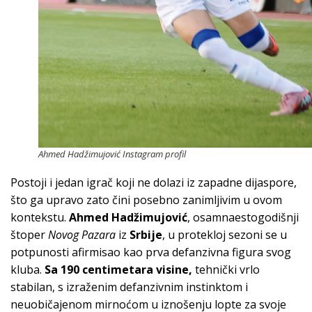
Ahmed Hadžimujović Instagram profil
Postoji i jedan igrač koji ne dolazi iz zapadne dijaspore,
što ga upravo zato čini posebno zanimljivim u ovom
kontekstu.
Ahmed Hadžimujović
, osamnaestogodišnji
štoper
Novog Pazara
iz
Srbije
, u protekloj sezoni se u
potpunosti afirmisao kao prva defanzivna figura svog
kluba.
Sa 190 centimetara visine,
tehnički vrlo
stabilan, s izraženim defanzivnim instinktom i
neuobičajenom mirnoćom u iznošenju lopte za svoje