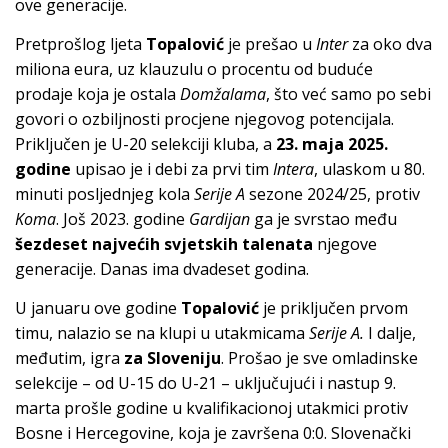
ove generacije.
Pretprošlog ljeta
Topalović
je prešao u
Inter
za oko dva
miliona eura, uz klauzulu o procentu od buduće
prodaje koja je ostala
Domžalama
, što već samo po sebi
govori o ozbiljnosti procjene njegovog potencijala.
Priključen je U-20 selekciji kluba, a
23. maja 2025.
godine
upisao je i debi za prvi tim
Intera
, ulaskom u 80.
minuti posljednjeg kola
Serije A
sezone 2024/25, protiv
Koma
. Još 2023. godine
Gardijan
ga je svrstao među
šezdeset najvećih svjetskih talenata
njegove
generacije. Danas ima dvadeset godina.
U januaru ove godine
Topalović
je priključen prvom
timu, nalazio se na klupi u utakmicama
Serije A.
I dalje,
međutim, igra
za Sloveniju
. Prošao je sve omladinske
selekcije – od U-15 do U-21 – uključujući i nastup 9.
marta prošle godine u kvalifikacionoj utakmici protiv
Bosne i Hercegovine, koja je završena 0:0. Slovenački