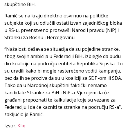
skupštine BiH.
Ramić se na kraju direktno osvrnuo na političke
subjekte koji su odlučili ostati izvan zajedničkog bloka
u RS-u, prvenstveno prozvavši Narod i pravdu (NiP) i
Stranku za Bosnu i Hercegovinu.
“Nažalost, dešava se situacija da su pojedine stranke,
zbog svojih ambicija u Federaciji BiH, izbjegle da budu
dio koalicije na području entiteta Republika Srpska. To
su uradili kako bi mogle rasterećeno voditi kampanju,
bez da ih se proziva da su u koaliciji sa SDP-om ili SDA.
Tako da u Narodnoj skupštini faktički nemamo
kandidate Stranke za BiH i NiP-a. Vjerujem da će
građani prepoznati te kalkulacije koje su vezane za
Federaciju i da će kazniti te stranke na području RS-a”,
zaključio je Ramić.
Izvor:
Klix