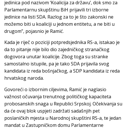
jedinica pod nazivom ‘Koalicija za državu’, dok smo za
Parlamentarnu skupštinu BiH prijavili tri izborne
jedinice na listi SDA. Razlog za to je što zakonski ne
možemo biti u koaliciji u jednom entitetu, a ne biti u
drugom”, pojasnio je Ramić.
Kada je riječ o poziciji potpredsjednika RS-a, istakao je
da to pitanje nije bilo dio zajedničkog stranačkog
dogovora unutar koalicije. Zbog toga su stranke
samostalno istupile, pa je tako SDA prijavila svog
kandidata iz reda bošnjačkog, a SDP kandidata iz reda
hrvatskog naroda.
Govoreći o izbornim ciljevima, Ramić je naglasio
važnost očuvanja trenutnog političkog kapaciteta
probosanskih snaga u Republici Srpskoj. Očekivanja su
da će ovaj blok uspjeti zadržati sadašnjih pet
poslaničkih mjesta u Narodnoj skupštini RS-a, te jedan
mandat u Zastupničkom domu Parlamentarne