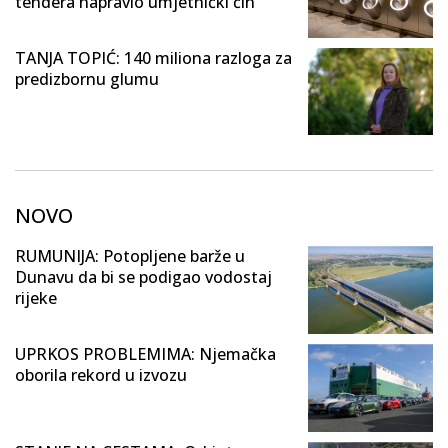
tendera napravio umjetnički čin
TANJA TOPIĆ: 140 miliona razloga za
predizbornu glumu
NOVO
RUMUNIJA: Potopljene barže u
Dunavu da bi se podigao vodostaj
rijeke
UPRKOS PROBLEMIMA: Njemačka
oborila rekord u izvozu