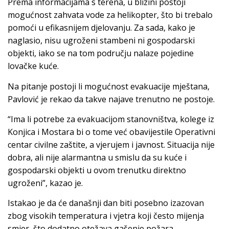
Prema informacijama s terena, u blizini postoji
mogućnost zahvata vode za helikopter, što bi trebalo
pomoći u efikasnijem djelovanju. Za sada, kako je
naglasio, nisu ugroženi stambeni ni gospodarski
objekti, iako se na tom području nalaze pojedine
lovačke kuće.
Na pitanje postoji li mogućnost evakuacije mještana,
Pavlović je rekao da takve najave trenutno ne postoje.
“Ima li potrebe za evakuacijom stanovništva, kolege iz
Konjica i Mostara bi o tome već obavijestile Operativni
centar civilne zaštite, a vjerujem i javnost. Situacija nije
dobra, ali nije alarmantna u smislu da su kuće i
gospodarski objekti u ovom trenutku direktno
ugroženi”, kazao je.
Istakao je da će današnji dan biti posebno izazovan
zbog visokih temperatura i vjetra koji često mijenja
smjer, što dodatno otežava gašenje požara.