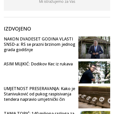
Mi istražujemo za Vas
IZDVOJENO
NAKON DVADESET GODINA VLASTI
SNSD-a: RS se prazni brzinom jednog
grada godišnje
ASIM MUJKIĆ: Dodikov Kec iz rukava
UMJETNOST PRESERAVANJA: Kako je
Stanivuković od pukog raspisivanja
tendera napravio umjetnički čin
TANJA TOPIĆ: 140 miliona razloga za