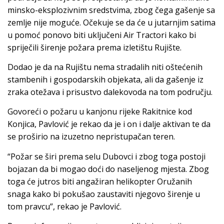
minsko-eksplozivnim sredstvima, zbog čega gašenje sa
zemlje nije moguće. Očekuje se da će u jutarnjim satima
u pomoć ponovo biti uključeni Air Tractori kako bi
spriječili širenje požara prema izletištu Rujište.
Dodao je da na Rujištu nema stradalih niti oštećenih
stambenih i gospodarskih objekata, ali da gašenje iz
zraka otežava i prisustvo dalekovoda na tom području.
Govoreći o požaru u kanjonu rijeke Rakitnice kod
Konjica, Pavlović je rekao da je i on i dalje aktivan te da
se proširio na izuzetno nepristupačan teren.
“Požar se širi prema selu Dubovci i zbog toga postoji
bojazan da bi mogao doći do naseljenog mjesta. Zbog
toga će jutros biti angažiran helikopter Oružanih
snaga kako bi pokušao zaustaviti njegovo širenje u
tom pravcu”, rekao je Pavlović.