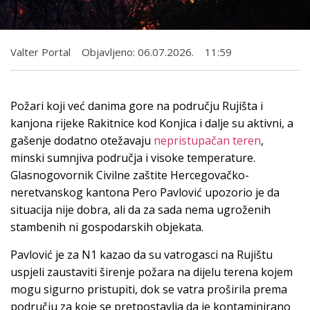
Valter Portal
Objavljeno:
06.07.2026.
11:59
Požari koji već danima gore na području Rujišta i
kanjona rijeke Rakitnice kod Konjica i dalje su aktivni, a
gašenje dodatno otežavaju
nepristupačan teren
,
minski sumnjiva područja i visoke temperature.
Glasnogovornik Civilne zaštite Hercegovačko-
neretvanskog kantona Pero Pavlović upozorio je da
situacija nije dobra, ali da za sada nema ugroženih
stambenih ni gospodarskih objekata.
Pavlović je za N1 kazao da su vatrogasci na Rujištu
uspjeli zaustaviti širenje požara na dijelu terena kojem
mogu sigurno pristupiti, dok se vatra proširila prema
području za koje se pretpostavlja da je kontaminirano