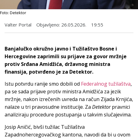
Foto: Detektor
Valter Portal
Objavljeno:
26.05.2026.
19:55
Banjalučko okružno javno i Tužilaštvo Bosne i
Hercegovine zaprimili su prijave za govor mržnje
protiv Srđana Amidžića, državnog ministra
finansija, potvrđeno je za Detektor.
Istu potvrdu ranije smo dobili od
Federalnog tužilaštva
,
pa se sada prijave protiv ministra Amidžića za jezik
mržnje, nakon izrečenih uvreda na račun Zijada Krnjića,
nalaze u tri pravosudne institucije. Za
Detektor
pravnici
analiziraju procedure postupanja u takvim slučajevima.
Josip Aničić, bivši tužilac Tužilaštva
Zapadnohercegovačkog kantona, navodi da bi u ovom