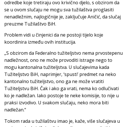
odredbe koje tretiraju ovo krivično djelo, s obzirom da
se u ovom slučaju ne mogu sva tužilaštva proglasiti
nenadležnim, najlogičnije je, zaključuje Aničić, da slučaj
preuzme Tužilaštvo BiH.
Problem vidi u činjenici da ne postoji tijelo koje
koordinira između ovih institucija.
„S obzirom da Federalno tužiteljstvo nema prvostepenu
nadležnost, ono ne može provoditi istrage nego to
mogu kantonalna tužiteljstva. U slučajevima kada
Tužiteljstvo BiH, naprimjer, ‘spusti’ predmet na neko
kantonalno tužiteljstvo, ono ga ne može vratiti
Tužiteljstvu BiH. Čak i ako ga vrati, nema ko odlučivati
ko je nadležan. Iako postoje te neke komisije, to nije u
praksi izvodivo. U svakom slučaju, neko mora biti
nadležan.“
Tokom rada u tužilaštvu imao je, kaže, više slučajeva u