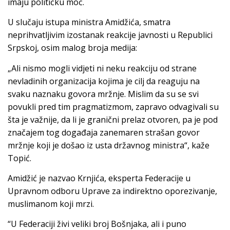
imaju političku moć.
U slučaju istupa ministra Amidžića, smatra
neprihvatljivim izostanak reakcije javnosti u Republici
Srpskoj, osim malog broja medija:
„Ali nismo mogli vidjeti ni neku reakciju od strane
nevladinih organizacija kojima je cilj da reaguju na
svaku naznaku govora mržnje. Mislim da su se svi
povukli pred tim pragmatizmom, zapravo odvagivali su
šta je važnije, da li je granični prelaz otvoren, pa je pod
značajem tog događaja zanemaren strašan govor
mržnje koji je došao iz usta državnog ministra“, kaže
Topić.
Amidžić je nazvao Krnjića, eksperta Federacije u
Upravnom odboru Uprave za indirektno oporezivanje,
muslimanom koji mrzi.
“U Federaciji živi veliki broj Bošnjaka, ali i puno