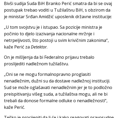
Bivši sudija Suda BiH Branko Perić smatra da bi se ovaj
postupak trebao voditi u Tužilaštvu BiH, s obzirom da
je ministar Srđan Amidžić uposlenik državne institucije:
„U tom svojstvu je i istupao. Sa pozicije ministra je
počinio to djelo izazivanja nacionalne mržnje i
netrpeljivosti, što postoji u svim krivičnim zakonima“,
kaže Perić za
Detektor
.
On je mišljenja da bi Federalno prijavu trebalo
proslijediti nadležnom tužilaštvu.
„Oni se ne mogu formalnopravno proglasiti
nenadležnim, dužni su da dostave nadležnoj instituciji.
Sud se može oglašavati nenadležnim jer je to podložno
preispitivanju višeg suda, a tužilaštva mogu, ali ne bi
trebali da donose formalne odluke o nenadležnosti“,
kaže Perić.
Teško je procijeniti da li će i kako reagovati pravosudne