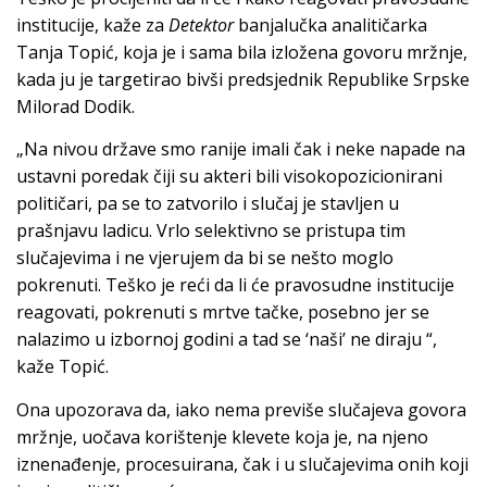
institucije, kaže za
Detektor
banjalučka analitičarka
Tanja Topić, koja je i sama bila izložena govoru mržnje,
kada ju je targetirao bivši predsjednik Republike Srpske
Milorad Dodik.
„Na nivou države smo ranije imali čak i neke napade na
ustavni poredak čiji su akteri bili visokopozicionirani
političari, pa se to zatvorilo i slučaj je stavljen u
prašnjavu ladicu. Vrlo selektivno se pristupa tim
slučajevima i ne vjerujem da bi se nešto moglo
pokrenuti. Teško je reći da li će pravosudne institucije
reagovati, pokrenuti s mrtve tačke, posebno jer se
nalazimo u izbornoj godini a tad se ‘naši’ ne diraju “,
kaže Topić.
Ona upozorava da, iako nema previše slučajeva govora
mržnje, uočava korištenje klevete koja je, na njeno
iznenađenje, procesuirana, čak i u slučajevima onih koji