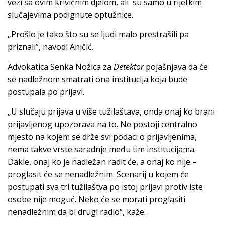
vezi sa ovim krivičnim djelom, ali su samo u rijetkim
slučajevima podignute optužnice.
„Prošlo je tako što su se ljudi malo prestrašili pa
priznali”, navodi Aničić.
Advokatica Senka Nožica za
Detektor
pojašnjava da će
se nadležnom smatrati ona institucija koja bude
postupala po prijavi.
„U slučaju prijava u više tužilaštava, onda onaj ko brani
prijavljenog upozorava na to. Ne postoji centralno
mjesto na kojem se drže svi podaci o prijavljenima,
nema takve vrste saradnje među tim institucijama.
Dakle, onaj ko je nadležan radit će, a onaj ko nije –
proglasit će se nenadležnim. Scenarij u kojem će
postupati sva tri tužilaštva po istoj prijavi protiv iste
osobe nije moguć. Neko će se morati proglasiti
nenadležnim da bi drugi radio“, kaže.