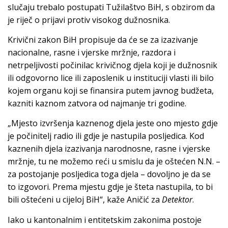
slučaju trebalo postupati Tužilaštvo BiH, s obzirom da
je riječ o prijavi protiv visokog dužnosnika.
Krivični zakon BiH propisuje da će se za izazivanje
nacionalne, rasne i vjerske mržnje, razdora i
netrpeljivosti počinilac krivičnog djela koji je dužnosnik
ili odgovorno lice ili zaposlenik u instituciji vlasti ili bilo
kojem organu koji se finansira putem javnog budžeta,
kazniti kaznom zatvora od najmanje tri godine.
„Mjesto izvršenja kaznenog djela jeste ono mjesto gdje
je počinitelj radio ili gdje je nastupila posljedica. Kod
kaznenih djela izazivanja narodnosne, rasne i vjerske
mržnje, tu ne možemo reći u smislu da je oštećen N.N. –
za postojanje posljedica toga djela – dovoljno je da se
to izgovori. Prema mjestu gdje je šteta nastupila, to bi
bili oštećeni u cijeloj BiH“, kaže Aničić za
Detektor
.
Iako u kantonalnim i entitetskim zakonima postoje