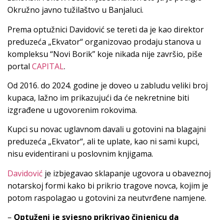
Okružno javno tužilaštvo u Banjaluci.
Prema optužnici Davidović se tereti da je kao direktor
preduzeća „Ekvator“ organizovao prodaju stanova u
kompleksu “Novi Borik” koje nikada nije završio, piše
portal
CAPITAL
.
Od 2016. do 2024. godine je doveo u zabludu veliki broj
kupaca, lažno im prikazujući da će nekretnine biti
izgrađene u ugovorenim rokovima.
Kupci su novac uglavnom davali u gotovini na blagajni
preduzeća „Ekvator“, ali te uplate, kao ni sami kupci,
nisu evidentirani u poslovnim knjigama.
Davidović
je izbjegavao sklapanje ugovora u obaveznoj
notarskoj formi kako bi prikrio tragove novca, kojim je
potom raspolagao u gotovini za neutvrđene namjene.
–
Optuženi je svjesno prikrivao činjenicu da