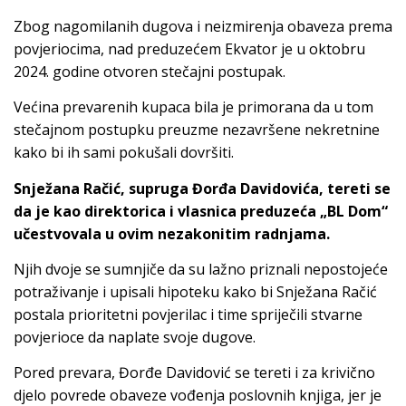
Zbog nagomilanih dugova i neizmirenja obaveza prema
povjeriocima, nad preduzećem Ekvator je u oktobru
2024. godine otvoren stečajni postupak.
Većina prevarenih kupaca bila je primorana da u tom
stečajnom postupku preuzme nezavršene nekretnine
kako bi ih sami pokušali dovršiti.
Snježana Račić, supruga Đorđa Davidovića, tereti se
da je kao direktorica i vlasnica preduzeća „BL Dom“
učestvovala u ovim nezakonitim radnjama.
Njih dvoje se sumnjiče da su lažno priznali nepostojeće
potraživanje i upisali hipoteku kako bi Snježana Račić
postala prioritetni povjerilac i time spriječili stvarne
povjerioce da naplate svoje dugove.
Pored prevara, Đorđe Davidović se tereti i za krivično
djelo povrede obaveze vođenja poslovnih knjiga, jer je