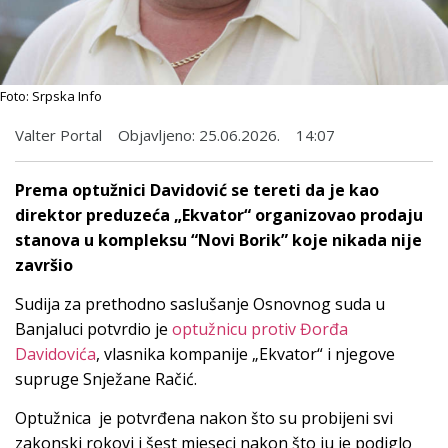
Foto: Srpska Info
Valter Portal
Objavljeno:
25.06.2026.
14:07
Prema optužnici Davidović se tereti da je kao
direktor preduzeća „Ekvator“ organizovao prodaju
stanova u kompleksu “Novi Borik” koje nikada nije
završio
Sudija za prethodno saslušanje Osnovnog suda u
Banjaluci potvrdio je
optužnicu protiv Đorđa
Davidovića
, vlasnika kompanije „Ekvator“ i njegove
supruge Snježane Račić.
Optužnica je potvrđena nakon što su probijeni svi
zakonski rokovi i šest mjeseci nakon što ju je podiglo