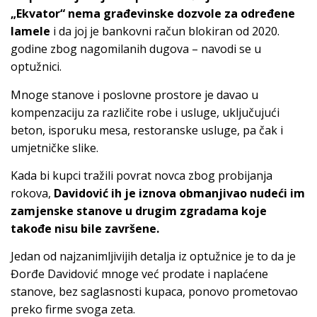
„Ekvator“ nema građevinske dozvole za određene
lamele
i da joj je bankovni račun blokiran od 2020.
godine zbog nagomilanih dugova – navodi se u
optužnici.
Mnoge stanove i poslovne prostore je davao u
kompenzaciju za različite robe i usluge, uključujući
beton, isporuku mesa, restoranske usluge, pa čak i
umjetničke slike.
Kada bi kupci tražili povrat novca zbog probijanja
rokova,
Davidović ih je iznova obmanjivao nudeći im
zamjenske stanove u drugim zgradama koje
takođe nisu bile završene.
Jedan od najzanimljivijih detalja iz optužnice je to da je
Đorđe Davidović mnoge već prodate i naplaćene
stanove, bez saglasnosti kupaca, ponovo prometovao
preko firme svoga zeta.