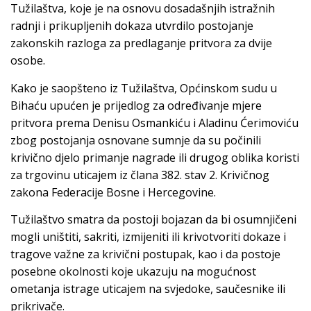
Tužilaštva, koje je na osnovu dosadašnjih istražnih
radnji i prikupljenih dokaza utvrdilo postojanje
zakonskih razloga za predlaganje pritvora za dvije
osobe.
Kako je saopšteno iz Tužilaštva, Općinskom sudu u
Bihaću upućen je prijedlog za određivanje mjere
pritvora prema Denisu Osmankiću i Aladinu Ćerimoviću
zbog postojanja osnovane sumnje da su počinili
krivično djelo primanje nagrade ili drugog oblika koristi
za trgovinu uticajem iz člana 382. stav 2. Krivičnog
zakona Federacije Bosne i Hercegovine.
Tužilaštvo smatra da postoji bojazan da bi osumnjičeni
mogli uništiti, sakriti, izmijeniti ili krivotvoriti dokaze i
tragove važne za krivični postupak, kao i da postoje
posebne okolnosti koje ukazuju na mogućnost
ometanja istrage uticajem na svjedoke, saučesnike ili
prikrivače.