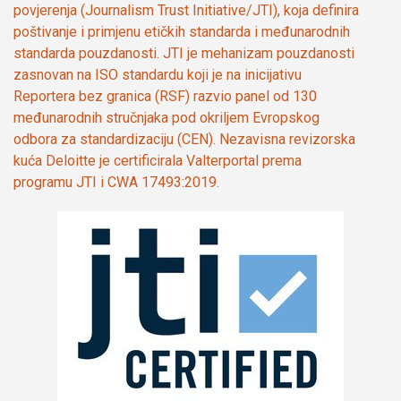
povjerenja (Journalism Trust Initiative/JTI), koja definira
poštivanje i primjenu etičkih standarda i međunarodnih
standarda pouzdanosti. JTI je mehanizam pouzdanosti
zasnovan na ISO standardu koji je na inicijativu
Reportera bez granica (RSF) razvio panel od 130
međunarodnih stručnjaka pod okriljem Evropskog
odbora za standardizaciju (CEN). Nezavisna revizorska
kuća Deloitte je certificirala Valterportal prema
programu JTI i CWA 17493:2019.