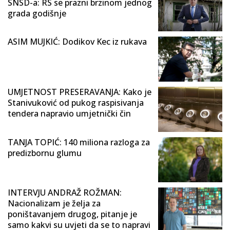
SNSD-a: RS se prazni brzinom jednog
grada godišnje
ASIM MUJKIĆ: Dodikov Kec iz rukava
UMJETNOST PRESERAVANJA: Kako je
Stanivuković od pukog raspisivanja
tendera napravio umjetnički čin
TANJA TOPIĆ: 140 miliona razloga za
predizbornu glumu
INTERVJU ANDRAŽ ROŽMAN:
Nacionalizam je želja za
poništavanjem drugog, pitanje je
samo kakvi su uvjeti da se to napravi