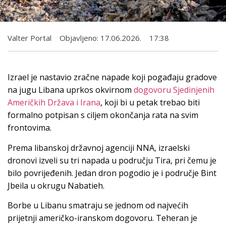
Valter Portal
Objavljeno:
17.06.2026.
17:38
Izrael je nastavio zračne napade koji pogađaju gradove
na jugu Libana uprkos okvirnom
dogovoru Sjedinjenih
Američkih Država i Irana
, koji bi u petak trebao biti
formalno potpisan s ciljem okončanja rata na svim
frontovima.
Prema libanskoj državnoj agenciji NNA, izraelski
dronovi izveli su tri napada u području Tira, pri čemu je
bilo povrijeđenih. Jedan dron pogodio je i područje Bint
Jbeila u okrugu Nabatieh.
Borbe u Libanu smatraju se jednom od najvećih
prijetnji američko-iranskom dogovoru. Teheran je