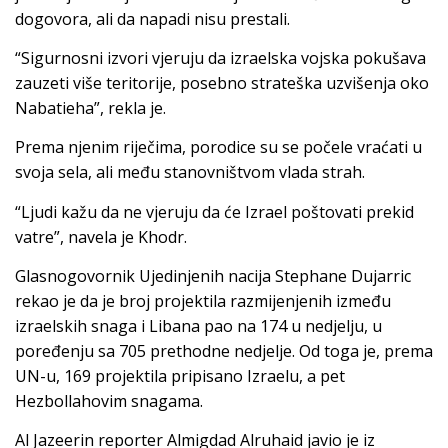
dogovora, ali da napadi nisu prestali.
“Sigurnosni izvori vjeruju da izraelska vojska pokušava
zauzeti više teritorije, posebno strateška uzvišenja oko
Nabatieha”, rekla je.
Prema njenim riječima, porodice su se počele vraćati u
svoja sela, ali među stanovništvom vlada strah.
“Ljudi kažu da ne vjeruju da će Izrael poštovati prekid
vatre”, navela je Khodr.
Glasnogovornik Ujedinjenih nacija Stephane Dujarric
rekao je da je broj projektila razmijenjenih između
izraelskih snaga i Libana pao na 174 u nedjelju, u
poređenju sa 705 prethodne nedjelje. Od toga je, prema
UN-u, 169 projektila pripisano Izraelu, a pet
Hezbollahovim snagama.
Al Jazeerin reporter Almigdad Alruhaid javio je iz