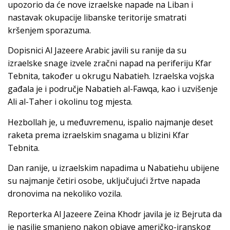
upozorio da će nove izraelske napade na Liban i
nastavak okupacije libanske teritorije smatrati
kršenjem sporazuma.
Dopisnici Al Jazeere Arabic javili su ranije da su
izraelske snage izvele zračni napad na periferiju Kfar
Tebnita, također u okrugu Nabatieh. Izraelska vojska
gađala je i područje Nabatieh al-Fawqa, kao i uzvišenje
Ali al-Taher i okolinu tog mjesta.
Hezbollah je, u međuvremenu, ispalio najmanje deset
raketa prema izraelskim snagama u blizini Kfar
Tebnita.
Dan ranije, u izraelskim napadima u Nabatiehu ubijene
su najmanje četiri osobe, uključujući žrtve napada
dronovima na nekoliko vozila.
Reporterka Al Jazeere Zeina Khodr javila je iz Bejruta da
je nasilje smanjeno nakon objave američko-iranskog