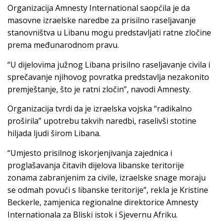
Organizacija Amnesty International saopćila je da
masovne izraelske naredbe za prisilno raseljavanje
stanovništva u Libanu mogu predstavljati ratne zločine
prema međunarodnom pravu.
“U dijelovima južnog Libana prisilno raseljavanje civila i
sprečavanje njihovog povratka predstavlja nezakonito
premještanje, što je ratni zločin”, navodi Amnesty.
Organizacija tvrdi da je izraelska vojska “radikalno
proširila” upotrebu takvih naredbi, raselivši stotine
hiljada ljudi širom Libana.
“Umjesto prisilnog iskorjenjivanja zajednica i
proglašavanja čitavih dijelova libanske teritorije
zonama zabranjenim za civile, izraelske snage moraju
se odmah povući s libanske teritorije”, rekla je Kristine
Beckerle, zamjenica regionalne direktorice Amnesty
Internationala za Bliski istok i Sjevernu Afriku.