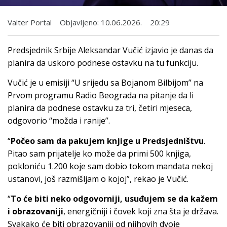
Valter Portal
Objavljeno:
10.06.2026.
20:29
Predsjednik Srbije Aleksandar Vučić izjavio je danas da
planira da uskoro podnese ostavku na tu funkciju.
Vučić je u emisiji “U srijedu sa Bojanom Bilbijom” na
Prvom programu Radio Beograda na pitanje da li
planira da podnese ostavku za tri, četiri mjeseca,
odgovorio “možda i ranije”.
“
Počeo sam da pakujem knjige u Predsjedništvu
.
Pitao sam prijatelje ko može da primi 500 knjiga,
pokloniću 1.200 koje sam dobio tokom mandata nekoj
ustanovi, još razmišljam o kojoj”, rekao je Vučić.
“
To će biti neko odgovorniji, usuđujem se da kažem
i obrazovaniji
, energičniji i čovek koji zna šta je država.
Svakako će biti obrazovaniji od njihovih dvoje