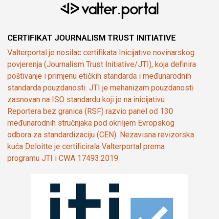
CERTIFIKAT JOURNALISM TRUST INITIATIVE
Valterportal je nosilac certifikata Inicijative novinarskog
povjerenja (Journalism Trust Initiative/JTI), koja definira
poštivanje i primjenu etičkih standarda i međunarodnih
standarda pouzdanosti. JTI je mehanizam pouzdanosti
zasnovan na ISO standardu koji je na inicijativu
Reportera bez granica (RSF) razvio panel od 130
međunarodnih stručnjaka pod okriljem Evropskog
odbora za standardizaciju (CEN). Nezavisna revizorska
kuća Deloitte je certificirala Valterportal prema
programu JTI i CWA 17493:2019.