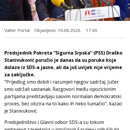
Valter Portal
Objavljeno:
10.06.2026.
17:43
Predsjednik Pokreta “Sigurna Srpska” (PSS) Draško
Stanivuković poručio je danas da su poruke koje
dolaze iz SDS-a jasne, ali da još uvijek nije vrijeme
za zaključke.
“Prijedlog smo dobili i razumjeli njegov sadržaj. Jučer
smo održali sastanak. Razgovori među opozicionim
partijama predstavljaju sasvim normalan demokratski
proces, bez obzira na to kako ih neko tumačio”, kazao
je Stanivuković.
Predsjedništvo i Glavni odbor SDS-a su tokom
nedavnog zasjedanja u Istočnom Sarajevu odlučili da