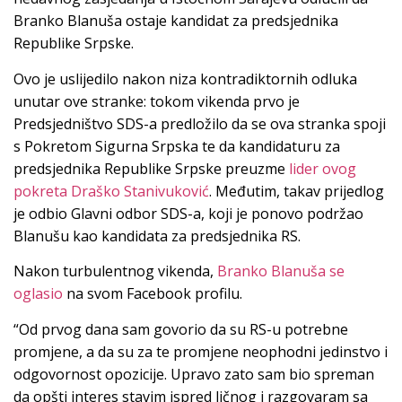
Branko Blanuša ostaje kandidat za predsjednika
Republike Srpske.
Ovo je uslijedilo nakon niza kontradiktornih odluka
unutar ove stranke: tokom vikenda prvo je
Predsjedništvo SDS-a predložilo da se ova stranka spoji
s Pokretom Sigurna Srpska te da kandidaturu za
predsjednika Republike Srpske preuzme
lider ovog
pokreta Draško Stanivuković
. Međutim, takav prijedlog
je odbio Glavni odbor SDS-a, koji je ponovo podržao
Blanušu kao kandidata za predsjednika RS.
Nakon turbulentnog vikenda,
Branko Blanuša se
oglasio
na svom Facebook profilu.
“Od prvog dana sam govorio da su RS-u potrebne
promjene, a da su za te promjene neophodni jedinstvo i
odgovornost opozicije. Upravo zato sam bio spreman
da opšti interes stavim ispred ličnog i razgovaram sa