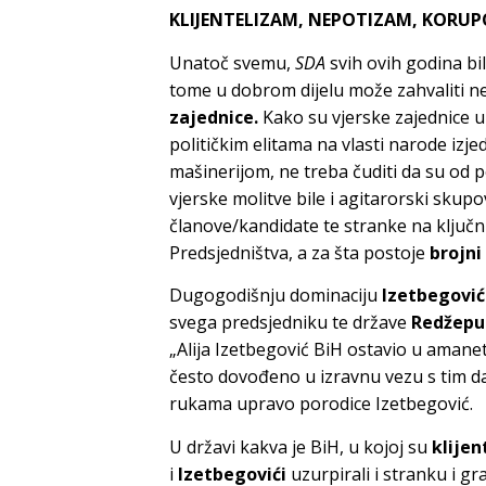
KLIJENTELIZAM, NEPOTIZAM, KORUP
Unatoč svemu,
SDA
svih ovih godina bil
tome u dobrom dijelu može zahvaliti n
zajednice.
Kako su vjerske zajednice u
političkim elitama na vlasti narode iz
mašinerijom, ne treba čuditi da su od
vjerske molitve bile i agitarorski skup
članove/kandidate te stranke na ključ
Predsjedništva, a za šta postoje
brojni
Dugogodišnju dominaciju
Izetbegović
svega predsjedniku te države
Redžepu
„Alija Izetbegović BiH ostavio u amanet
često dovođeno u izravnu vezu s tim d
rukama upravo porodice Izetbegović.
U državi kakva je BiH, u kojoj su
klijen
i
Izetbegovići
uzurpirali i stranku i gr