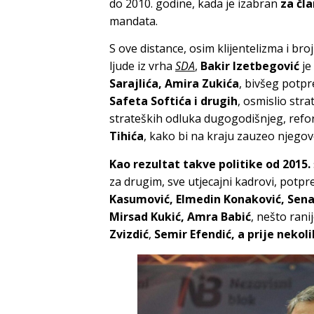
do 2010. godine, kada je izabran
za čl
mandata.
S ove distance, osim klijentelizma i br
ljude iz vrha
SDA
,
Bakir Izetbegović
je
Sarajlića, Amira Zukića
, bivšeg potp
Safeta Softića
i drugih
, osmislio str
strateških odluka dugogodišnjeg, ref
Tihića
, kako bi na kraju zauzeo njego
Kao rezultat takve politike
od 2015.
za drugim, sve utjecajni kadrovi, potpre
Kasumović, Elmedin Konaković, Senad
Mirsad Kukić, Amra Babić
, nešto rani
Zvizdić
,
Semir Efendić
, a prije nekol