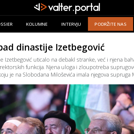
SSIER
KOLUMNE
INTERVJU
PODRŽITE NAS
ad dinastije Izetbegović
 Izetbegović uticalo na debakl stranke, već i njena bahat
rektorskih funkcija. Njena uloga i zloupotreba suprugov
oju je na Slobodana Miloševića imala njegova supruga M