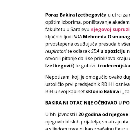
Poraz Bakira Izetbegovića
u utrci za
opštim izborima, poništavanje akadem
fakultetu u Sarajevu
njegovoj supruzi 
ključnih ljudi
SDA
Mehmeda Osmanagi
prvostepena osuđujuća presuda bivšem
respiratori
te odlazak
SDA
u opoziciju
n
otvorili pitanje da li se približava kra
Izetbegović
) te gotovo
trodecenijska
Nepotizam, koji je omogućio ovako d
ustoličio prvi predsjednik RBiH i osniv
BiH u svoj kabinet
sklonio Bakira
i „z
BAKIRA NI OTAC NIJE OČEKIVAO U PO
U bh. javnosti i
20 godina od njegove 
njegovih bliskih prijatelja, smatraju
da 
a slijedom toga ni kao značajnu figuru