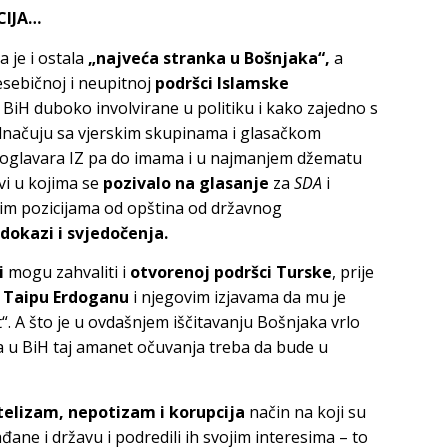
CIJA…
a je i ostala
„najveća stranka u Bošnjaka“,
a
esebičnoj i neupitnoj
podršci Islamske
 BiH duboko involvirane u politiku i kako zajedno s
jednačuju sa vjerskim skupinama i glasačkom
 poglavara IZ pa do imama i u najmanjem džematu
ovi u kojima se
pozivalo na glasanje
za
SDA
i
nim pozicijama od opština od državnog
 dokazi i svjedočenja.
i
mogu zahvaliti i
otvorenoj podršci Turske
, prije
 Taipu Erdoganu
i njegovim izjavama da mu je
“. A što je u ovdašnjem iščitavanju Bošnjaka vrlo
a u BiH taj amanet očuvanja treba da bude u
telizam, nepotizam i korupcija
način na koji su
ađane i državu i podredili ih svojim interesima – to