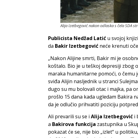
Alija Izetbegović nakon odlaska s čela SDA str
Publicista
Nedžad Latić
u svojoj knjiz
da
Bakir Izetbegović
neće krenuti oč
„Nakon Alijine smrti, Bakir mi je osobno
koštalo. Bio je u teškoj depresiji zbog 
maraka humanitarne pomoći, o čemu je
sviđa Alijin nasljednik u stranci Sulejman
dugo su mu bolovali otac i majka, pa ond
prošlo 15 dana kada ugledam Bakira na 
da je odlučio prihvatiti poziciju potpre
Ali prevarili su se i
Alija Izetbegović
i 
a
Bakirova funkcija
zastupnika u Sku
pokazat će se, nije bio „izlet“ u politik