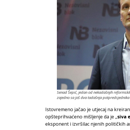
Senad Šepić, jedan od nekadašnjih reformskih
zajedno sa još dva tadašnja potpredsjednika
Istovremeno jačao je utjecaj na kreiran
opšteprihvaćeno mišljenje da je „
siva 
eksponent i izvršilac njenih političkih a