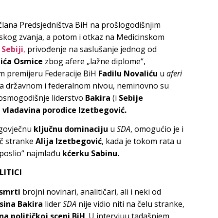
 člana Predsjedništva BiH na prošlogodišnjim
skog zvanja, a potom i otkaz na Medicinskom
Sebiji
,
privođenje na saslušanje jednog od
ća Osmice
zbog afere „lažne diplome“,
 premijeru Federacije BiH
Fadilu Novaliću
u
aferi
a državnom i federalnom nivou, neminovno su
ju osmogodišnje liderstvo
Bakira
(i
Sebije
 vladavina porodice Izetbegović.
ugovječnu
ključnu dominaciju
u
SDA
, omogućio je i
ač stranke
Alija Izetbegović
, kada je tokom rata u
aposlio“ najmlađu
kćerku Sabinu.
LITICI
smrti
brojni novinari, analitičari, ali i neki od
sina Bakira
lider
SDA
nije vidio niti na čelu stranke,
na političkoj sceni BiH
. U intervjuu tadašnjem