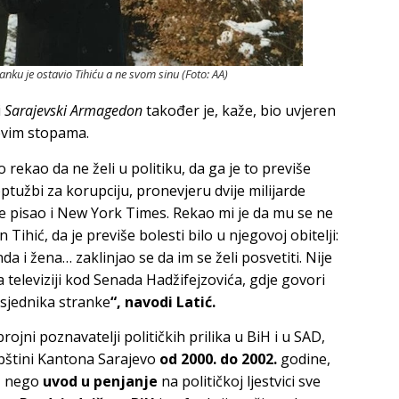
anku je ostavio Tihiću a ne svom sinu (Foto: AA)
i
Sarajevski Armagedon
također je, kaže, bio uvjeren
evim stopama.
 rekao da ne želi u politiku, da ga je to previše
optužbi za korupciju, pronevjeru dvije milijarde
 pisao i New York Times. Rekao mi je da mu se ne
 Tihić, da je previše bolesti bilo u njegovoj obitelji:
a i žena… zaklinjao se da im se želi posvetiti. Nije
televiziji kod Senada Hadžifejzovića, gdje govori
dsjednika stranke
“, navodi Latić.
brojni poznavatelji političkih prilika u BiH i u SAD,
pštini Kantona Sarajevo
od 2000. do 2002.
godine,
u, nego
uvod u penjanje
na političkoj ljestvici sve