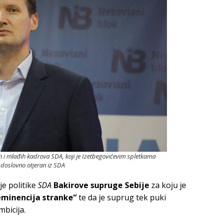
 i mlađih kadrova SDA, koji je Izetbegovićevim spletkama
 doslovno otjeran iz SDA
je politike
SDA
Bakirove supruge Sebije
za koju je
eminencija stranke“
te da je suprug tek puki
mbicija.