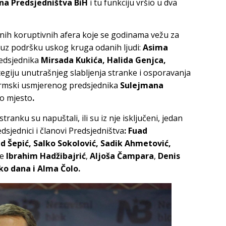
ana Predsjedništva BiH
i tu funkciju vršio u dva
ojnih koruptivnih afera koje se godinama vežu za
 uz podršku uskog kruga odanih ljudi:
Asima
redsjednika
Mirsada Kukića, Halida Genjca,
ategiju unutrašnjeg slabljenja stranke i osporavanja
ormski usmjerenog predsjednika
Sulejmana
vo mjesto
.
stranku su napuštali, ili su iz nje isključeni, jedan
dsjednici i članovi Predsjedništva
: Fuad
 Šepić, Salko Sokolović, Sadik Ahmetović,
je
Ibrahim Hadžibajrić
,
Aljoša Čampara
,
Denis
iko dana i Alma Čolo.