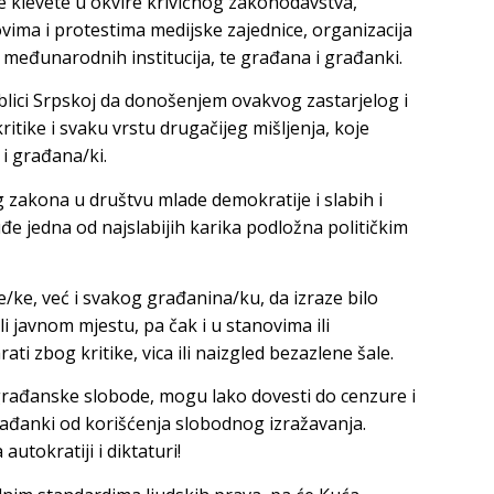
je klevete u okvire krivičnog zakonodavstva,
ima i protestima medijske zajednice, organizacija
, međunarodnih institucija, te građana i građanki.
ublici Srpskoj da donošenjem ovakvog zastarjelog i
tike i svaku vrstu drugačijeg mišljenja, koje
 i građana/ki.
akona u društvu mlade demokratije i slabih i
uđe jedna od najslabijih karika podložna političkim
ke, već i svakog građanina/ku, da izraze bilo
 javnom mjestu, pa čak i u stanovima ili
i zbog kritike, vica ili naizgled bezazlene šale.
rađanske slobode, mogu lako dovesti do cenzure i
rađanki od korišćenja slobodnog izražavanja.
utokratiji i diktaturi!