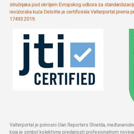
stručnjaka pod okriljem Evropskog odbora za standardizaci
revizorska kuća Deloitte je certificirala Valterportal prema
17493:2019.
Valterportal je ponosni član Reporters Shielda, međunarod
koja je simbol kolektivne predanosti profesionalnom novinar