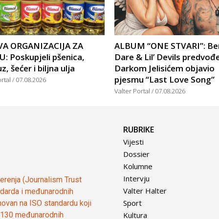
A ORGANIZACIJA ZA
ALBUM “ONE STVARI”: Be
: Poskupjeli pšenica,
Dare & Lil’ Devils predvođ
, šećer i biljna ulja
Darkom Jelisićem objavio
pjesmu “Last Love Song”
ortal
07.08.2026
Valter Portal
07.08.2026
RUBRIKE
Vijesti
Dossier
Kolumne
Intervju
vjerenja (Journalism Trust
Valter Halter
tandarda i međunarodnih
Sport
ovan na ISO standardu koji
Kultura
od 130 međunarodnih