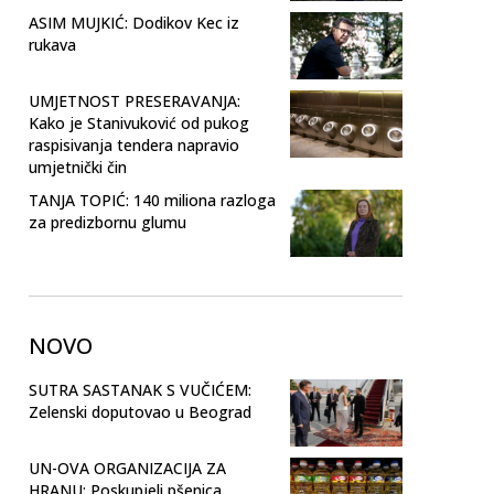
ASIM MUJKIĆ: Dodikov Kec iz
rukava
UMJETNOST PRESERAVANJA:
Kako je Stanivuković od pukog
raspisivanja tendera napravio
umjetnički čin
TANJA TOPIĆ: 140 miliona razloga
za predizbornu glumu
NOVO
SUTRA SASTANAK S VUČIĆEM:
Zelenski doputovao u Beograd
UN-OVA ORGANIZACIJA ZA
HRANU: Poskupjeli pšenica,