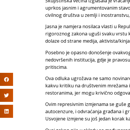
Skupštinska većina izglasala je vraćan
uprkos jasnim i agrumentovanim stavov
civilnog društva u zemlji i inostranstvu
Jasna je namjera nosilaca vlasti u Rep
rigoroznog zakona uguši svaku vrstu kri
dolaze od strane medija, aktivista/kinja
Posebno je opasno donošenje ovakvog z
nedovršenih institucija, gdje je pravos
pritiscima.
Ova odluka ugrožava ne samo novinare/
kakvu kritiku na društvenim mrežama ili
restoranima, jer mogu krivično odgovarat
Ovim represivnim izmjenama se guše g
autocenzure, i odvraćanja građana i g
Usvojene izmjene su još jedan korak ka a