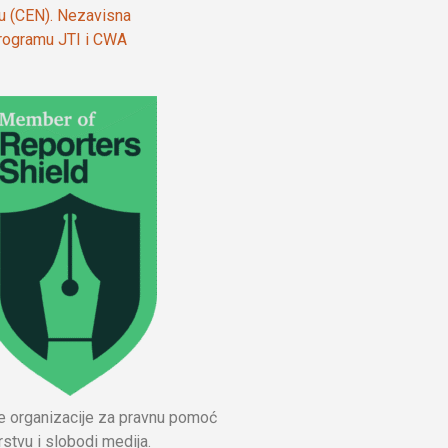
ju (CEN). Nezavisna
 programu JTI i CWA
ne organizacije za pravnu pomoć
stvu i slobodi medija.