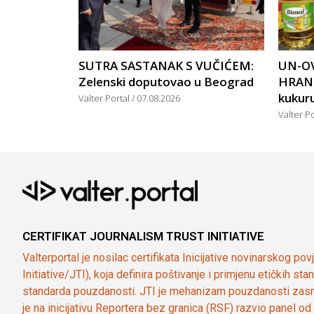
SUTRA SASTANAK S VUČIĆEM:
UN-OV
Zelenski doputovao u Beograd
HRANU
kukuruz
Valter Portal
07.08.2026
Valter P
CERTIFIKAT JOURNALISM TRUST INITIATIVE
Valterportal je nosilac certifikata Inicijative novinarskog po
Initiative/JTI), koja definira poštivanje i primjenu etičkih s
standarda pouzdanosti. JTI je mehanizam pouzdanosti zasn
je na inicijativu Reportera bez granica (RSF) razvio panel 