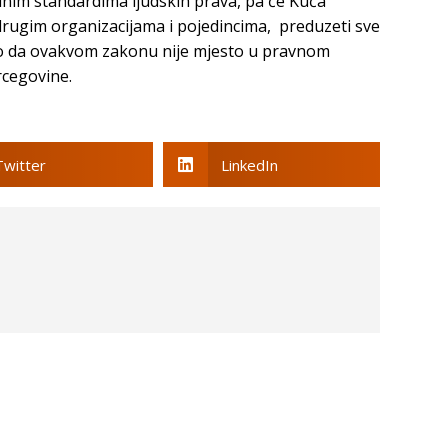
nim standardima ljudskih prava, pa će Kuća
drugim organizacijama i pojedincima, preduzeti sve
o da ovakvom zakonu nije mjesto u pravnom
rcegovine.
Twitter
LinkedIn