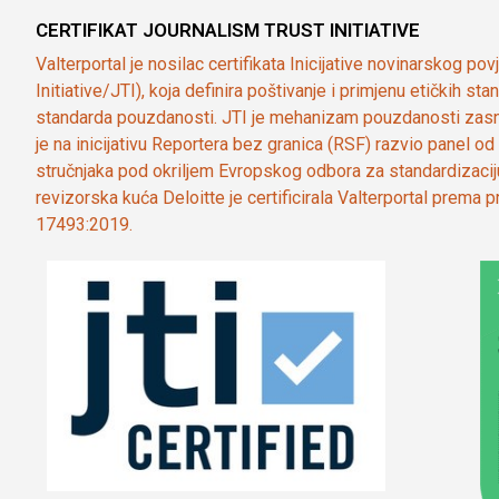
CERTIFIKAT JOURNALISM TRUST INITIATIVE
Valterportal je nosilac certifikata Inicijative novinarskog po
Initiative/JTI), koja definira poštivanje i primjenu etičkih s
standarda pouzdanosti. JTI je mehanizam pouzdanosti zasn
je na inicijativu Reportera bez granica (RSF) razvio panel 
stručnjaka pod okriljem Evropskog odbora za standardizaci
revizorska kuća Deloitte je certificirala Valterportal prema
17493:2019.