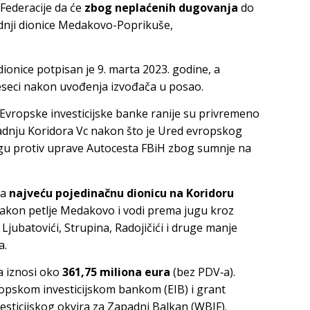
 Federacije da će
zbog neplaćenih dugovanja
do
adnji dionice Medakovo-Poprikuše,
onice potpisan je 9. marta 2023. godine, a
jeseci nakon uvođenja izvođača u posao.
 Evropske investicijske banke ranije su privremeno
gradnju Koridora Vc nakon što je Ured evropskog
agu protiv uprave Autocesta FBiH zbog sumnje na
ja
najveću pojedinačnu dionicu na Koridoru
nakon petlje Medakovo i vodi prema jugu kroz
Ljubatovići, Strupina, Radojičići i druge manje
a.
 iznosi oko
361,75 miliona eura
(bez PDV‑a).
ropskom investicijskom bankom (EIB) i grant
esticijskog okvira za Zapadni Balkan (WBIF).