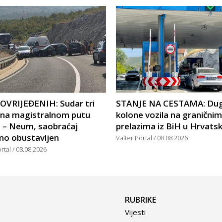
POVRIJEĐENIH: Sudar tri
STANJE NA CESTAMA: Du
a na magistralnom putu
kolone vozila na graničnim
c – Neum, saobraćaj
prelazima iz BiH u Hrvats
no obustavljen
Valter Portal
08.08.2026
ortal
08.08.2026
RUBRIKE
Vijesti