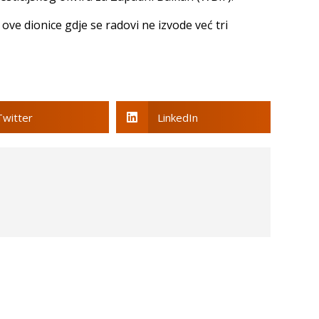
e dionice gdje se radovi ne izvode već tri
Twitter
LinkedIn