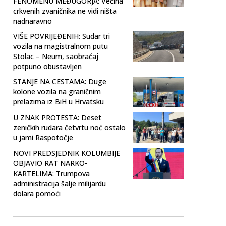
FENOMENU MEĐUGORJA: Većina
crkvenih zvaničnika ne vidi ništa
nadnaravno
VIŠE POVRIJEĐENIH: Sudar tri
vozila na magistralnom putu
Stolac – Neum, saobraćaj
potpuno obustavljen
STANJE NA CESTAMA: Duge
kolone vozila na graničnim
prelazima iz BiH u Hrvatsku
U ZNAK PROTESTA: Deset
zeničkih rudara četvrtu noć ostalo
u jami Raspotočje
NOVI PREDSJEDNIK KOLUMBIJE
OBJAVIO RAT NARKO-
KARTELIMA: Trumpova
administracija šalje milijardu
dolara pomoći