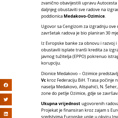
zvanično obavijestili upravu Autocesta
daljnjeg obustaviti sve radove na izgr
poddionica
Medakovo-Ozimice
.
Ugovor sa Cengizom za izgradnju ove di
završetak radova je bio planiran 30 m
Iz Evropske banke za obnovu i razvoj i
obustavili isplate tranši kredita za iz
javnog tužitelja (EPPO) pokrenuo istr
korupciju.
Dionice Medakovo – Ozimice predstavl
Vc
kroz Federaciju BiH. Trasa počinje 
naselja Medakovo, Alispahići, N. Šeher, 
zone do petlje Ozimice, gdje se završav
Ukupna vrijednost
ugovorenih radova
Projekat je finansiran kroz zajam s Eu
sredstvima Europske unije u okviru Inv