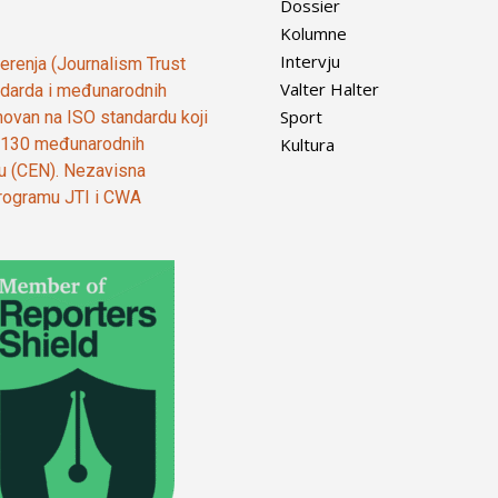
Dossier
Kolumne
Intervju
vjerenja (Journalism Trust
Valter Halter
tandarda i međunarodnih
Sport
ovan na ISO standardu koji
Kultura
od 130 međunarodnih
ju (CEN). Nezavisna
 programu JTI i CWA