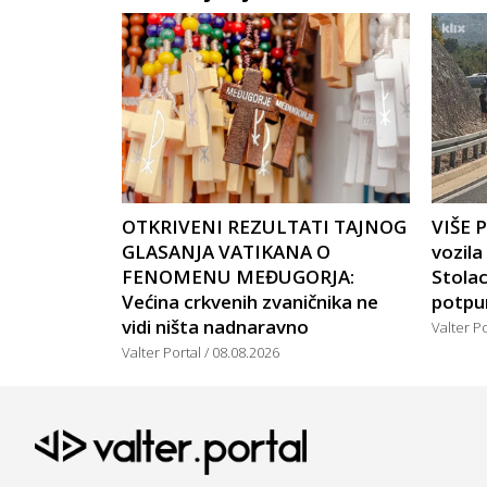
OTKRIVENI REZULTATI TAJNOG
VIŠE 
GLASANJA VATIKANA O
vozil
FENOMENU MEĐUGORJA:
Stola
Većina crkvenih zvaničnika ne
potpu
vidi ništa nadnaravno
Valter P
Valter Portal
08.08.2026