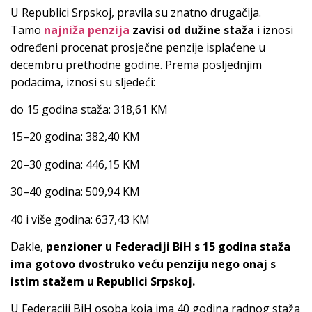
U Republici Srpskoj, pravila su znatno drugačija.
Tamo
najniža penzija
zavisi od dužine staža
i iznosi
određeni procenat prosječne penzije isplaćene u
decembru prethodne godine. Prema posljednjim
podacima, iznosi su sljedeći:
do 15 godina staža: 318,61 KM
15–20 godina: 382,40 KM
20–30 godina: 446,15 KM
30–40 godina: 509,94 KM
40 i više godina: 637,43 KM
Dakle,
penzioner u Federaciji BiH s 15 godina staža
ima gotovo dvostruko veću penziju nego onaj s
istim stažem u Republici Srpskoj.
U Federaciji BiH osoba koja ima 40 godina radnog staža