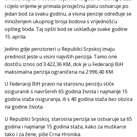
i cijelo vrijeme je primala prosječnu platu ostvaruje po
jedan bod za svaku godinu, a visina penzije određuje se
množenjem ukupnog broja bodova s vrijednošću
opšteg boda. Taj opšti bod se usklađuje svake godine
15. aprila.
Jedino gdje penzioneri u Republici Srpskoj imaju
prednost jeste u visini najviših penzija. Tamo one
dostižu iznos od 3.422,36 KM, dok je u Federaciji BiH
maksimalna penzija ograničena na 2.996,40 KM.
U Federaciji BiH pravo na starosnu penziju stiče
osiguranik s navršenih 65 godina života i najmanje 15
godina staža osiguranja, ili s 40 godina staža bez obzira
na godine života.
U Republici Srpskoj, starosna penzija se ostvaruje sa 65
godina i najmanje 15 godina staža, kako za muškarce
tako i za žene, piše Crna Hronika.