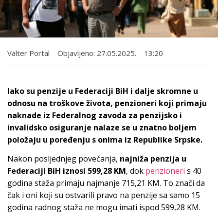
Valter Portal
Objavljeno:
27.05.2025.
13:20
Iako su penzije u Federaciji BiH i dalje skromne u
odnosu na troškove života, penzioneri koji primaju
naknade iz Federalnog zavoda za penzijsko i
invalidsko osiguranje nalaze se u znatno boljem
položaju u poređenju s onima iz Republike Srpske.
Nakon posljednjeg povećanja,
najniža penzija u
Federaciji BiH iznosi 599,28 KM
, dok
penzioneri
s 40
godina staža primaju najmanje 715,21 KM. To znači da
čak i oni koji su ostvarili pravo na penzije sa samo 15
godina radnog staža ne mogu imati ispod 599,28 KM.