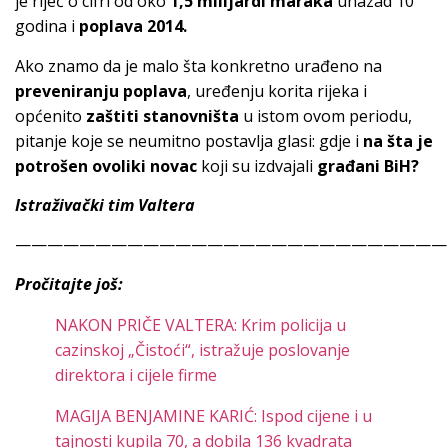
je riječ o cifri od oko
1,5 milijardi maraka
unazad 10
godina i
poplava 2014.
Ako znamo da je malo šta konkretno urađeno na
preveniranju poplava
, uređenju korita rijeka i
općenito
zaštiti stanovništa
u istom ovom periodu,
pitanje koje se neumitno postavlja glasi: gdje i
na šta je
potrošen ovoliki novac
koji su izdvajali
građani BiH?
Istraživački tim Valtera
———————————————————————————
Pročitajte još:
NAKON PRIČE VALTERA: Krim policija u
cazinskoj „Čistoći“, istražuje poslovanje
direktora i cijele firme
MAGIJA BENJAMINE KARIĆ: Ispod cijene i u
tajnosti kupila 70, a dobila 136 kvadrata