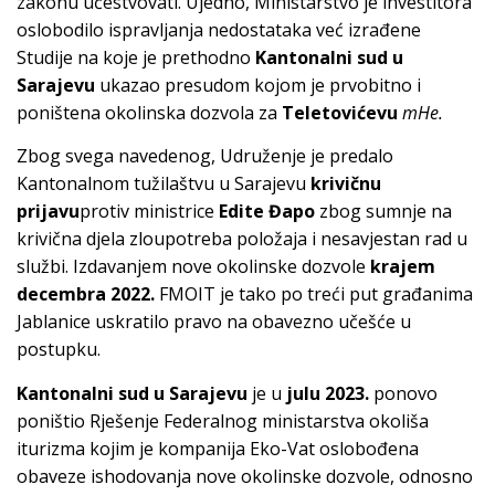
zakonu učestvovati. Ujedno, Ministarstvo je investitora
oslobodilo ispravljanja nedostataka već izrađene
Studije na koje je prethodno
Kantonalni sud u
Sarajevu
ukazao presudom kojom je prvobitno i
poništena okolinska dozvola za
Teletovićevu
mHe.
Zbog svega navedenog, Udruženje je predalo
Kantonalnom tužilaštvu u Sarajevu
krivičnu
prijavu
protiv ministrice
Edite Đapo
zbog sumnje na
krivična djela zloupotreba položaja i nesavjestan rad u
službi. Izdavanjem nove okolinske dozvole
krajem
decembra 2022.
FMOIT je tako po treći put građanima
Jablanice uskratilo pravo na obavezno učešće u
postupku.
Kantonalni sud u Sarajevu
je u
julu 2023.
ponovo
poništio Rješenje Federalnog ministarstva okoliša
iturizma kojim je kompanija Eko-Vat oslobođena
obaveze ishodovanja nove okolinske dozvole, odnosno