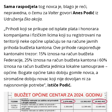
Sama raspodjela
tog novca je, blago je reći,
nepravedna, o čemu za
Valter
govori
Anes Podić
iz
Udruženja
Eko akcija
.
„Prihodi koji se prikupe od isplate plata i honorara
kompanijama i fizičkim licima koji su registrovani na
teritoriji neke općine uplaćuju se na račune javnih
prihoda budžeta kantona. Ove prihode raspoređuje
kantonalni trezor: 15% iznosa na račun budžeta
Federacije, 25% iznosa na račun budžeta kantona i 60%
iznosa na račun budžeta jedinica lokalne samouprave –
općine. Bogate općine tako dobiju gomile novca, a
siromašne dobiju novac koji nije dovoljan ni za
najosnovnije potrebe“,
ističe Podić.