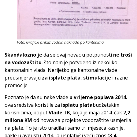
Foto: Grafički prikaz vodnih naknada po kantonima
Skandalozno je
da se ovaj novac u potpunosti
ne troši
na vodozaštitu
, što nam je potvđeno iz nekoliko
kantonalnih vlada. Nerijetko ga kantonalne vlade
preusmjeravaju
za isplate plata, stimulacije
i razne
promocije.
Poznato je da su neke vlade
u vrijeme poplava 2014.
ova sredstva koristile za
isplatu plata
budžetskim
korisnicima, poput
Vlade TK
, koja je maja 2014. čak
2,2
miliona KM
od novca za projekte vodozaštite usmjerila
na plate. To je isto uradila i samo tri mjeseca kasnije,
dakle u avgustu 2014., ali isplativši veći iznos (
3,4