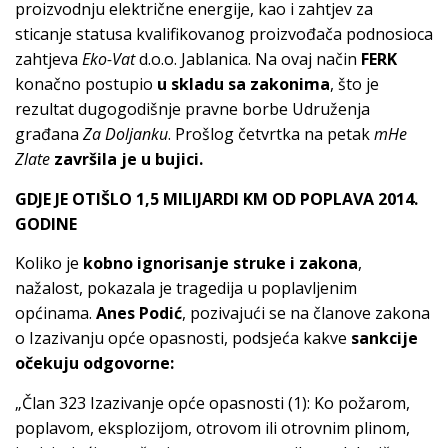
proizvodnju električne energije, kao i zahtjev za
sticanje statusa kvalifikovanog proizvođača podnosioca
zahtjeva
Eko-Vat
d.o.o. Jablanica. Na ovaj način
FERK
konačno postupio
u skladu sa zakonima
, što je
rezultat dugogodišnje pravne borbe Udruženja
građana
Za Doljanku
. Prošlog četvrtka na petak
mHe
Zlate
završila je u bujici.
GDJE JE OTIŠLO 1,5 MILIJARDI KM OD POPLAVA 2014.
GODINE
Koliko je
kobno ignorisanje struke i zakona
,
nažalost, pokazala je tragedija u poplavljenim
općinama.
Anes Podić
, pozivajući se na članove zakona
o Izazivanju opće opasnosti, podsjeća kakve
sankcije
očekuju odgovorne:
„Član 323 Izazivanje opće opasnosti (1): Ko požarom,
poplavom, eksplozijom, otrovom ili otrovnim plinom,