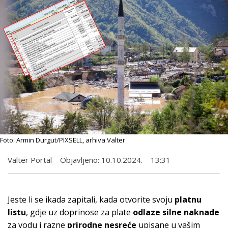
Foto: Armin Durgut/PIXSELL, arhiva Valter
Valter Portal
Objavljeno:
10.10.2024.
13:31
Jeste li se ikada zapitali, kada otvorite svoju
platnu
listu
, gdje uz doprinose za plate
odlaze silne naknade
za vodu i razne
prirodne nesreće
upisane u vašim