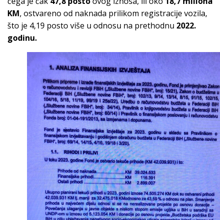
čega je čak
47,8 posto
ovog iznosa, ili oko
18,7 miliona
KM
, ostvareno od naknada prilikom registracije vozila,
što je 4,19 posto više u odnosu na prethodnu
2022.
godinu.