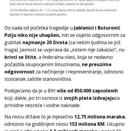
Do sada od početka tragedije u
Jablanici i Buturović
Polju niko nije uhapšen,
niti se osjetio odgovornim za
gubitak
najmanje 20 života
(za nekim ljudima se još
traga). Javnost se uvjerava da „sistem nije zakazao“, no
krivci se štite
, a federalna vlast, koja se nedavno
počastila skupocjenim limuzinama,
ne preuzima
odgovornost
za nečinjenje i nepreveniranje, odnosno
izostanak zaštite stanovništva.
Podsjećamo da je u BiH
više od 850.000 zaposlenih
koji, dakle, po tri osnova iz
svojih plata izdvajaju
za
prirodne nesreće i vodne naknade.
Na nivou države to je mjesečno
12,75 miliona maraka
,
odnosno na godišnjem nivou
153 miliona KM
. Ukupno