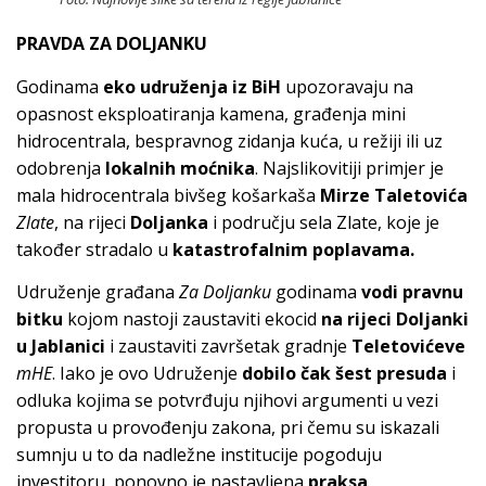
PRAVDA ZA DOLJANKU
Godinama
eko udruženja iz BiH
upozoravaju na
opasnost eksploatiranja kamena, građenja mini
hidrocentrala, bespravnog zidanja kuća, u režiji ili uz
odobrenja
lokalnih moćnika
. Najslikovitiji primjer je
mala hidrocentrala bivšeg košarkaša
Mirze Taletovića
Zlate
, na rijeci
Doljanka
i području sela Zlate, koje je
također stradalo u
katastrofalnim poplavama.
Udruženje građana
Za Doljanku
godinama
vodi pravnu
bitku
kojom nastoji zaustaviti ekocid
na rijeci Doljanki
u Jablanici
i zaustaviti završetak gradnje
Teletovićeve
mHE
. Iako je ovo Udruženje
dobilo čak šest presuda
i
odluka kojima se potvrđuju njihovi argumenti u vezi
propusta u provođenju zakona, pri čemu su iskazali
sumnju u to da nadležne institucije pogoduju
investitoru, ponovno je nastavljena
praksa