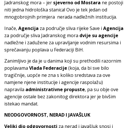
Jadranskog mora – jer
sjeverno od Mostara
ne postoji
niti jedna hidrološka stanica! Ovo je tek jedan od
mnogobrojnih primjera nerada nadležnih institucija.
Inače,
Agencija
za područje sliva rijeke Save i
Agencija
za područje sliva Jadranskog mora
dvije su agencije
nadležne i zadužene za upravljanje vodnim resursima i
sprečavanju poplava u Federaciji BiH.
Zanimljivo je da je u danima koji su prethodili razornim
poplavama
Vlada Federacije
(koja, da bi sve bilo
tragičnije, uopće ne zna s koliko sredstava za ove
namjene njene institucije i agencije raspolažu)
napravila
administrativne propuste
, pa su obje ove
agencije ostale bez zakonitog direktora jer je bivšim
istekao mandat.
NEODGOVORNOST, NERAD I JAVAŠLUK
Veliki dio odgovornosti
za nerad i javašluk snosi i