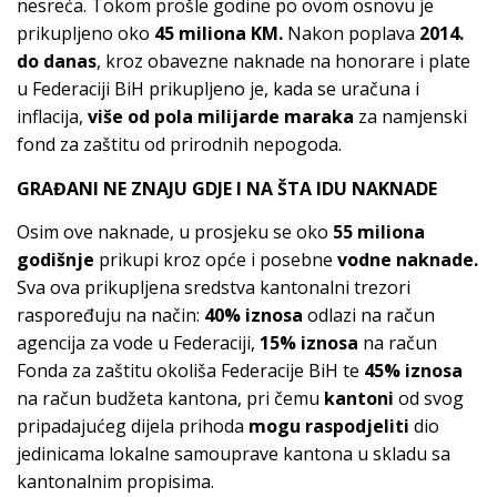
nesreća. Tokom prošle godine po ovom osnovu je
prikupljeno oko
45 miliona KM.
Nakon poplava
2014.
do danas
, kroz obavezne naknade na honorare i plate
u Federaciji BiH prikupljeno je, kada se uračuna i
inflacija,
više od pola milijarde maraka
za namjenski
fond za zaštitu od prirodnih nepogoda.
GRAĐANI NE ZNAJU GDJE I NA ŠTA IDU NAKNADE
Osim ove naknade, u prosjeku se oko
55 miliona
godišnje
prikupi kroz opće i posebne
vodne naknade.
Sva ova prikupljena sredstva kantonalni trezori
raspoređuju na način:
40% iznosa
odlazi na račun
agencija za vode u Federaciji,
15% iznosa
na račun
Fonda za zaštitu okoliša Federacije BiH te
45% iznosa
na račun budžeta kantona, pri čemu
kantoni
od svog
pripadajućeg dijela prihoda
mogu raspodjeliti
dio
jedinicama lokalne samouprave kantona u skladu sa
kantonalnim propisima.