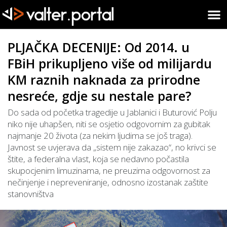
PLJAČKA DECENIJE: Od 2014. u
FBiH prikupljeno više od milijardu
KM raznih naknada za prirodne
nesreće, gdje su nestale pare?
Do sada od početka tragedije u Jablanici i Buturović Polju
niko nije uhapšen, niti se osjetio odgovornim za gubitak
najmanje 20 života (za nekim ljudima se još traga).
Javnost se uvjerava da „sistem nije zakazao“, no krivci se
štite, a federalna vlast, koja se nedavno počastila
skupocjenim limuzinama, ne preuzima odgovornost za
nečinjenje i nepreveniranje, odnosno izostanak zaštite
stanovništva