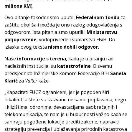
miliona KM
).
Ovo pitanje također smo uputili
Federalnom fondu
za
zaštitu okoliša i možda je ono razlog odugovlačenja s
odgovorom. Ista pitanja smo uputili i
Ministarstvu
poljoprivrede
, vodoprivrede i šumarstva FBiH. Do
izlaska ovog teksta
nismo dobili odgovor.
Naše
informacije s terena
, kada je u pitanju rad
nadležnih institucija, su
katastrofalne
. O svemu
predsjednica Inžinjerske komore Federacije BiH
Sanela
Klarić
za
Valter
kaže:
„Kapaciteti FUCZ ograničeni, jer je pogođen širi
lokalitet, a štete su izazvane ne samo poplavama, nego
i klizištima, odronima, devastacijama saobraćajnih i
telekomunikacija, te nam je u budućnosti važno kada se
saniraju pogođene lokacije urediti zakone, napraviti
strategiju prevencija i ublažavanja prirodnih katastrova