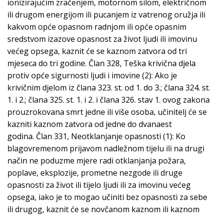
ionizirajućim zračenjem, motornom silom, električnom
ili drugom energijom ili pucanjem iz vatrenog oružja ili
kakvom opće opasnom radnjom ili opće opasnim
sredstvom izazove opasnost za život ljudi ili imovinu
većeg opsega, kaznit će se kaznom zatvora od tri
mjeseca do tri godine. Član 328, Teška krivična djela
protiv opće sigurnosti ljudi i imovine (2): Ako je
krivičnim djelom iz člana 323. st. od 1. do 3.; člana 324. st.
1. i 2.; člana 325. st. 1. i 2. i člana 326. stav 1. ovog zakona
prouzrokovana smrt jedne ili više osoba, učinitelj će se
kazniti kaznom zatvora od jedne do dvanaest
godina. Član 331, Neotklanjanje opasnosti (1): Ko
blagovremenom prijavom nadležnom tijelu ili na drugi
način ne poduzme mjere radi otklanjanja požara,
poplave, eksplozije, prometne nezgode ili druge
opasnosti za život ili tijelo ljudi ili za imovinu većeg
opsega, iako je to mogao učiniti bez opasnosti za sebe
ili drugog, kaznit će se novčanom kaznom ili kaznom