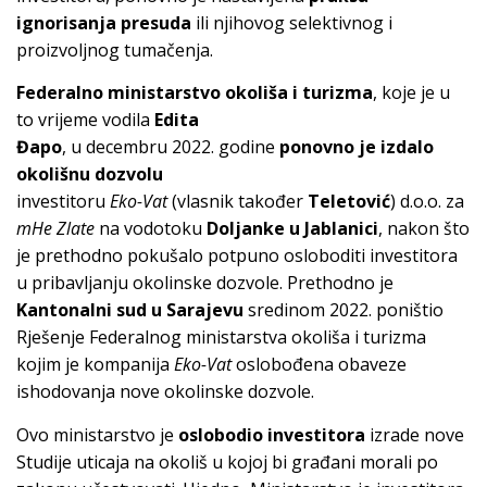
ignorisanja
presuda
ili njihovog selektivnog i
proizvoljnog tumačenja.
Federalno
ministarstvo okoliša i turizma
, koje je u
to vrijeme vodila
Edita
Đapo
, u decembru 2022. godine
ponovno je izdalo
okolišnu dozvolu
investitoru
Eko-Vat
(vlasnik također
Teletović
) d.o.o. za
mHe Zlate
na vodotoku
Doljanke u
Jablanici
, nakon što
je prethodno pokušalo potpuno osloboditi investitora
u pribavljanju okolinske dozvole. Prethodno je
Kantonalni sud u Sarajevu
sredinom 2022. poništio
Rješenje Federalnog ministarstva okoliša i turizma
kojim je kompanija
Eko-Vat
oslobođena obaveze
ishodovanja nove okolinske dozvole.
Ovo ministarstvo je
oslobodio investitora
izrade nove
Studije uticaja na okoliš u kojoj bi građani morali po