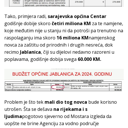
Tako, primjera radi,
sarajevska općina Centar
godišnje dobije skoro
četiri miliona KM
za te namjene,
koje međutim nije u stanju ni da potroši pa trenutno na
raspolaganju ima skoro
16 miliona KM
namjenskog
novca za zaštitu od prirodnih i drugih nesreća, dok
recimo
Jablanica
, čiji su dijelovi nedavno razoreni u
poplavama, godišnje dobija svega
60.000 KM.
Problem je što tek
mali dio tog novca
bude korisno
utrošen. Šta se dešava
na rijekama i s
ljudima
pogotovo sjeverno od Mostara izgleda da
uopšte ne brine Agenciju za vodno područje