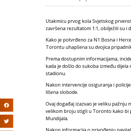
Utakmicu prvog kola Svjetskog prvenst
završena rezultatom 1:1, obilježili su i
Kako je potvrđeno za N1 Bosna i Herc
Torontu uhapšena su dvojica pripadnik
Prema dostupnim informacijama, incid
kada je došlo do sukoba između dijela 
stadionu.
Nakon intervencije osiguranja i policij
lišena slobode.
Ovaj događaj izazvao je veliku pažnju 
velikom broju stigli u Toronto kako bi 
Mundijala.
Nakon informacija o privođenju navija