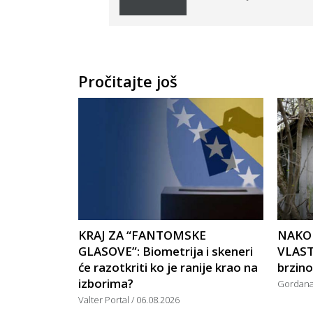
Pročitajte još
KRAJ ZA “FANTOMSKE
NAKO
GLASOVE”: Biometrija i skeneri
VLAST
će razotkriti ko je ranije krao na
brzin
izborima?
Gordan
Valter Portal
06.08.2026