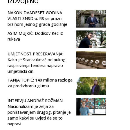
IZDVOJENO
NAKON DVADESET GODINA
VLASTI SNSD-a: RS se prazni
brzinom jednog grada godišnje
ASIM MUJKIĆ: Dodikov Kec iz
rukava
UMJETNOST PRESERAVANJA:
Kako je Stanivuković od pukog
raspisivanja tendera napravio
umjetnički čin
TANJA TOPIĆ: 140 miliona razloga
za predizbornu glumu
INTERVJU ANDRAŽ ROŽMAN:
Nacionalizam je želja za
poništavanjem drugog, pitanje je
samo kakvi su uvjeti da se to
napravi