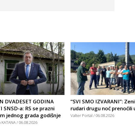
N DVADESET GODINA
“SVI SMO IZVARANI”: Zeni
I SNSD-a: RS se prazni
rudari drugu noć prenoćili 
om jednog grada godišnje
Valter Portal
06.08.2026
a KATANA
06.08.2026