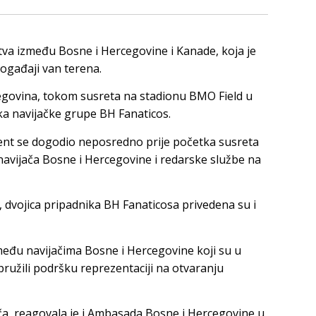
va između Bosne i Hercegovine i Kanade, koja je
 događaji van terena.
egovina, tokom susreta na stadionu BMO Field u
a navijačke grupe BH Fanaticos.
ent se dogodio neposredno prije početka susreta
navijača Bosne i Hercegovine i redarske službe na
e, dvojica pripadnika BH Fanaticosa privedena su i
među navijačima Bosne i Hercegovine koji su u
pružili podršku reprezentaciji na otvaranju
ča, reagovala je i Ambasada Bosne i Hercegovine u