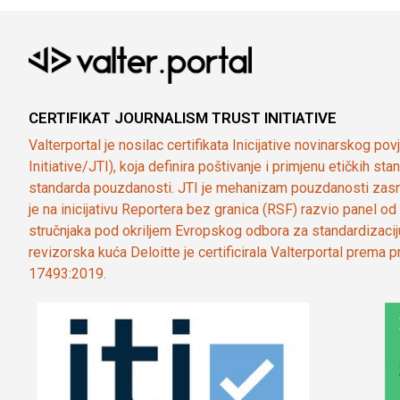
CERTIFIKAT JOURNALISM TRUST INITIATIVE
Valterportal je nosilac certifikata Inicijative novinarskog po
Initiative/JTI), koja definira poštivanje i primjenu etičkih s
standarda pouzdanosti. JTI je mehanizam pouzdanosti zasn
je na inicijativu Reportera bez granica (RSF) razvio panel 
stručnjaka pod okriljem Evropskog odbora za standardizaci
revizorska kuća Deloitte je certificirala Valterportal prema
17493:2019.