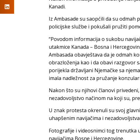
Kanadi.
Iz Ambasade su saopćili da su odmah p
policijske službe i pokušali pružiti p
“Povodom informacija o sukobu navija
utakmice Kanada – Bosna i Hercegovina i
Ambasada obavještava da je odmah konta
obrazloženja kao i da obavi razgovor 
porijekla državljani Njemačke sa njem
imala nadležnost za pružanje konzular
Nakon što su njihovi članovi privedeni, 
nezadovoljstvo načinom na koji su, prem
U znak protesta okrenuli su svoj glav
uhapšenim navijačima i nezadovoljstva
Fotografije i videosnimci tog trenutka
navijačima Bosne i Hercegovine.