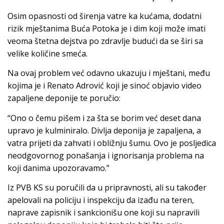
Osim opasnosti od širenja vatre ka kućama, dodatni
rizik mještanima Buća Potoka je i dim koji može imati
veoma štetna dejstva po zdravlje budući da se širi sa
velike količine smeća.
Na ovaj problem već odavno ukazuju i mještani, među
kojima je i Renato Adrović koji je sinoć objavio video
zapaljene deponije te poručio:
“Ono o čemu pišem i za šta se borim već deset dana
upravo je kulminiralo. Divlja deponija je zapaljena, a
vatra prijeti da zahvati i obližnju šumu. Ovo je posljedica
neodgovornog ponašanja i ignorisanja problema na
koji danima upozoravamo.”
Iz PVB KS su poručili da u pripravnosti, ali su također
apelovali na policiju i inspekciju da izađu na teren,
naprave zapisnik i sankcionišu one koji su napravili