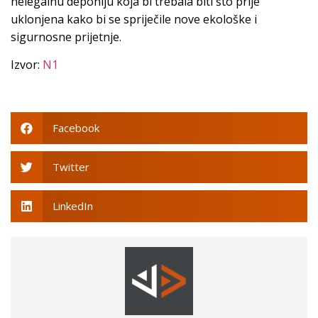
nelegalnu deponiju koja bi trebala biti što prije
uklonjena kako bi se spriječile nove ekološke i
sigurnosne prijetnje.
Izvor:
N1
Facebook
Twitter
LinkedIn