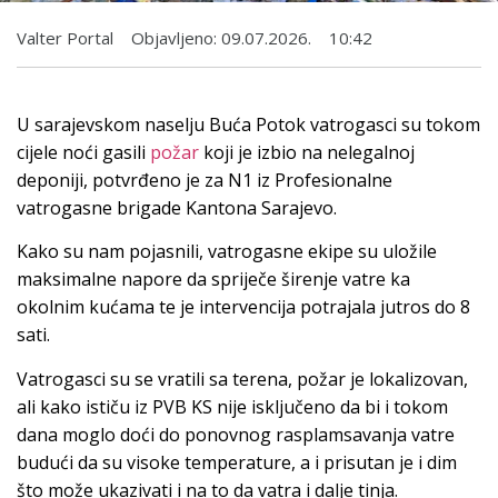
Valter Portal
Objavljeno:
09.07.2026.
10:42
U sarajevskom naselju Buća Potok vatrogasci su tokom
cijele noći gasili
požar
koji je izbio na nelegalnoj
deponiji, potvrđeno je za N1 iz Profesionalne
vatrogasne brigade Kantona Sarajevo.
Kako su nam pojasnili, vatrogasne ekipe su uložile
maksimalne napore da spriječe širenje vatre ka
okolnim kućama te je intervencija potrajala jutros do 8
sati.
Vatrogasci su se vratili sa terena, požar je lokalizovan,
ali kako ističu iz PVB KS nije isključeno da bi i tokom
dana moglo doći do ponovnog rasplamsavanja vatre
budući da su visoke temperature, a i prisutan je i dim
što može ukazivati i na to da vatra i dalje tinja.