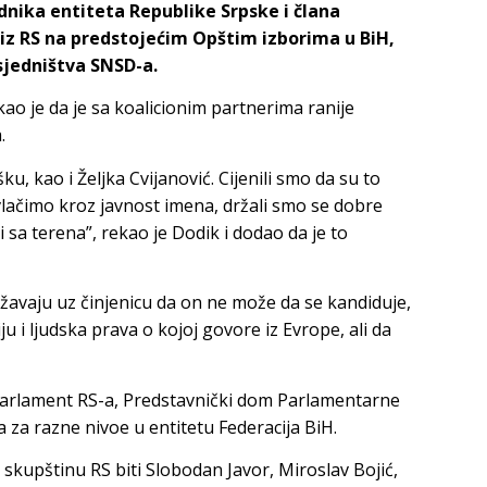
nika entiteta Republike Srpske i člana
iz RS na predstojećim Opštim izborima u BiH,
sjedništva SNSD-a.
ao je da je sa koalicionim partnerima ranije
.
, kao i Željka Cvijanović. Cijenili smo da su to
rovlačimo kroz javnost imena, držali smo se dobre
di sa terena”, rekao je Dodik i dodao da je to
ržavaju uz činjenicu da on ne može da se kandiduje,
u i ljudska prava o kojoj govore iz Evrope, ali da
za parlament RS-a, Predstavnički dom Parlamentarne
a za razne nivoe u entitetu Federacija BiH.
 skupštinu RS biti Slobodan Javor, Miroslav Bojić,