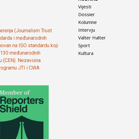
Vijesti
Dossier
Kolumne
Intervju
vjerenja (Journalism Trust
Valter Halter
tandarda i međunarodnih
Sport
ovan na ISO standardu koji
Kultura
od 130 međunarodnih
ju (CEN). Nezavisna
 programu JTI i CWA