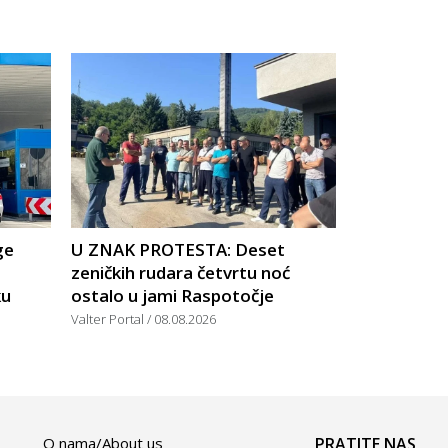
ge
U ZNAK PROTESTA: Deset
zeničkih rudara četvrtu noć
ku
ostalo u jami Raspotočje
Valter Portal
08.08.2026
O nama/About us
PRATITE NAS