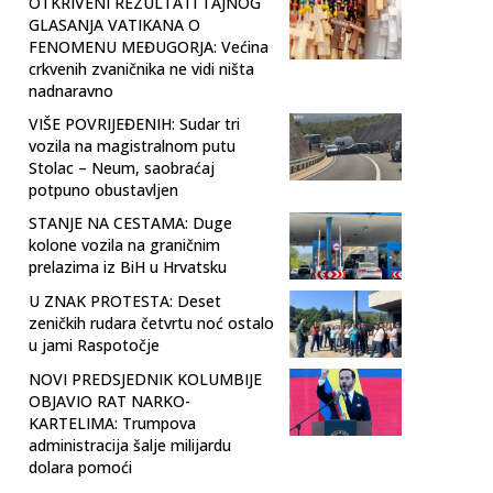
OTKRIVENI REZULTATI TAJNOG
GLASANJA VATIKANA O
FENOMENU MEĐUGORJA: Većina
crkvenih zvaničnika ne vidi ništa
nadnaravno
VIŠE POVRIJEĐENIH: Sudar tri
vozila na magistralnom putu
Stolac – Neum, saobraćaj
potpuno obustavljen
STANJE NA CESTAMA: Duge
kolone vozila na graničnim
prelazima iz BiH u Hrvatsku
U ZNAK PROTESTA: Deset
zeničkih rudara četvrtu noć ostalo
u jami Raspotočje
NOVI PREDSJEDNIK KOLUMBIJE
OBJAVIO RAT NARKO-
KARTELIMA: Trumpova
administracija šalje milijardu
dolara pomoći