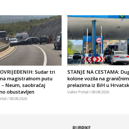
POVRIJEĐENIH: Sudar tri
STANJE NA CESTAMA: Du
a na magistralnom putu
kolone vozila na graničnim
c – Neum, saobraćaj
prelazima iz BiH u Hrvats
no obustavljen
Valter Portal
08.08.2026
ortal
08.08.2026
RUBRIKE