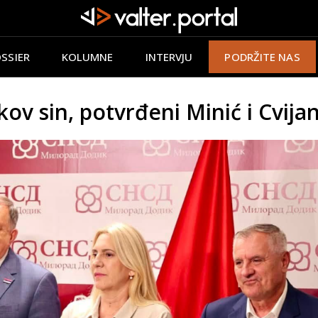
SSIER
KOLUMNE
INTERVJU
PODRŽITE NAS
kov sin, potvrđeni Minić i Cvija