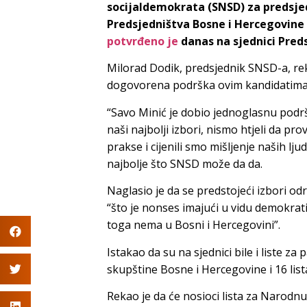
socijaldemokrata (SNSD) za predsjed
Predsjedništva Bosne i Hercegovine 
potvrđeno je
danas na sjednici Pred
Milorad Dodik, predsjednik SNSD-a, rek
dogovorena podrška ovim kandidatima
“Savo Minić je dobio jednoglasnu podršku
naši najbolji izbori, nismo htjeli da p
prakse i cijenili smo mišljenje naših lju
najbolje što SNSD može da da.
Naglasio je da se predstojeći izbori od
“što je nonses imajući u vidu demokratij
toga nema u Bosni i Hercegovini”.
Istakao da su na sjednici bile i liste 
skupštine Bosne i Hercegovine i 16 list
Rekao je da će nosioci lista za Narodnu