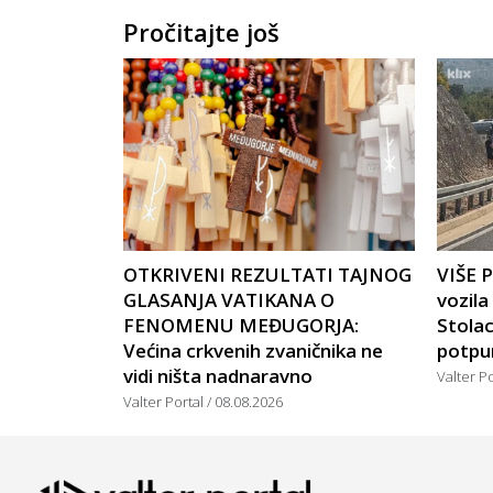
Pročitajte još
OTKRIVENI REZULTATI TAJNOG
VIŠE 
GLASANJA VATIKANA O
vozil
FENOMENU MEĐUGORJA:
Stola
Većina crkvenih zvaničnika ne
potpu
vidi ništa nadnaravno
Valter P
Valter Portal
08.08.2026