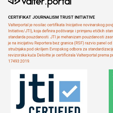
CERTIFIKAT JOURNALISM TRUST INITIATIVE
Valterportal je nosilac certifikata Inicijative novinarskog po
Initiative/JTI), koja definira poštivanje i primjenu etičkih s
standarda pouzdanosti. JTI je mehanizam pouzdanosti zasn
je na inicijativu Reportera bez granica (RSF) razvio panel 
stručnjaka pod okriljem Evropskog odbora za standardizaci
revizorska kuća Deloitte je certificirala Valterportal prema
17493:2019.