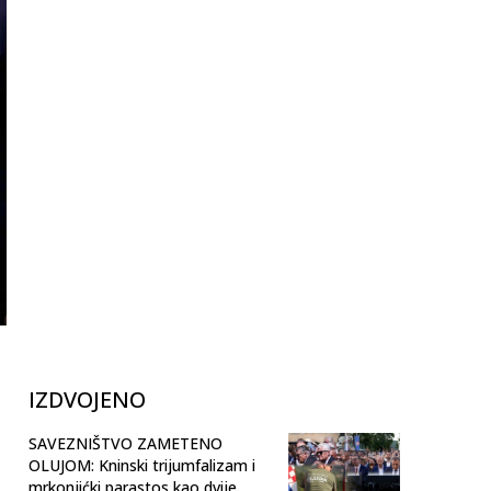
IZDVOJENO
SAVEZNIŠTVO ZAMETENO
OLUJOM: Kninski trijumfalizam i
mrkonjićki parastos kao dvije